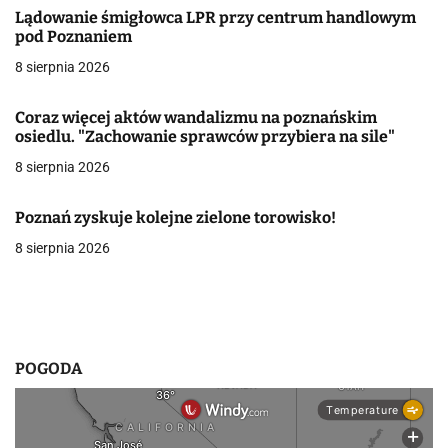
a
Lądowanie śmigłowca LPR przy centrum handlowym
pod Poznaniem
c
8 sierpnia 2026
j
Coraz więcej aktów wandalizmu na poznańskim
a
osiedlu. "Zachowanie sprawców przybiera na sile"
w
8 sierpnia 2026
p
Poznań zyskuje kolejne zielone torowisko!
i
8 sierpnia 2026
s
u
POGODA