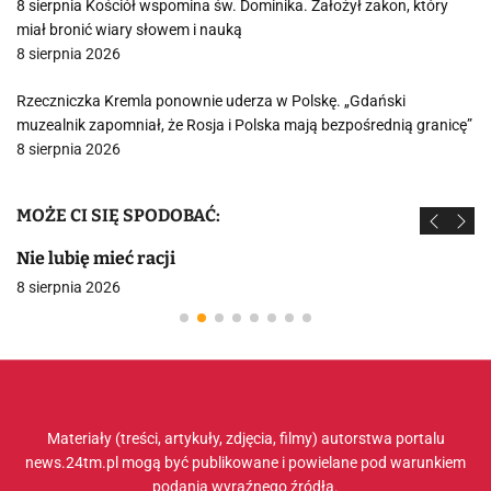
8 sierpnia Kościół wspomina św. Dominika. Założył zakon, który
miał bronić wiary słowem i nauką
8 sierpnia 2026
Rzeczniczka Kremla ponownie uderza w Polskę. „Gdański
muzealnik zapomniał, że Rosja i Polska mają bezpośrednią granicę”
8 sierpnia 2026
MOŻE CI SIĘ SPODOBAĆ:
Nie lubię mieć racji
8 sierpnia 2026
Materiały (treści, artykuły, zdjęcia, filmy) autorstwa portalu
news.24tm.pl mogą być publikowane i powielane pod warunkiem
podania wyraźnego źródła.