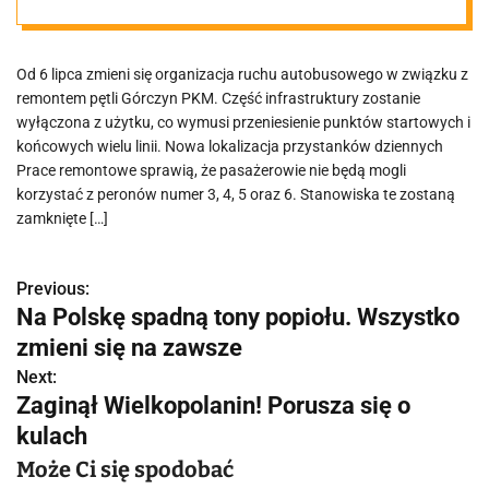
zmienia trasy
Od 6 lipca zmieni się organizacja ruchu autobusowego w związku z
autobusów
remontem pętli Górczyn PKM. Część infrastruktury zostanie
wyłączona z użytku, co wymusi przeniesienie punktów startowych i
końcowych wielu linii. Nowa lokalizacja przystanków dziennych
Prace remontowe sprawią, że pasażerowie nie będą mogli
korzystać z peronów numer 3, 4, 5 oraz 6. Stanowiska te zostaną
zamknięte […]
Previous:
N
Na Polskę spadną tony popiołu. Wszystko
a
zmieni się na zawsze
w
Next:
Zaginął Wielkopolanin! Porusza się o
i
kulach
g
Może Ci się spodobać