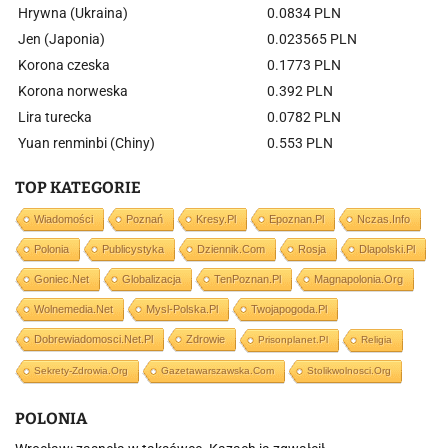
Hrywna (Ukraina)
0.0834 PLN
Jen (Japonia)
0.023565 PLN
Korona czeska
0.1773 PLN
Korona norweska
0.392 PLN
Lira turecka
0.0782 PLN
Yuan renminbi (Chiny)
0.553 PLN
TOP KATEGORIE
Wiadomości
Poznań
Kresy.pl
Epoznan.pl
Nczas.info
Polonia
Publicystyka
Dziennik.com
Rosja
Dlapolski.pl
Goniec.net
Globalizacja
TenPoznan.pl
Magnapolonia.org
Wolnemedia.net
Mysl-Polska.pl
Twojapogoda.pl
Dobrewiadomosci.net.pl
Zdrowie
Prisonplanet.pl
Religia
Sekrety-Zdrowia.org
Gazetawarszawska.com
Stolikwolnosci.org
POLONIA