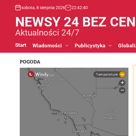
S
sobota, 8 sierpnia 2026
22
:
42
:
41
k
i
NEWSY 24 BEZ CE
p
t
Aktualności 24/7
o
c
Start
Wiadomości
Publicystyka
Globali
o
n
POGODA
t
e
n
t