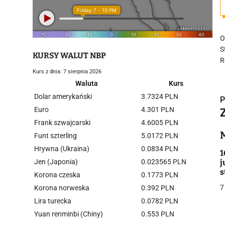
O
S
KURSY WALUT NBP
R
Kurs z dnia: 7 sierpnia 2026
Waluta
Kurs
Dolar amerykański
3.7324 PLN
P
Euro
4.301 PLN
Frank szwajcarski
4.6005 PLN
Funt szterling
5.0172 PLN
Hrywna (Ukraina)
0.0834 PLN
i
1
Jen (Japonia)
0.023565 PLN
j
s
Korona czeska
0.1773 PLN
7
Korona norweska
0.392 PLN
Lira turecka
0.0782 PLN
Yuan renminbi (Chiny)
0.553 PLN