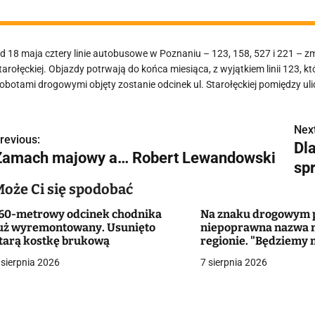
d 18 maja cztery linie autobusowe w Poznaniu – 123, 158, 527 i 221 – z
tarołęckiej. Objazdy potrwają do końca miesiąca, z wyjątkiem linii 123, k
obotami drogowymi objęty zostanie odcinek ul. Starołęckiej pomiędzy uli
Next
N
revious:
Dl
Zamach majowy a… Robert Lewandowski
a
sp
w
Może Ci się spodobać
60-metrowy odcinek chodnika
Na znaku drogowym p
uż wyremontowany. Usunięto
niepoprawna nazwa 
g
tarą kostkę brukową
regionie. "Będziemy 
zmieniać dowody?"
 sierpnia 2026
7 sierpnia 2026
a
c