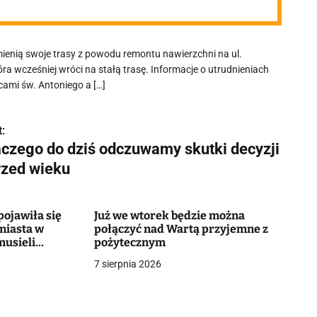
mienią swoje trasy z powodu remontu nawierzchni na ul.
tóra wcześniej wróci na stałą trasę. Informacje o utrudnieniach
cami św. Antoniego a […]
:
aczego do dziś odczuwamy skutki decyzji
rzed wieku
ojawiła się
Już we wtorek będzie można
miasta w
połączyć nad Wartą przyjemne z
musieli
pożytecznym
7 sierpnia 2026