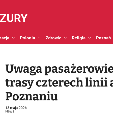
NZURY
zacja
Polonia
Zdrowie
Religia
Poznań
Uwaga pasażerowie!
trasy czterech lini
Poznaniu
13 maja 2026
News