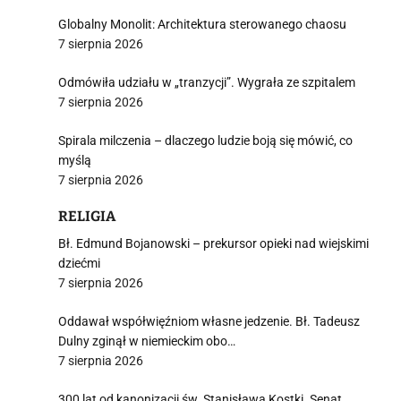
Globalny Monolit: Architektura sterowanego chaosu
7 sierpnia 2026
Odmówiła udziału w „tranzycji”. Wygrała ze szpitalem
7 sierpnia 2026
Spirala milczenia – dlaczego ludzie boją się mówić, co
myślą
7 sierpnia 2026
RELIGIA
Bł. Edmund Bojanowski – prekursor opieki nad wiejskimi
dziećmi
7 sierpnia 2026
Oddawał współwięźniom własne jedzenie. Bł. Tadeusz
Dulny zginął w niemieckim obo…
7 sierpnia 2026
300 lat od kanonizacji św. Stanisława Kostki. Senat