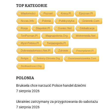
j
TOP KATEGORIE
Wiadomości
Poznań
Kresy.pl
Epoznan.pl
Nczas.info
Polonia
Publicystyka
Dziennik.com
Rosja
Dlapolski.pl
Goniec.net
Globalizacja
TenPoznan.pl
Magnapolonia.org
Wolnemedia.net
i
Mysl-Polska.pl
Twojapogoda.pl
Dobrewiadomosci.net.pl
Zdrowie
Prisonplanet.pl
Religia
Sekrety-Zdrowia.org
Gazetawarszawska.com
Stolikwolnosci.org
POLONIA
Bruksela chce narzucić Polsce handel dziećmi
7 sierpnia 2026
Ukrainiec zatrzymany za przygotowania do sabotażu
7 sierpnia 2026