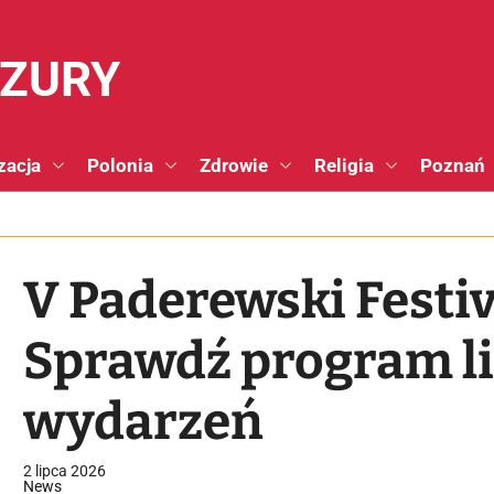
NZURY
zacja
Polonia
Zdrowie
Religia
Poznań
V Paderewski Festi
Sprawdź program l
wydarzeń
2 lipca 2026
News