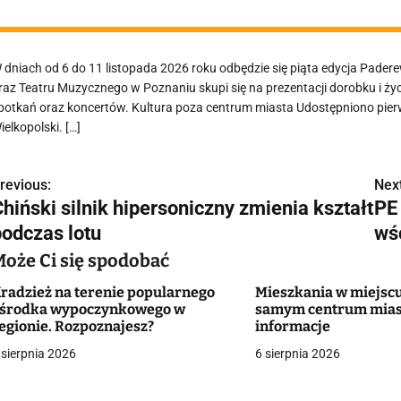
 dniach od 6 do 11 listopada 2026 roku odbędzie się piąta edycja Padere
raz Teatru Muzycznego w Poznaniu skupi się na prezentacji dorobku i życ
potkań oraz koncertów. Kultura poza centrum miasta Udostępniono pier
ielkopolski. […]
revious:
Next
N
hiński silnik hipersoniczny zmienia kształt
PE
a
podczas lotu
wś
w
Może Ci się spodobać
radzież na terenie popularnego
Mieszkania w miejscu
środka wypoczynkowego w
samym centrum mias
g
egionie. Rozpoznajesz?
informacje
 sierpnia 2026
6 sierpnia 2026
a
c