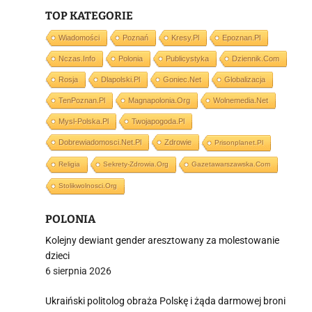
TOP KATEGORIE
j
Wiadomości
Poznań
Kresy.pl
Epoznan.pl
Nczas.info
Polonia
Publicystyka
Dziennik.com
Rosja
Dlapolski.pl
Goniec.net
Globalizacja
TenPoznan.pl
Magnapolonia.org
Wolnemedia.net
Mysl-Polska.pl
Twojapogoda.pl
i
Dobrewiadomosci.net.pl
Zdrowie
Prisonplanet.pl
Religia
Sekrety-Zdrowia.org
Gazetawarszawska.com
Stolikwolnosci.org
POLONIA
Kolejny dewiant gender aresztowany za molestowanie
dzieci
6 sierpnia 2026
Ukraiński politolog obraża Polskę i żąda darmowej broni