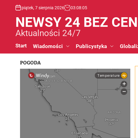
S
piątek, 7 sierpnia 2026
03
:
08
:
06
k
i
NEWSY 24 BEZ CE
p
t
Aktualności 24/7
o
c
Start
Wiadomości
Publicystyka
Globali
o
n
POGODA
t
e
n
t