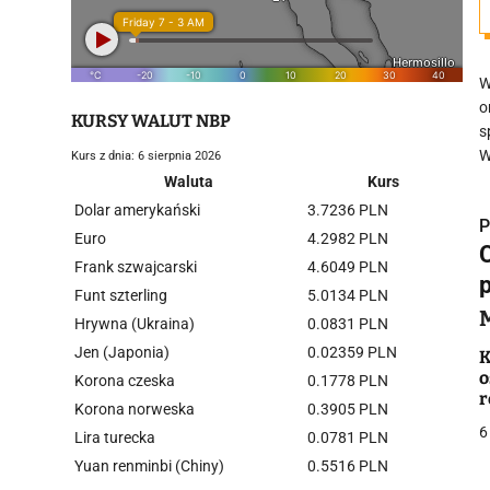
W
o
KURSY WALUT NBP
s
W
Kurs z dnia: 6 sierpnia 2026
Waluta
Kurs
Dolar amerykański
3.7236 PLN
P
Euro
4.2982 PLN
C
Frank szwajcarski
4.6049 PLN
Funt szterling
5.0134 PLN
Hrywna (Ukraina)
0.0831 PLN
i
Jen (Japonia)
0.02359 PLN
K
o
Korona czeska
0.1778 PLN
r
Korona norweska
0.3905 PLN
6
Lira turecka
0.0781 PLN
Yuan renminbi (Chiny)
0.5516 PLN