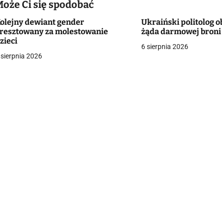
Może Ci się spodobać
olejny dewiant gender
Ukraiński politolog o
g
resztowany za molestowanie
żąda darmowej broni
zieci
a
6 sierpnia 2026
 sierpnia 2026
c
a
w
p
s
u