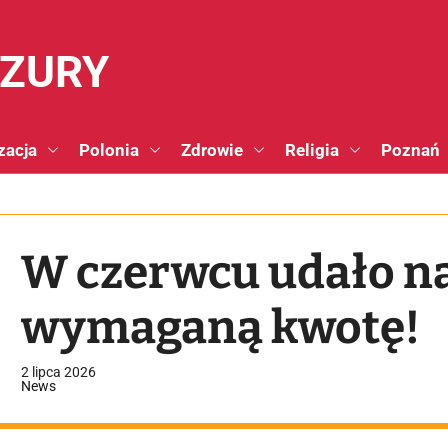
NZURY
zacja
Polonia
Zdrowie
Religia
Poznań
W czerwcu udało na
wymaganą kwotę!
2 lipca 2026
News