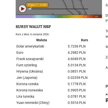
S
D
P
KURSY WALUT NBP
T
Kurs z dnia: 6 sierpnia 2026
w
Waluta
Kurs
Dolar amerykański
3.7236 PLN
W
Euro
4.2982 PLN
Z
Frank szwajcarski
4.6049 PLN
Funt szterling
5.0134 PLN
A
Hrywna (Ukraina)
0.0831 PLN
Jen (Japonia)
0.02359 PLN
Korona czeska
0.1778 PLN
P
Korona norweska
0.3905 PLN
Lira turecka
0.0781 PLN
Yuan renminbi (Chiny)
0.5516 PLN