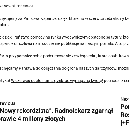
zanowni Państwo!
ziękujemy za Państwa wsparcie, dzięki któremu w czerwcu zebraliśmy 
olonia.
o dzięki Państwa pomocy na rynku wydawniczym dostępne są tytuły, któ
sparcie umożliwia nam codzienne publikacje na naszym portalu. A to prze
arto przypomnieć sobie podsumowanie zeszłego roku, które opublikowa
achęcamy Państwa do dołączania do grona naszych darczyńców, można 
rtykuł
W czerwcu udało nam się zebrać wymaganą kwotę!
pochodzi z se
Next
N
revious:
Po
„Nowy rekordzista”. Radnolekarz zgarnął
a
Ros
prawie 4 miliony złotych
w
[+