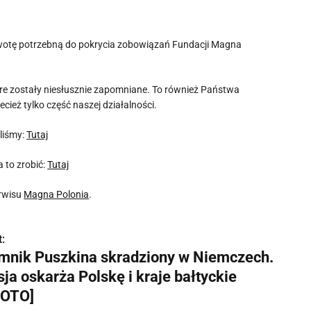
kwotę potrzebną do pokrycia zobowiązań Fundacji Magna
re zostały niesłusznie zapomniane. To również Państwa
cież tylko część naszej działalności.
liśmy:
Tutaj
to zrobić:
Tutaj
rwisu
Magna Polonia
.
:
mnik Puszkina skradziony w Niemczech.
ja oskarża Polskę i kraje bałtyckie
FOTO]