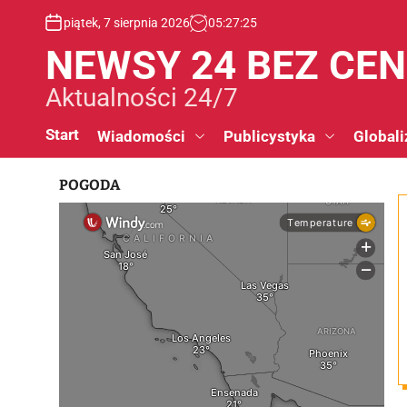
S
piątek, 7 sierpnia 2026
05
:
27
:
26
k
i
NEWSY 24 BEZ CE
p
t
Aktualności 24/7
o
c
Start
Wiadomości
Publicystyka
Globali
o
n
POGODA
t
e
n
t