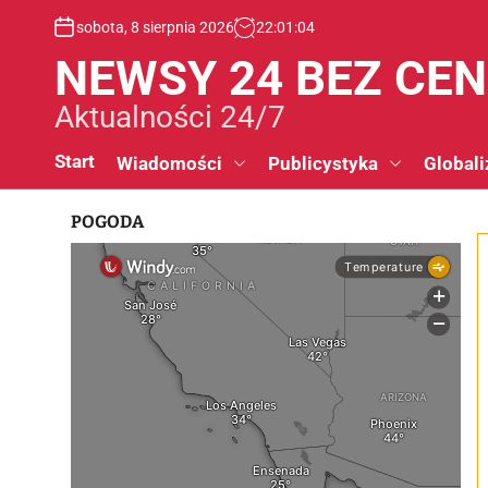
S
sobota, 8 sierpnia 2026
22
:
01
:
05
k
i
NEWSY 24 BEZ CE
p
t
Aktualności 24/7
o
c
Start
Wiadomości
Publicystyka
Globali
o
n
POGODA
t
e
n
t