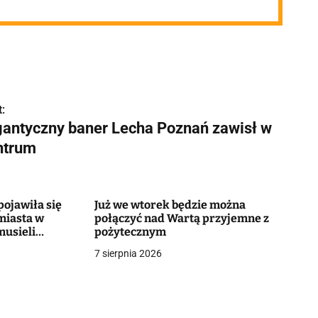
:
gantyczny baner Lecha Poznań zawisł w
ntrum
ojawiła się
Już we wtorek będzie można
miasta w
połączyć nad Wartą przyjemne z
musieli
pożytecznym
7 sierpnia 2026