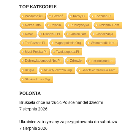
TOP KATEGORIE
Wiadomości
Poznań
Kresy.pl
Epoznan.pl
Nczas.info
Polonia
Publicystyka
Dziennik.com
i
Rosja
Dlapolski.pl
Goniec.net
Globalizacja
TenPoznan.pl
Magnapolonia.org
Wolnemedia.net
Mysl-Polska.pl
Twojapogoda.pl
Dobrewiadomosci.net.pl
Zdrowie
Prisonplanet.pl
Religia
Sekrety-Zdrowia.org
Gazetawarszawska.com
Stolikwolnosci.org
POLONIA
Bruksela chce narzucić Polsce handel dziećmi
7 sierpnia 2026
Ukrainiec zatrzymany za przygotowania do sabotażu
7 sierpnia 2026