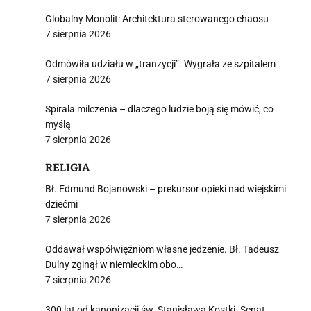
Globalny Monolit: Architektura sterowanego chaosu
7 sierpnia 2026
Odmówiła udziału w „tranzycji”. Wygrała ze szpitalem
7 sierpnia 2026
Spirala milczenia – dlaczego ludzie boją się mówić, co
myślą
7 sierpnia 2026
RELIGIA
Bł. Edmund Bojanowski – prekursor opieki nad wiejskimi
dziećmi
7 sierpnia 2026
Oddawał współwięźniom własne jedzenie. Bł. Tadeusz
Dulny zginął w niemieckim obo…
7 sierpnia 2026
300 lat od kanonizacji św. Stanisława Kostki. Senat