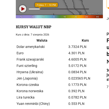
J
KURSY WALUT NBP
P
Kurs z dnia: 7 sierpnia 2026
Waluta
Kurs
Dolar amerykański
3.7324 PLN
Euro
4.301 PLN
b
Frank szwajcarski
4.6005 PLN
i
Funt szterling
5.0172 PLN
1
Hrywna (Ukraina)
0.0834 PLN
j
Jen (Japonia)
0.023565 PLN
s
Korona czeska
0.1773 PLN
7
Korona norweska
0.392 PLN
Lira turecka
0.0782 PLN
j
Yuan renminbi (Chiny)
0.553 PLN