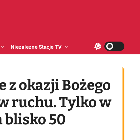
Niezależne Stacje TV
S
w
i
t
c
h
 z okazji Bożego
c
o
l
o
 w ruchu. Tylko w
r
m
o
 blisko 50
d
e