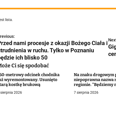
est lista.
revious:
N
Next
Przed nami procesje z okazji Bożego Ciała i
Gi
a
utrudnienia w ruchu. Tylko w Poznaniu
ce
w
ędzie ich blisko 50
Może Ci się spodobać
60-metrowy odcinek chodnika
Na znaku drogowym p
g
uż wyremontowany. Usunięto
niepoprawna nazwa 
tarą kostkę brukową
regionie. "Będziemy 
a
zmieniać dowody?"
 sierpnia 2026
7 sierpnia 2026
c