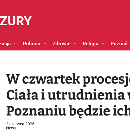
NZURY
zacja
Polonia
Zdrowie
Religia
Poznań
W czwartek procesje
Ciała i utrudnienia
Poznaniu będzie ich
2 czerwca 2026
News