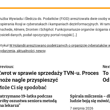
łużba Wywiadu i Śledcza ds. Podatków (FIOD) aresztowała dwie osoby w 
spierania Rosji w cyberatakach i kampaniach dezinformacyjnych. W ra
nschede, Almere, Dronten i Schiphol. Funkcjonariusze organów ścigania s
osicieli danych, podał opozycyjny portal rosyjski […]
rtykuł
W Holandii aresztowano podejrzanych o organizcję cyberataków w 
ydarzenia, aktualności, newsy
.
revious:
Next
N
Zwrot w sprawie sprzedaży TVN-u. Proces
To
a
może nagle przyspieszyć
Od 
w
Może Ci się spodobać
atrzymano 19-latka podczas
Spirala milczenia – d
róby oszustwa seniora metodą
ludzie boją się mówić
g
na lekarza”
7 sierpnia 2026