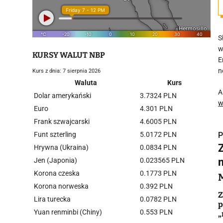
S
w
KURSY WALUT NBP
E
n
Kurs z dnia: 7 sierpnia 2026
Waluta
Kurs
A
Dolar amerykański
3.7324 PLN
w
Euro
4.301 PLN
Frank szwajcarski
4.6005 PLN
Funt szterling
5.0172 PLN
P
Hrywna (Ukraina)
0.0834 PLN
Jen (Japonia)
0.023565 PLN
Korona czeska
0.1773 PLN
Korona norweska
0.392 PLN
i
Z
Lira turecka
0.0782 PLN
p
Yuan renminbi (Chiny)
0.553 PLN
„