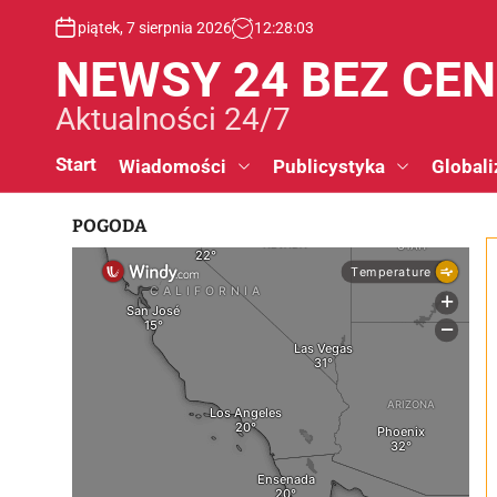
S
piątek, 7 sierpnia 2026
12
:
28
:
03
k
i
NEWSY 24 BEZ CE
p
t
Aktualności 24/7
o
c
Start
Wiadomości
Publicystyka
Globali
o
n
POGODA
t
e
n
t