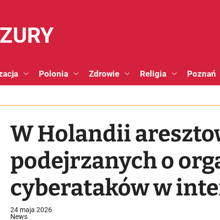
NZURY
zacja
Polonia
Zdrowie
Religia
Poznań
W Holandii areszt
podejrzanych o org
cyberataków w inter
24 maja 2026
News