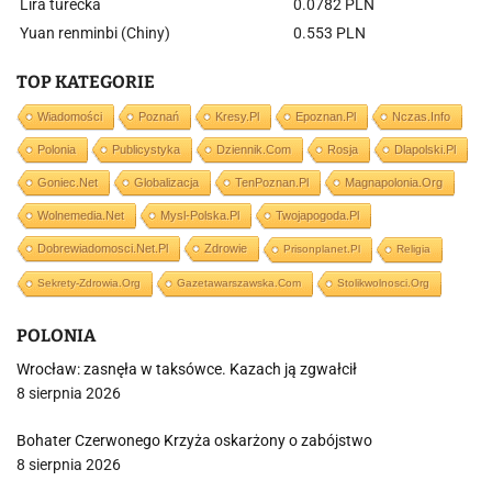
Lira turecka
0.0782 PLN
Yuan renminbi (Chiny)
0.553 PLN
TOP KATEGORIE
Wiadomości
Poznań
Kresy.pl
Epoznan.pl
Nczas.info
Polonia
Publicystyka
Dziennik.com
Rosja
Dlapolski.pl
Goniec.net
Globalizacja
TenPoznan.pl
Magnapolonia.org
Wolnemedia.net
Mysl-Polska.pl
Twojapogoda.pl
Dobrewiadomosci.net.pl
Zdrowie
Prisonplanet.pl
Religia
Sekrety-Zdrowia.org
Gazetawarszawska.com
Stolikwolnosci.org
POLONIA
Wrocław: zasnęła w taksówce. Kazach ją zgwałcił
8 sierpnia 2026
Bohater Czerwonego Krzyża oskarżony o zabójstwo
8 sierpnia 2026