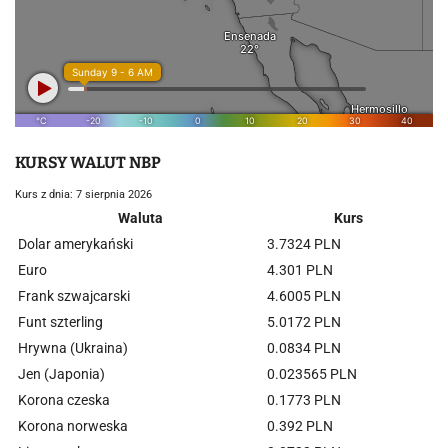
KURSY WALUT NBP
Kurs z dnia: 7 sierpnia 2026
Waluta
Kurs
Dolar amerykański
3.7324 PLN
Euro
4.301 PLN
Frank szwajcarski
4.6005 PLN
Funt szterling
5.0172 PLN
Hrywna (Ukraina)
0.0834 PLN
Jen (Japonia)
0.023565 PLN
Korona czeska
0.1773 PLN
Korona norweska
0.392 PLN