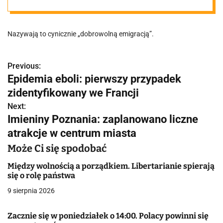
etnicznych
Nazywają to cynicznie „dobrowolną emigracją”.
Previous:
N
Epidemia eboli: pierwszy przypadek
a
zidentyfikowany we Francji
w
Next:
Imieniny Poznania: zaplanowano liczne
i
atrakcje w centrum miasta
g
Może Ci się spodobać
a
Między wolnością a porządkiem. Libertarianie spierają
się o rolę państwa
c
9 sierpnia 2026
j
Zacznie się w poniedziałek o 14:00. Polacy powinni się
a