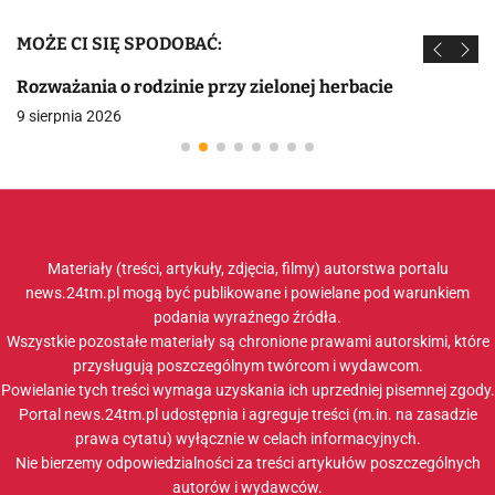
MOŻE CI SIĘ SPODOBAĆ:
Rozważania o rodzinie przy zielonej herbacie
9 sierpnia 2026
Materiały (treści, artykuły, zdjęcia, filmy) autorstwa portalu
news.24tm.pl mogą być publikowane i powielane pod warunkiem
podania wyraźnego źródła.
Wszystkie pozostałe materiały są chronione prawami autorskimi, które
przysługują poszczególnym twórcom i wydawcom.
Powielanie tych treści wymaga uzyskania ich uprzedniej pisemnej zgody.
Portal news.24tm.pl udostępnia i agreguje treści (m.in. na zasadzie
prawa cytatu) wyłącznie w celach informacyjnych.
Nie bierzemy odpowiedzialności za treści artykułów poszczególnych
autorów i wydawców.