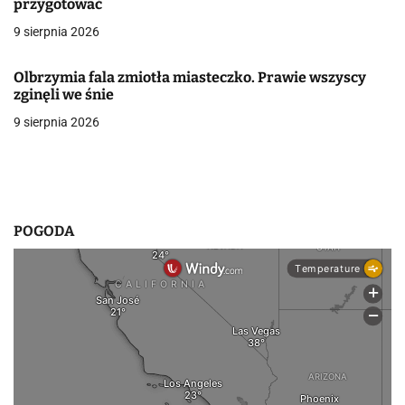
przygotować
w
9 sierpnia 2026
p
Olbrzymia fala zmiotła miasteczko. Prawie wszyscy
i
zginęli we śnie
9 sierpnia 2026
s
u
POGODA