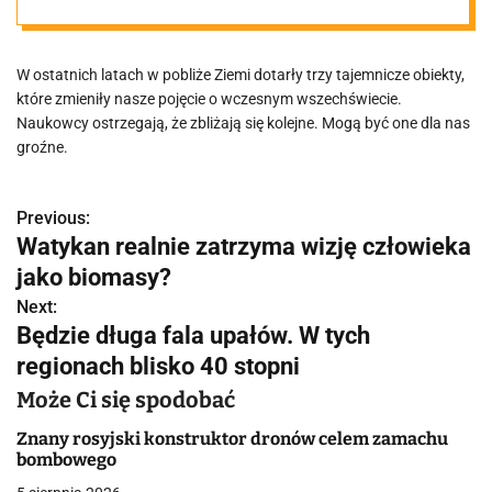
bezradni
W ostatnich latach w pobliże Ziemi dotarły trzy tajemnicze obiekty,
które zmieniły nasze pojęcie o wczesnym wszechświecie.
Naukowcy ostrzegają, że zbliżają się kolejne. Mogą być one dla nas
groźne.
Previous:
N
Watykan realnie zatrzyma wizję człowieka
a
jako biomasy?
w
Next:
Będzie długa fala upałów. W tych
i
regionach blisko 40 stopni
g
Może Ci się spodobać
a
Znany rosyjski konstruktor dronów celem zamachu
bombowego
c