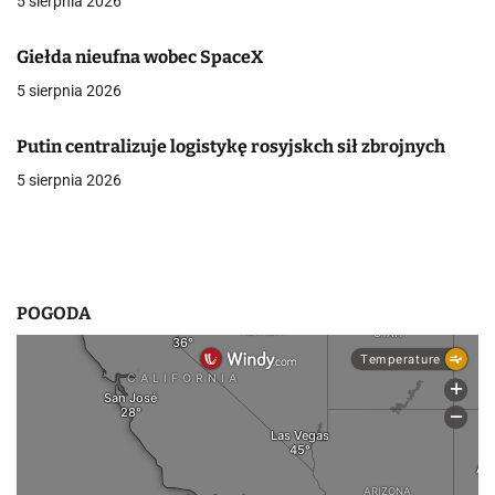
5 sierpnia 2026
j
Giełda nieufna wobec SpaceX
a
5 sierpnia 2026
w
p
Putin centralizuje logistykę rosyjskch sił zbrojnych
5 sierpnia 2026
i
s
u
POGODA