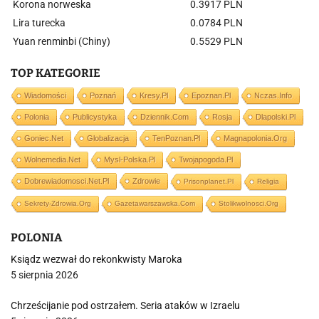
Korona norweska
0.3917 PLN
Lira turecka
0.0784 PLN
Yuan renminbi (Chiny)
0.5529 PLN
TOP KATEGORIE
Wiadomości
Poznań
Kresy.pl
Epoznan.pl
Nczas.info
Polonia
Publicystyka
Dziennik.com
Rosja
Dlapolski.pl
Goniec.net
Globalizacja
TenPoznan.pl
Magnapolonia.org
Wolnemedia.net
Mysl-Polska.pl
Twojapogoda.pl
Dobrewiadomosci.net.pl
Zdrowie
Prisonplanet.pl
Religia
Sekrety-Zdrowia.org
Gazetawarszawska.com
Stolikwolnosci.org
POLONIA
Ksiądz wezwał do rekonkwisty Maroka
5 sierpnia 2026
Chrześcijanie pod ostrzałem. Seria ataków w Izraelu