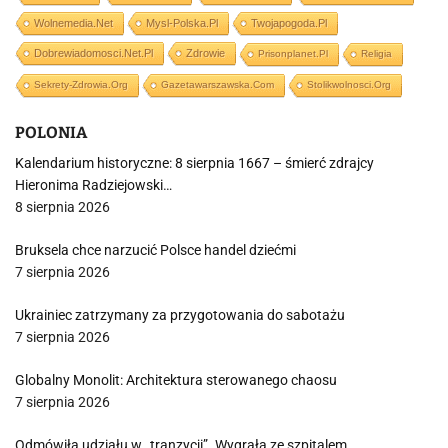
Wolnemedia.net
Mysl-Polska.pl
Twojapogoda.pl
Dobrewiadomosci.net.pl
Zdrowie
Prisonplanet.pl
Religia
Sekrety-Zdrowia.org
Gazetawarszawska.com
Stolikwolnosci.org
POLONIA
Kalendarium historyczne: 8 sierpnia 1667 – śmierć zdrajcy
Hieronima Radziejowski…
8 sierpnia 2026
Bruksela chce narzucić Polsce handel dziećmi
7 sierpnia 2026
Ukrainiec zatrzymany za przygotowania do sabotażu
7 sierpnia 2026
Globalny Monolit: Architektura sterowanego chaosu
7 sierpnia 2026
Odmówiła udziału w „tranzycji”. Wygrała ze szpitalem