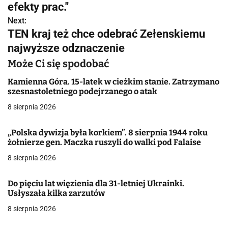
efekty prac."
i
Next:
g
TEN kraj też chce odebrać Zełenskiemu
najwyższe odznaczenie
a
Może Ci się spodobać
c
Kamienna Góra. 15-latek w cieżkim stanie. Zatrzymano
j
szesnastoletniego podejrzanego o atak
a
8 sierpnia 2026
w
„Polska dywizja była korkiem”. 8 sierpnia 1944 roku
żołnierze gen. Maczka ruszyli do walki pod Falaise
p
8 sierpnia 2026
i
s
Do pięciu lat więzienia dla 31-letniej Ukrainki.
Usłyszała kilka zarzutów
u
8 sierpnia 2026