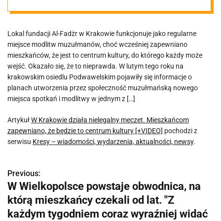
Mieszkańcom
Lokal fundacji Al-Fadżr w Krakowie funkcjonuje jako regularne
zapewniano, że
miejsce modlitw muzułmanów, choć wcześniej zapewniano
mieszkańców, że jest to centrum kultury, do którego każdy może
będzie to
wejść. Okazało się, że to nieprawda. W lutym tego roku na
krakowskim osiedlu Podwawelskim pojawiły się informacje o
planach utworzenia przez społeczność muzułmańską nowego
centrum
miejsca spotkań i modlitwy w jednym z […]
kultury
Artykuł
W Krakowie działa nielegalny meczet. Mieszkańcom
zapewniano, że będzie to centrum kultury [+VIDEO]
pochodzi z
serwisu
Kresy – wiadomości, wydarzenia, aktualności, newsy
.
[+VIDEO]
Previous:
N
W Wielkopolsce powstaje obwodnica, na
a
którą mieszkańcy czekali od lat. "Z
w
każdym tygodniem coraz wyraźniej widać