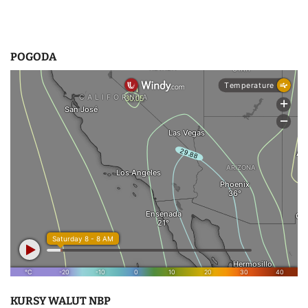
POGODA
KURSY WALUT NBP