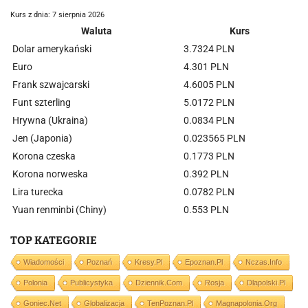
Kurs z dnia: 7 sierpnia 2026
Waluta
Kurs
Dolar amerykański
3.7324 PLN
Euro
4.301 PLN
Frank szwajcarski
4.6005 PLN
Funt szterling
5.0172 PLN
Hrywna (Ukraina)
0.0834 PLN
Jen (Japonia)
0.023565 PLN
Korona czeska
0.1773 PLN
Korona norweska
0.392 PLN
Lira turecka
0.0782 PLN
Yuan renminbi (Chiny)
0.553 PLN
TOP KATEGORIE
Wiadomości
Poznań
Kresy.pl
Epoznan.pl
Nczas.info
Polonia
Publicystyka
Dziennik.com
Rosja
Dlapolski.pl
Goniec.net
Globalizacja
TenPoznan.pl
Magnapolonia.org