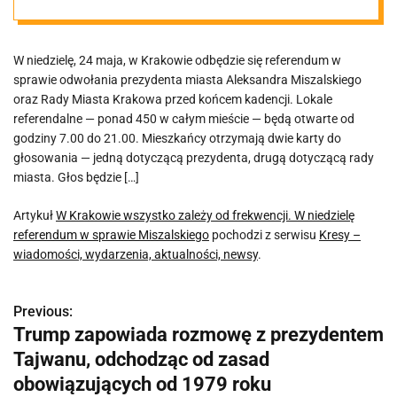
referendum w
W niedzielę, 24 maja, w Krakowie odbędzie się referendum w
sprawie
sprawie odwołania prezydenta miasta Aleksandra Miszalskiego
oraz Rady Miasta Krakowa przed końcem kadencji. Lokale
Miszalskiego
referendalne — ponad 450 w całym mieście — będą otwarte od
godziny 7.00 do 21.00. Mieszkańcy otrzymają dwie karty do
głosowania — jedną dotyczącą prezydenta, drugą dotyczącą rady
miasta. Głos będzie […]
Artykuł
W Krakowie wszystko zależy od frekwencji. W niedzielę
referendum w sprawie Miszalskiego
pochodzi z serwisu
Kresy –
wiadomości, wydarzenia, aktualności, newsy
.
Previous:
N
Trump zapowiada rozmowę z prezydentem
a
Tajwanu, odchodząc od zasad
w
obowiązujących od 1979 roku