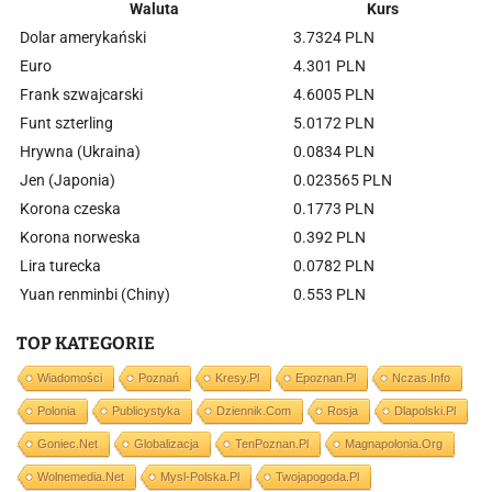
Waluta
Kurs
Dolar amerykański
3.7324 PLN
Euro
4.301 PLN
Frank szwajcarski
4.6005 PLN
Funt szterling
5.0172 PLN
Hrywna (Ukraina)
0.0834 PLN
Jen (Japonia)
0.023565 PLN
Korona czeska
0.1773 PLN
Korona norweska
0.392 PLN
Lira turecka
0.0782 PLN
Yuan renminbi (Chiny)
0.553 PLN
TOP KATEGORIE
Wiadomości
Poznań
Kresy.pl
Epoznan.pl
Nczas.info
Polonia
Publicystyka
Dziennik.com
Rosja
Dlapolski.pl
Goniec.net
Globalizacja
TenPoznan.pl
Magnapolonia.org
Wolnemedia.net
Mysl-Polska.pl
Twojapogoda.pl