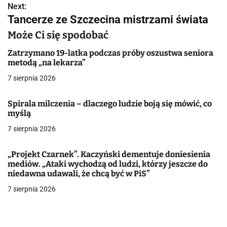
Next:
i
Tancerze ze Szczecina mistrzami świata
g
Może Ci się spodobać
a
Zatrzymano 19-latka podczas próby oszustwa seniora
metodą „na lekarza”
c
7 sierpnia 2026
j
Spirala milczenia – dlaczego ludzie boją się mówić, co
a
myślą
w
7 sierpnia 2026
p
„Projekt Czarnek”. Kaczyński dementuje doniesienia
i
mediów. „Ataki wychodzą od ludzi, którzy jeszcze do
niedawna udawali, że chcą być w PiS”
s
7 sierpnia 2026
u