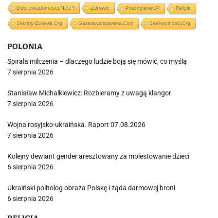
Dobrewiadomosci.net.pl
Zdrowie
Prisonplanet.pl
Religia
Sekrety-Zdrowia.org
Gazetawarszawska.com
Stolikwolnosci.org
POLONIA
Spirala milczenia – dlaczego ludzie boją się mówić, co myślą
7 sierpnia 2026
Stanisław Michalkiewicz: Rozbieramy z uwagą klangor
7 sierpnia 2026
Wojna rosyjsko-ukraińska. Raport 07.08.2026
7 sierpnia 2026
Kolejny dewiant gender aresztowany za molestowanie dzieci
6 sierpnia 2026
Ukraiński politolog obraża Polskę i żąda darmowej broni
6 sierpnia 2026