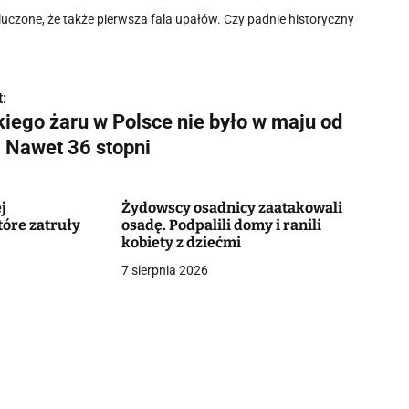
uczone, że także pierwsza fala upałów. Czy padnie historyczny
:
kiego żaru w Polsce nie było w maju od
. Nawet 36 stopni
j
Żydowscy osadnicy zaatakowali
tóre zatruły
osadę. Podpalili domy i ranili
kobiety z dziećmi
7 sierpnia 2026