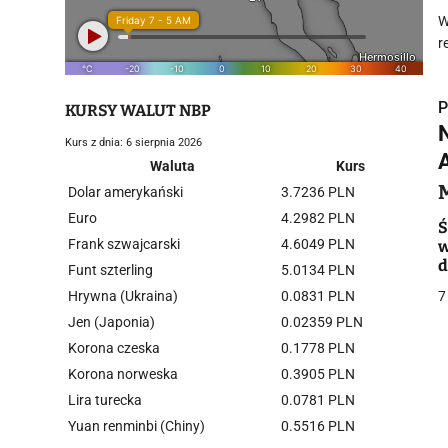
W
r
P
KURSY WALUT NBP
Kurs z dnia: 6 sierpnia 2026
Waluta
Kurs
Dolar amerykański
3.7236 PLN
Euro
4.2982 PLN
i
Ś
Frank szwajcarski
4.6049 PLN
w
d
Funt szterling
5.0134 PLN
b
Hrywna (Ukraina)
0.0831 PLN
7
Jen (Japonia)
0.02359 PLN
Korona czeska
0.1778 PLN
j
Korona norweska
0.3905 PLN
Lira turecka
0.0781 PLN
Yuan renminbi (Chiny)
0.5516 PLN