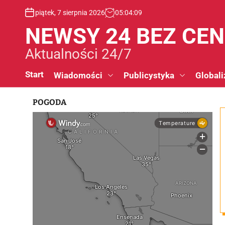
S
piątek, 7 sierpnia 2026
05
:
04
:
09
k
i
NEWSY 24 BEZ CE
p
t
Aktualności 24/7
o
c
Start
Wiadomości
Publicystyka
Globali
o
n
POGODA
t
e
n
t