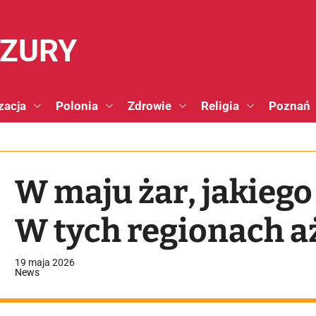
NZURY
zacja
Polonia
Zdrowie
Religia
Poznań
W maju żar, jakiego 
W tych regionach aż
19 maja 2026
News