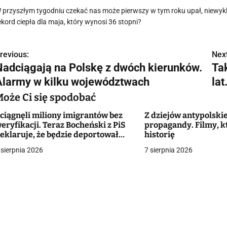
 przyszłym tygodniu czekać nas może pierwszy w tym roku upał, niewykl
ekord ciepła dla maja, który wynosi 36 stopni?
revious:
Next
N
Nadciągają na Polskę z dwóch kierunków.
Ta
a
Alarmy w kilku województwach
lat
w
Może Ci się spodobać
ciągnęli miliony imigrantów bez
Z dziejów antypolskie
eryfikacji. Teraz Bocheński z PiS
propagandy. Filmy, k
g
eklaruje, że będzie deportował
historię
ezrobotnych Ukraińców
 sierpnia 2026
7 sierpnia 2026
a
c
a