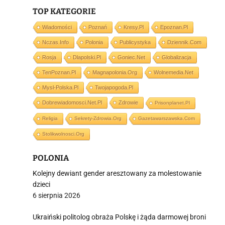
TOP KATEGORIE
Wiadomości
Poznań
Kresy.pl
Epoznan.pl
i
Nczas.info
Polonia
Publicystyka
Dziennik.com
Rosja
Dlapolski.pl
Goniec.net
Globalizacja
TenPoznan.pl
Magnapolonia.org
Wolnemedia.net
Mysl-Polska.pl
Twojapogoda.pl
Dobrewiadomosci.net.pl
Zdrowie
Prisonplanet.pl
Religia
Sekrety-Zdrowia.org
Gazetawarszawska.com
Stolikwolnosci.org
POLONIA
Kolejny dewiant gender aresztowany za molestowanie
dzieci
6 sierpnia 2026
Ukraiński politolog obraża Polskę i żąda darmowej broni