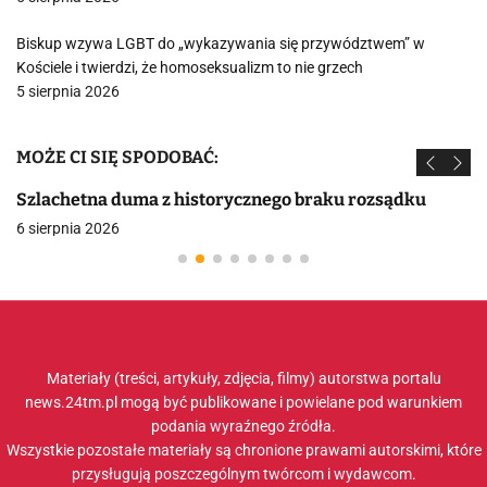
Biskup wzywa LGBT do „wykazywania się przywództwem” w
Kościele i twierdzi, że homoseksualizm to nie grzech
5 sierpnia 2026
MOŻE CI SIĘ SPODOBAĆ:
Szlachetna duma z historycznego braku rozsądku
6 sierpnia 2026
Materiały (treści, artykuły, zdjęcia, filmy) autorstwa portalu
news.24tm.pl mogą być publikowane i powielane pod warunkiem
podania wyraźnego źródła.
Wszystkie pozostałe materiały są chronione prawami autorskimi, które
przysługują poszczególnym twórcom i wydawcom.