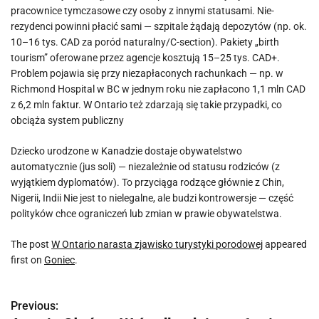
pracownice tymczasowe czy osoby z innymi statusami. Nie-
rezydenci powinni płacić sami — szpitale żądają depozytów (np. ok.
10–16 tys. CAD za poród naturalny/C-section). Pakiety „birth
tourism” oferowane przez agencje kosztują 15–25 tys. CAD+.
Problem pojawia się przy niezapłaconych rachunkach — np. w
Richmond Hospital w BC w jednym roku nie zapłacono 1,1 mln CAD
z 6,2 mln faktur. W Ontario też zdarzają się takie przypadki, co
obciąża system publiczny
Dziecko urodzone w Kanadzie dostaje obywatelstwo
automatycznie (jus soli) — niezależnie od statusu rodziców (z
wyjątkiem dyplomatów). To przyciąga rodzące głównie z Chin,
Nigerii, Indii Nie jest to nielegalne, ale budzi kontrowersje — część
polityków chce ograniczeń lub zmian w prawie obywatelstwa.
The post
W Ontario narasta zjawisko turystyki porodowej
appeared
first on
Goniec
.
Previous:
N