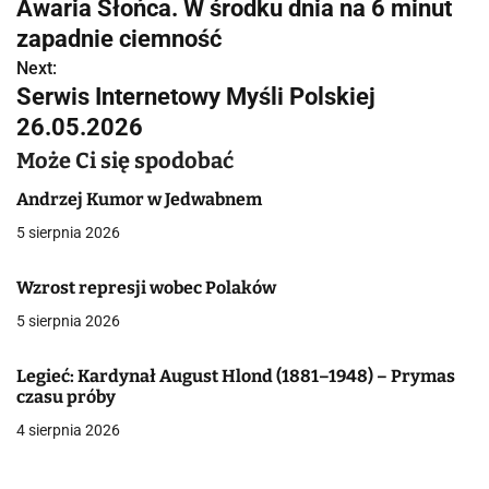
Awaria Słońca. W środku dnia na 6 minut
a
zapadnie ciemność
w
Next:
Serwis Internetowy Myśli Polskiej
i
26.05.2026
g
Może Ci się spodobać
a
Andrzej Kumor w Jedwabnem
c
5 sierpnia 2026
j
Wzrost represji wobec Polaków
a
5 sierpnia 2026
w
Legieć: Kardynał August Hlond (1881–1948) – Prymas
p
czasu próby
4 sierpnia 2026
i
s