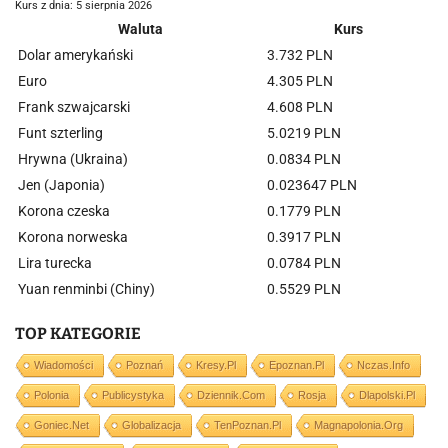
Kurs z dnia: 5 sierpnia 2026
Waluta
Kurs
Dolar amerykański
3.732 PLN
Euro
4.305 PLN
Frank szwajcarski
4.608 PLN
Funt szterling
5.0219 PLN
Hrywna (Ukraina)
0.0834 PLN
Jen (Japonia)
0.023647 PLN
Korona czeska
0.1779 PLN
Korona norweska
0.3917 PLN
Lira turecka
0.0784 PLN
Yuan renminbi (Chiny)
0.5529 PLN
TOP KATEGORIE
Wiadomości
Poznań
Kresy.pl
Epoznan.pl
Nczas.info
Polonia
Publicystyka
Dziennik.com
Rosja
Dlapolski.pl
Goniec.net
Globalizacja
TenPoznan.pl
Magnapolonia.org