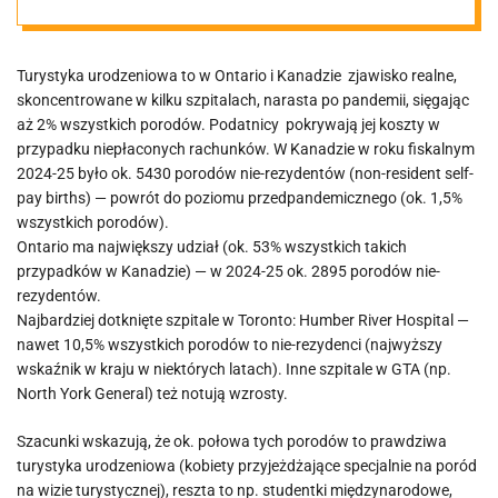
porodowej
Turystyka urodzeniowa to w Ontario i Kanadzie zjawisko realne,
skoncentrowane w kilku szpitalach, narasta po pandemii, sięgając
aż 2% wszystkich porodów. Podatnicy pokrywają jej koszty w
przypadku niepłaconych rachunków. W Kanadzie w roku fiskalnym
2024-25 było ok. 5430 porodów nie-rezydentów (non-resident self-
pay births) — powrót do poziomu przedpandemicznego (ok. 1,5%
wszystkich porodów).
Ontario ma największy udział (ok. 53% wszystkich takich
przypadków w Kanadzie) — w 2024-25 ok. 2895 porodów nie-
rezydentów.
Najbardziej dotknięte szpitale w Toronto: Humber River Hospital —
nawet 10,5% wszystkich porodów to nie-rezydenci (najwyższy
wskaźnik w kraju w niektórych latach). Inne szpitale w GTA (np.
North York General) też notują wzrosty.
Szacunki wskazują, że ok. połowa tych porodów to prawdziwa
turystyka urodzeniowa (kobiety przyjeżdżające specjalnie na poród
na wizie turystycznej), reszta to np. studentki międzynarodowe,