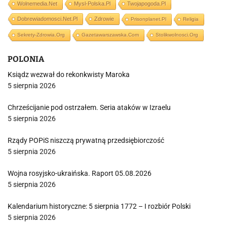
Wolnemedia.net
Mysl-Polska.pl
Twojapogoda.pl
Dobrewiadomosci.net.pl
Zdrowie
Prisonplanet.pl
Religia
Sekrety-Zdrowia.org
Gazetawarszawska.com
Stolikwolnosci.org
POLONIA
Ksiądz wezwał do rekonkwisty Maroka
5 sierpnia 2026
Chrześcijanie pod ostrzałem. Seria ataków w Izraelu
5 sierpnia 2026
Rządy POPiS niszczą prywatną przedsiębiorczość
5 sierpnia 2026
Wojna rosyjsko-ukraińska. Raport 05.08.2026
5 sierpnia 2026
Kalendarium historyczne: 5 sierpnia 1772 – I rozbiór Polski
5 sierpnia 2026