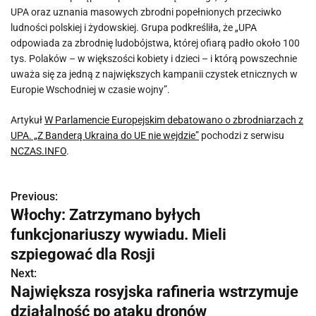
UPA oraz uznania masowych zbrodni popełnionych przeciwko
ludności polskiej i żydowskiej. Grupa podkreśliła, że „UPA
odpowiada za zbrodnię ludobójstwa, której ofiarą padło około 100
tys. Polaków – w większości kobiety i dzieci – i którą powszechnie
uważa się za jedną z największych kampanii czystek etnicznych w
Europie Wschodniej w czasie wojny”.
Artykuł
W Parlamencie Europejskim debatowano o zbrodniarzach z
UPA. „Z Banderą Ukraina do UE nie wejdzie”
pochodzi z serwisu
NCZAS.INFO
.
Previous:
N
Włochy: Zatrzymano byłych
a
funkcjonariuszy wywiadu. Mieli
w
szpiegować dla Rosji
Next:
i
Największa rosyjska rafineria wstrzymuje
g
działalność po ataku dronów