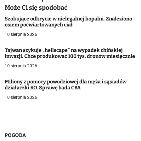
a
Może Ci się spodobać
c
Szokujące odkrycie w nielegalnej kopalni. Znaleziono
osiem poćwiartowanych ciał
j
10 sierpnia 2026
a
Tajwan szykuje „hellscape” na wypadek chińskiej
w
inwazji. Chce produkować 100 tys. dronów miesięcznie
10 sierpnia 2026
p
i
Miliony z pomocy powodziowej dla męża i sąsiadów
działaczki KO. Sprawę bada CBA
s
10 sierpnia 2026
u
POGODA