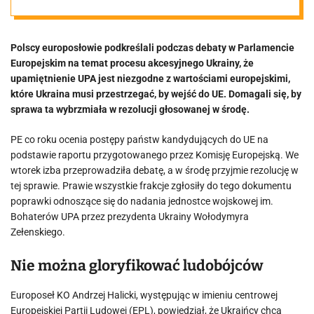
z UPA. „Z
Polscy europosłowie podkreślali podczas debaty w Parlamencie
Banderą
Europejskim na temat procesu akcesyjnego Ukrainy, że
upamiętnienie UPA jest niezgodne z wartościami europejskimi,
Ukraina do UE
które Ukraina musi przestrzegać, by wejść do UE. Domagali się, by
sprawa ta wybrzmiała w rezolucji głosowanej w środę.
nie wejdzie”
PE co roku ocenia postępy państw kandydujących do UE na
podstawie raportu przygotowanego przez Komisję Europejską. We
wtorek izba przeprowadziła debatę, a w środę przyjmie rezolucję w
tej sprawie. Prawie wszystkie frakcje zgłosiły do tego dokumentu
poprawki odnoszące się do nadania jednostce wojskowej im.
Bohaterów UPA przez prezydenta Ukrainy Wołodymyra
Zełenskiego.
Nie można gloryfikować ludobójców
Europoseł KO Andrzej Halicki, występując w imieniu centrowej
Europejskiej Partii Ludowej (EPL), powiedział, że Ukraińcy chcą