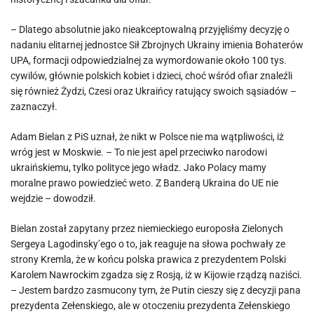
– Dlatego absolutnie jako nieakceptowalną przyjęliśmy decyzję o
nadaniu elitarnej jednostce Sił Zbrojnych Ukrainy imienia Bohaterów
UPA, formacji odpowiedzialnej za wymordowanie około 100 tys.
cywilów, głównie polskich kobiet i dzieci, choć wśród ofiar znaleźli
się również Żydzi, Czesi oraz Ukraińcy ratujący swoich sąsiadów –
zaznaczył.
Adam Bielan z PiS uznał, że nikt w Polsce nie ma wątpliwości, iż
wróg jest w Moskwie. – To nie jest apel przeciwko narodowi
ukraińskiemu, tylko polityce jego władz. Jako Polacy mamy
moralne prawo powiedzieć weto. Z Banderą Ukraina do UE nie
wejdzie – dowodził.
Bielan został zapytany przez niemieckiego europosła Zielonych
Sergeya Lagodinsky’ego o to, jak reaguje na słowa pochwały ze
strony Kremla, że w końcu polska prawica z prezydentem Polski
Karolem Nawrockim zgadza się z Rosją, iż w Kijowie rządzą naziści.
– Jestem bardzo zasmucony tym, że Putin cieszy się z decyzji pana
prezydenta Zełenskiego, ale w otoczeniu prezydenta Zełenskiego