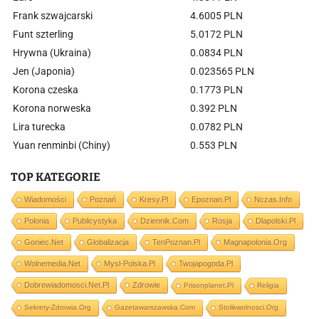
Frank szwajcarski
4.6005 PLN
Funt szterling
5.0172 PLN
Hrywna (Ukraina)
0.0834 PLN
Jen (Japonia)
0.023565 PLN
Korona czeska
0.1773 PLN
Korona norweska
0.392 PLN
Lira turecka
0.0782 PLN
Yuan renminbi (Chiny)
0.553 PLN
TOP KATEGORIE
Wiadomości
Poznań
Kresy.pl
Epoznan.pl
Nczas.info
Polonia
Publicystyka
Dziennik.com
Rosja
Dlapolski.pl
Goniec.net
Globalizacja
TenPoznan.pl
Magnapolonia.org
Wolnemedia.net
Mysl-Polska.pl
Twojapogoda.pl
Dobrewiadomosci.net.pl
Zdrowie
Prisonplanet.pl
Religia
Sekrety-Zdrowia.org
Gazetawarszawska.com
Stolikwolnosci.org