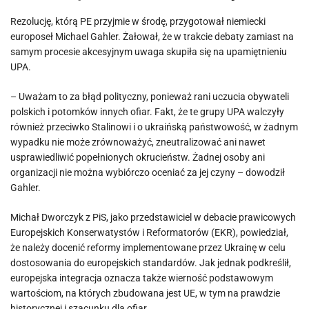
Rezolucję, którą PE przyjmie w środę, przygotował niemiecki
europoseł Michael Gahler. Żałował, że w trakcie debaty zamiast na
samym procesie akcesyjnym uwaga skupiła się na upamiętnieniu
UPA.
– Uważam to za błąd polityczny, ponieważ rani uczucia obywateli
polskich i potomków innych ofiar. Fakt, że te grupy UPA walczyły
również przeciwko Stalinowi i o ukraińską państwowość, w żadnym
wypadku nie może zrównoważyć, zneutralizować ani nawet
usprawiedliwić popełnionych okrucieństw. Żadnej osoby ani
organizacji nie można wybiórczo oceniać za jej czyny – dowodził
Gahler.
Michał Dworczyk z PiS, jako przedstawiciel w debacie prawicowych
Europejskich Konserwatystów i Reformatorów (EKR), powiedział,
że należy docenić reformy implementowane przez Ukrainę w celu
dostosowania do europejskich standardów. Jak jednak podkreślił,
europejska integracja oznacza także wierność podstawowym
wartościom, na których zbudowana jest UE, w tym na prawdzie
historycznej i szacunku dla ofiar.