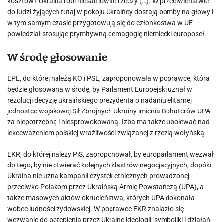
kosztów? Ukraina robi niesamowite rzeczy (…). W przeciwieństwie
do ludzi żyjących tutaj w pokoju Ukraińcy dostają bomby na głowy i
w tym samym czasie przygotowują się do członkostwa w UE –
powiedział stosując prymitywną demagogię niemiecki europoseł.
W środę głosowanie
EPL, do której należą KO i PSL, zaproponowała w poprawce, która
będzie głosowana w środę, by Parlament Europejski uznał w
rezolucji decyzję ukraińskiego prezydenta o nadaniu elitarnej
jednostce wojskowej Sił Zbrojnych Ukrainy imienia Bohaterów UPA
za niepotrzebną i niesprowokowaną. Izba ma także ubolewać nad
lekceważeniem polskiej wrażliwości związanej z rzezią wołyńską.
EKR, do której należy PiS, zaproponował, by europarlament wezwał
do tego, by nie otwierać kolejnych klastrów negocjacyjnych, dopóki
Ukraina nie uzna kampanii czystek etnicznych prowadzonej
przeciwko Polakom przez Ukraińską Armię Powstańczą (UPA), a
także masowych aktów okrucieństwa, których UPA dokonała
wobec ludności żydowskiej. W poprawce EKR znalazło się
wezwanie do potępienia przez Ukrainę ideologii, symboliki i działań