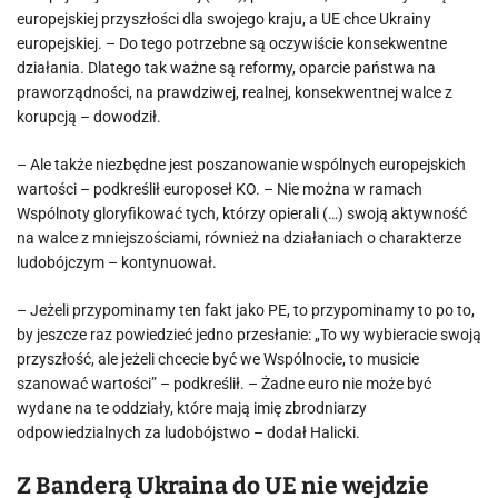
europejskiej przyszłości dla swojego kraju, a UE chce Ukrainy
europejskiej. – Do tego potrzebne są oczywiście konsekwentne
działania. Dlatego tak ważne są reformy, oparcie państwa na
praworządności, na prawdziwej, realnej, konsekwentnej walce z
korupcją – dowodził.
– Ale także niezbędne jest poszanowanie wspólnych europejskich
wartości – podkreślił europoseł KO. – Nie można w ramach
Wspólnoty gloryfikować tych, którzy opierali (…) swoją aktywność
na walce z mniejszościami, również na działaniach o charakterze
ludobójczym – kontynuował.
– Jeżeli przypominamy ten fakt jako PE, to przypominamy to po to,
by jeszcze raz powiedzieć jedno przesłanie: „To wy wybieracie swoją
przyszłość, ale jeżeli chcecie być we Wspólnocie, to musicie
szanować wartości” – podkreślił. – Żadne euro nie może być
wydane na te oddziały, które mają imię zbrodniarzy
odpowiedzialnych za ludobójstwo – dodał Halicki.
Z Banderą Ukraina do UE nie wejdzie