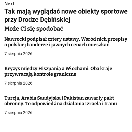
Next:
i
Tak mają wyglądać nowe obiekty sportowe
g
przy Drodze Dębińskiej
a
Może Ci się spodobać
c
Nawrocki podpisał cztery ustawy. Wśród nich przepisy
o polskiej banderze i jawnych cenach mieszkań
j
7 sierpnia 2026
a
Kryzys między Hiszpanią a Włochami. Oba kraje
w
przywracają kontrole graniczne
7 sierpnia 2026
p
i
Turcja, Arabia Saudyjska i Pakistan zawarły pakt
obronny. To odpowiedź na działania Izraela i Iranu
s
7 sierpnia 2026
u