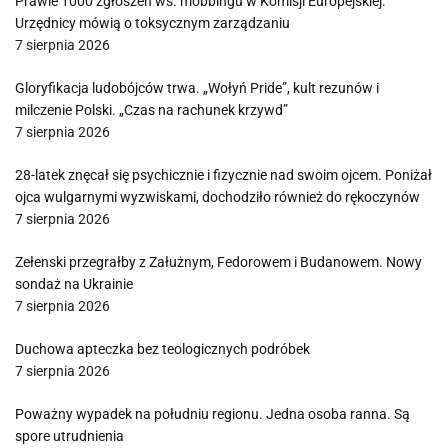
Prawie 1000 zgłoszeń ws. mobbingu w Komisji Europejskiej.
Urzędnicy mówią o toksycznym zarządzaniu
7 sierpnia 2026
Gloryfikacja ludobójców trwa. „Wołyń Pride”, kult rezunów i
milczenie Polski. „Czas na rachunek krzywd”
7 sierpnia 2026
28-latek znęcał się psychicznie i fizycznie nad swoim ojcem. Poniżał
ojca wulgarnymi wyzwiskami, dochodziło również do rękoczynów
7 sierpnia 2026
Zełenski przegrałby z Załużnym, Fedorowem i Budanowem. Nowy
sondaż na Ukrainie
7 sierpnia 2026
Duchowa apteczka bez teologicznych podróbek
7 sierpnia 2026
Poważny wypadek na południu regionu. Jedna osoba ranna. Są
spore utrudnienia