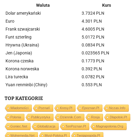
Waluta
Kurs
Dolar amerykański
3.7324 PLN
Euro
4.301 PLN
Frank szwajcarski
4.6005 PLN
Funt szterling
5.0172 PLN
Hrywna (Ukraina)
0.0834 PLN
Jen (Japonia)
0.023565 PLN
Korona czeska
0.1773 PLN
Korona norweska
0.392 PLN
Lira turecka
0.0782 PLN
Yuan renminbi (Chiny)
0.553 PLN
TOP KATEGORIE
Wiadomości
Poznań
Kresy.pl
Epoznan.pl
Nczas.info
Polonia
Publicystyka
Dziennik.com
Rosja
Dlapolski.pl
Goniec.net
Globalizacja
TenPoznan.pl
Magnapolonia.org
Wolnemedia.net
Mysl-Polska.pl
Twojapogoda.pl