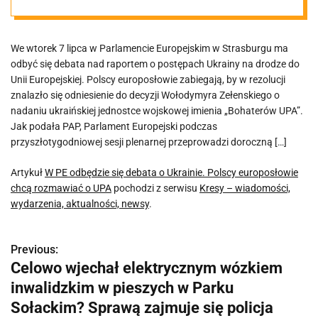
europosłowie
We wtorek 7 lipca w Parlamencie Europejskim w Strasburgu ma
chcą
odbyć się debata nad raportem o postępach Ukrainy na drodze do
Unii Europejskiej. Polscy europosłowie zabiegają, by w rezolucji
rozmawiać o
znalazło się odniesienie do decyzji Wołodymyra Zełenskiego o
nadaniu ukraińskiej jednostce wojskowej imienia „Bohaterów UPA”.
Jak podała PAP, Parlament Europejski podczas
UPA
przyszłotygodniowej sesji plenarnej przeprowadzi doroczną […]
Artykuł
W PE odbędzie się debata o Ukrainie. Polscy europosłowie
chcą rozmawiać o UPA
pochodzi z serwisu
Kresy – wiadomości,
wydarzenia, aktualności, newsy
.
Previous:
N
Celowo wjechał elektrycznym wózkiem
a
inwalidzkim w pieszych w Parku
w
Sołackim? Sprawą zajmuje się policja