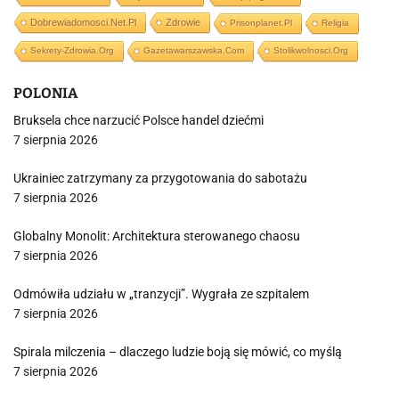
Dobrewiadomosci.net.pl
Zdrowie
Prisonplanet.pl
Religia
Sekrety-Zdrowia.org
Gazetawarszawska.com
Stolikwolnosci.org
POLONIA
Bruksela chce narzucić Polsce handel dziećmi
7 sierpnia 2026
Ukrainiec zatrzymany za przygotowania do sabotażu
7 sierpnia 2026
Globalny Monolit: Architektura sterowanego chaosu
7 sierpnia 2026
Odmówiła udziału w „tranzycji”. Wygrała ze szpitalem
7 sierpnia 2026
Spirala milczenia – dlaczego ludzie boją się mówić, co myślą
7 sierpnia 2026