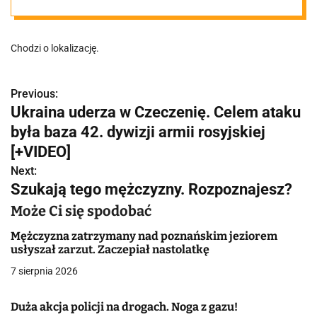
pływalnię. Nie
Chodzi o lokalizację.
wszyscy
mieszkańcy są
Previous:
N
Ukraina uderza w Czeczenię. Celem ataku
a
była baza 42. dywizji armii rosyjskiej
zadowoleni
w
[+VIDEO]
Next:
i
Szukają tego mężczyzny. Rozpoznajesz?
g
Może Ci się spodobać
a
Mężczyzna zatrzymany nad poznańskim jeziorem
usłyszał zarzut. Zaczepiał nastolatkę
c
7 sierpnia 2026
j
Duża akcja policji na drogach. Noga z gazu!
a