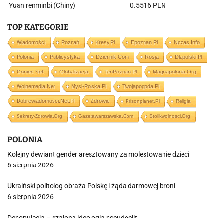
Yuan renminbi (Chiny)
0.5516 PLN
TOP KATEGORIE
Wiadomości
Poznań
Kresy.pl
Epoznan.pl
Nczas.info
Polonia
Publicystyka
Dziennik.com
Rosja
Dlapolski.pl
Goniec.net
Globalizacja
TenPoznan.pl
Magnapolonia.org
Wolnemedia.net
Mysl-Polska.pl
Twojapogoda.pl
Dobrewiadomosci.net.pl
Zdrowie
Prisonplanet.pl
Religia
Sekrety-Zdrowia.org
Gazetawarszawska.com
Stolikwolnosci.org
POLONIA
Kolejny dewiant gender aresztowany za molestowanie dzieci
6 sierpnia 2026
Ukraiński politolog obraża Polskę i żąda darmowej broni
6 sierpnia 2026
Depopulacja – szalona ideologia pseudoelit