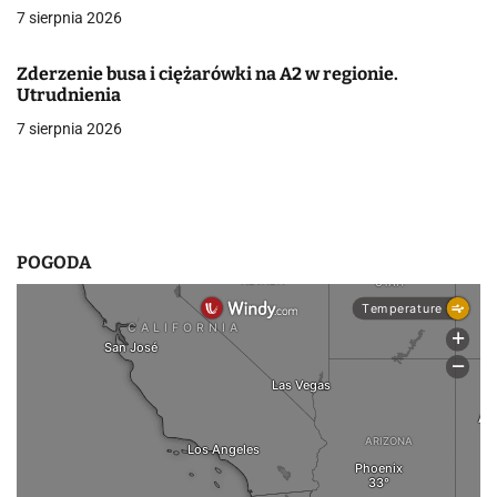
7 sierpnia 2026
w
p
Zderzenie busa i ciężarówki na A2 w regionie.
Utrudnienia
i
7 sierpnia 2026
s
u
POGODA