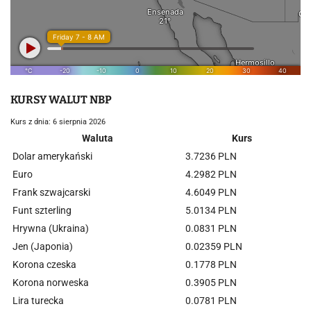
KURSY WALUT NBP
Kurs z dnia: 6 sierpnia 2026
Waluta
Kurs
Dolar amerykański
3.7236 PLN
Euro
4.2982 PLN
Frank szwajcarski
4.6049 PLN
Funt szterling
5.0134 PLN
Hrywna (Ukraina)
0.0831 PLN
Jen (Japonia)
0.02359 PLN
Korona czeska
0.1778 PLN
Korona norweska
0.3905 PLN
Lira turecka
0.0781 PLN