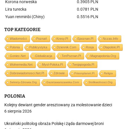
Korona norweska
0.3905 PLN
Lira turecka
0.0781 PLN
Yuan renminbi (Chiny)
0.5516 PLN
TOP KATEGORIE
Wiadomości
Poznań
Kresy.pl
Epoznan.pl
Nczas.info
Polonia
Publicystyka
Dziennik.com
Rosja
Dlapolski.pl
Goniec.net
Globalizacja
TenPoznan.pl
Magnapolonia.org
Wolnemedia.net
Mysl-Polska.pl
Twojapogoda.pl
Dobrewiadomosci.net.pl
Zdrowie
Prisonplanet.pl
Religia
Sekrety-Zdrowia.org
Gazetawarszawska.com
Stolikwolnosci.org
POLONIA
Kolejny dewiant gender aresztowany za molestowanie dzieci
6 sierpnia 2026
Ukraiński politolog obraża Polskę i żąda darmowej broni