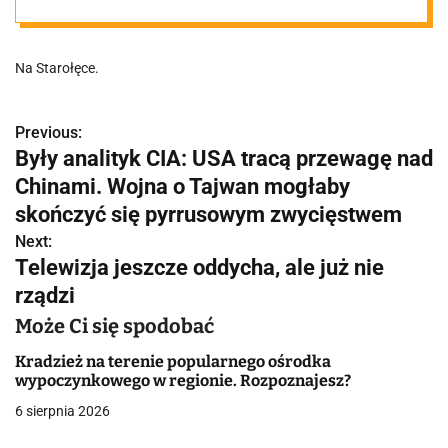
miesiąc
Na Starołęce.
utrudnień!
Previous:
N
Były analityk CIA: USA tracą przewagę nad
a
Chinami. Wojna o Tajwan mogłaby
w
skończyć się pyrrusowym zwycięstwem
Next:
i
Telewizja jeszcze oddycha, ale już nie
g
rządzi
a
Może Ci się spodobać
c
Kradzież na terenie popularnego ośrodka
wypoczynkowego w regionie. Rozpoznajesz?
j
6 sierpnia 2026
a