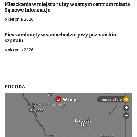
Mieszkania w miejscu ruiny w samym centrum miasta
w
Są nowe informacje
6 sierpnia 2026
p
i
Pies zamknięty w samochodzie przy poznańskim
szpitalu
s
6 sierpnia 2026
u
POGODA