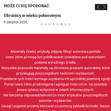
MOŻE CI SIĘ SPODOBAĆ:
Ukraińcy w wieku poborowym
6 sierpnia 2026
Materiały (treści, artykuły, zdjęcia, filmy) autorstwa portalu
news.24tm.pl mogą być publikowane i powielane pod warunkiem
podania wyraźnego źródła.
Wszystkie pozostałe materiały są chronione prawami autorskimi, które
przysługują poszczególnym twórcom i wydawcom.
Powielanie tych treści wymaga uzyskania ich uprzedniej pisemnej zgody.
Portal news.24tm.pl udostępnia i agreguje treści (m.in. na zasadzie
prawa cytatu) wyłącznie w celach informacyjnych.
Nie bierzemy odpowiedzialności za treści artykułów poszczególnych
autorów i wydawców.
Uwagi i sugestie prosimy kierować za pomocą zakładki
kontakt
. Nasza