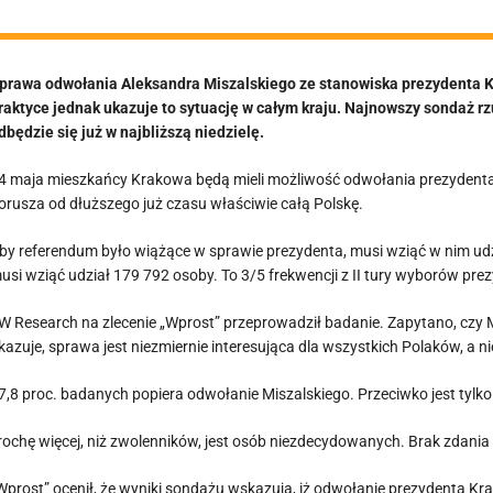
prawa odwołania Aleksandra Miszalskiego ze stanowiska prezydenta Kr
raktyce jednak ukazuje to sytuację w całym kraju. Najnowszy sondaż r
dbędzie się już w najbliższą niedzielę.
4 maja mieszkańcy Krakowa będą mieli możliwość odwołania prezydenta
orusza od dłuższego już czasu właściwie całą Polskę.
by referendum było wiążące w sprawie prezydenta, musi wziąć w nim u
usi wziąć udział 179 792 osoby. To 3/5 frekwencji z II tury wyborów pr
W Research na zlecenie „Wprost” przeprowadził badanie. Zapytano, czy 
kazuje, sprawa jest niezmiernie interesująca dla wszystkich Polaków, a n
7,8 proc. badanych popiera odwołanie Miszalskiego. Przeciwko jest tylk
rochę więcej, niż zwolenników, jest osób niezdecydowanych. Brak zdani
Wprost” ocenił, że wyniki sondażu wskazują, iż odwołanie prezydenta Kra