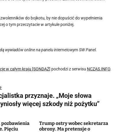
 zwolenników do bojkotu, by nie dopuścić do wypełnienia
ej o tym przeczytacie w artykule poniżej.
dą wywiadów online na panelu internetowym SW Panel.
ocje w całym kraju [SONDAŻ]
pochodzi z serwisu
NCZAS.INFO
.
:
cjalistka przyznaje. „Moje słowa
yniosły więcej szkody niż pożytku”
m pozbawienia
Trump ostry wobec sekretarza
. Pięciu
obrony. Ma pretensje o