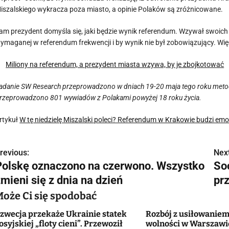
iszalskiego wykracza poza miasto, a opinie Polaków są zróżnicowane.
am prezydent domyśla się, jaki będzie wynik referendum. Wzywał swoich
ymaganej w referendum frekwencji i by wynik nie był zobowiązujący. Więc
Miliony na referendum, a prezydent miasta wzywa, by je zbojkotować
adanie SW Research przeprowadzono w dniach 19-20 maja tego roku meto
rzeprowadzono 801 wywiadów z Polakami powyżej 18 roku życia.
rtykuł
W tę niedzielę Miszalski poleci? Referendum w Krakowie budzi em
revious:
Next
N
Polskę oznaczono na czerwono. Wszystko
So
a
mieni się z dnia na dzień
prz
w
Może Ci się spodobać
zwecja przekaże Ukrainie statek
Rozbój z usiłowanie
osyjskiej „floty cieni”. Przewoził
wolności w Warszawie