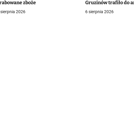
g
rabowane zboże
Gruzinów trafiło do 
 sierpnia 2026
6 sierpnia 2026
a
c
a
w
p
s
u