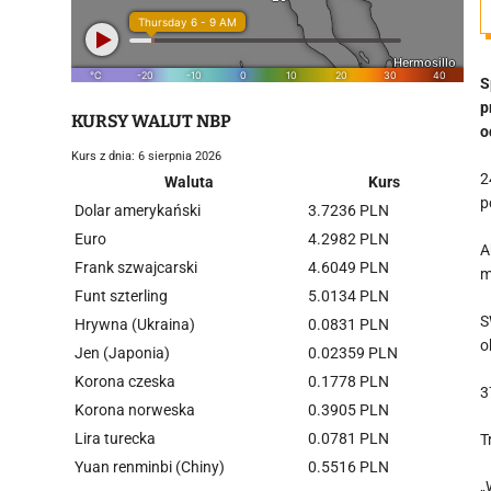
S
p
KURSY WALUT NBP
o
Kurs z dnia: 6 sierpnia 2026
2
Waluta
Kurs
p
Dolar amerykański
3.7236 PLN
Euro
4.2982 PLN
A
Frank szwajcarski
4.6049 PLN
m
Funt szterling
5.0134 PLN
S
Hrywna (Ukraina)
0.0831 PLN
o
Jen (Japonia)
0.02359 PLN
Korona czeska
0.1778 PLN
3
Korona norweska
0.3905 PLN
Lira turecka
0.0781 PLN
T
Yuan renminbi (Chiny)
0.5516 PLN
„