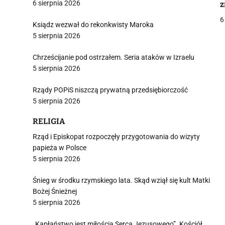
6 sierpnia 2026
z
6
Ksiądz wezwał do rekonkwisty Maroka
5 sierpnia 2026
Chrześcijanie pod ostrzałem. Seria ataków w Izraelu
j
5 sierpnia 2026
Rządy POPiS niszczą prywatną przedsiębiorczość
5 sierpnia 2026
RELIGIA
i
Rząd i Episkopat rozpoczęły przygotowania do wizyty
papieża w Polsce
5 sierpnia 2026
Śnieg w środku rzymskiego lata. Skąd wziął się kult Matki
Bożej Śnieżnej
5 sierpnia 2026
„Kapłaństwo jest miłością Serca Jezusowego”. Kościół