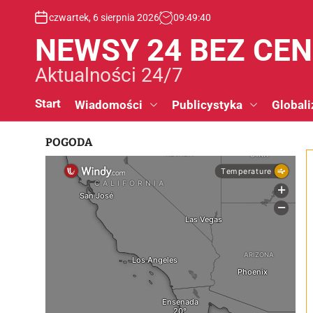
S
czwartek, 6 sierpnia 2026
09
:
49
:
41
k
i
NEWSY 24 BEZ CE
p
t
Aktualności 24/7
o
c
Start
Wiadomości
Publicystyka
Globali
o
n
POGODA
t
e
n
t