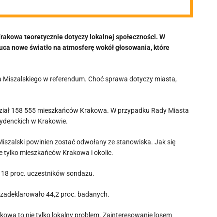
akowa teoretycznie dotyczy lokalnej społeczności. W
zuca nowe światło na atmosferę wokół głosowania, które
 Miszalskiego w referendum. Choć sprawa dotyczy miasta,
dział 158 555 mieszkańców Krakowa. W przypadku Rady Miasta
ezydenckich w Krakowie.
Miszalski powinien zostać odwołany ze stanowiska. Jak się
ie tylko mieszkańców Krakowa i okolic.
o 18 proc. uczestników sondażu.
a zadeklarowało 44,2 proc. badanych.
kowa to nie tylko lokalny problem. Zainteresowanie losem