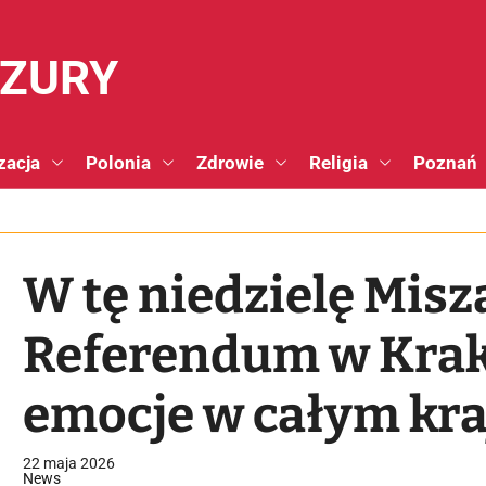
NZURY
zacja
Polonia
Zdrowie
Religia
Poznań
W tę niedzielę Misza
Referendum w Krak
emocje w całym kr
22 maja 2026
News