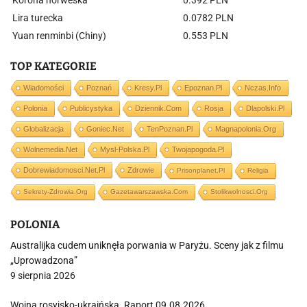
Korona norweska
0.392 PLN
Lira turecka
0.0782 PLN
Yuan renminbi (Chiny)
0.553 PLN
TOP KATEGORIE
Wiadomości
Poznań
Kresy.pl
Epoznan.pl
Nczas.info
Polonia
Publicystyka
Dziennik.com
Rosja
Dlapolski.pl
Globalizacja
Goniec.net
TenPoznan.pl
Magnapolonia.org
Wolnemedia.net
Mysl-Polska.pl
Twojapogoda.pl
Dobrewiadomosci.net.pl
Zdrowie
Prisonplanet.pl
Religia
Sekrety-Zdrowia.org
Gazetawarszawska.com
Stolikwolnosci.org
POLONIA
Australijka cudem uniknęła porwania w Paryżu. Sceny jak z filmu
„Uprowadzona”
9 sierpnia 2026
Wojna rosyjsko-ukraińska. Raport 09.08.2026