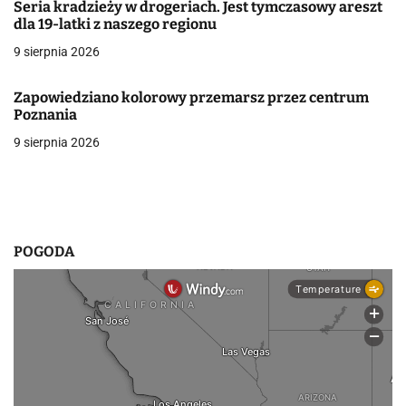
Seria kradzieży w drogeriach. Jest tymczasowy areszt
a
dla 19-latki z naszego regionu
w
9 sierpnia 2026
p
Zapowiedziano kolorowy przemarsz przez centrum
i
Poznania
9 sierpnia 2026
s
u
POGODA