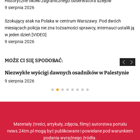
Historyczne fikołki zagranicznego obserwatora dziejów
9 sierpnia 2026
Szokujący atak na Polaka w centrum Warszawy. Pod dwóch
miesiącach policja nie zna tożsamości sprawcy, internauci ustalili ją
w jeden dzień [VIDEO]
9 sierpnia 2026
MOŻE CI SIĘ SPODOBAĆ:
Niezwykłe wyścigi dawnych osadników w Palestynie
9 sierpnia 2026
Materiały (treści, artykuły, zdjęcia, filmy) autorstwa portalu
news.24tm.pl mogą być publikowane i powielane pod warunkiem
podania wyraźnego źródła.