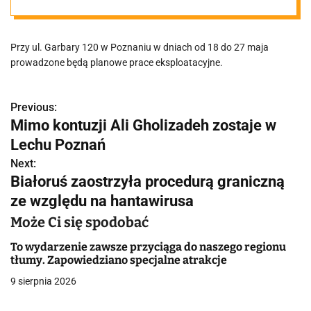
zapach.
Przy ul. Garbary 120 w Poznaniu w dniach od 18 do 27 maja
Aquanet
prowadzone będą planowe prace eksploatacyjne.
zapowiada
Previous:
N
Mimo kontuzji Ali Gholizadeh zostaje w
prace na
a
Lechu Poznań
w
Next:
terenie
Białoruś zaostrzyła procedurą graniczną
i
ze względu na hantawirusa
przepompowni
g
Może Ci się spodobać
a
ścieków
To wydarzenie zawsze przyciąga do naszego regionu
tłumy. Zapowiedziano specjalne atrakcje
c
9 sierpnia 2026
j