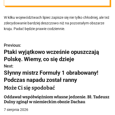
tygodnie.
W kilku województwach lipiec zapisze się nie tylko chłodniej, ale też
Zmarnowany
zdecydowanie bardziej deszczowo niż na pozostałym obszarze
kraju. Padać będzie prawie codziennie.
wypoczynek
Previous:
N
Ptaki wyjątkowo wcześnie opuszczają
a
Polskę. Wiemy, co się dzieje
w
Next:
Słynny mistrz Formuły 1 obrabowany!
i
Podczas napadu został ranny
g
Może Ci się spodobać
a
Oddawał współwięźniom własne jedzenie. Bł. Tadeusz
Dulny zginął w niemieckim obozie Dachau
c
7 sierpnia 2026