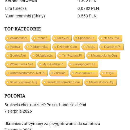
Korona norweska
0.392 PLN
Lira turecka
0.0782 PLN
Yuan renminbi (Chiny)
0.553 PLN
TOP KATEGORIE
Wiadomości
Poznań
Kresy.pl
Epoznan.pl
Nczas.info
Polonia
Publicystyka
Dziennik.com
Rosja
Dlapolski.pl
Goniec.net
Globalizacja
TenPoznan.pl
Magnapolonia.org
Wolnemedia.net
Mysl-Polska.pl
Twojapogoda.pl
Dobrewiadomosci.net.pl
Zdrowie
Prisonplanet.pl
Religia
Sekrety-Zdrowia.org
Gazetawarszawska.com
Stolikwolnosci.org
POLONIA
Bruksela chce narzucić Polsce handel dziećmi
7 sierpnia 2026
Ukrainiec zatrzymany za przygotowania do sabotażu