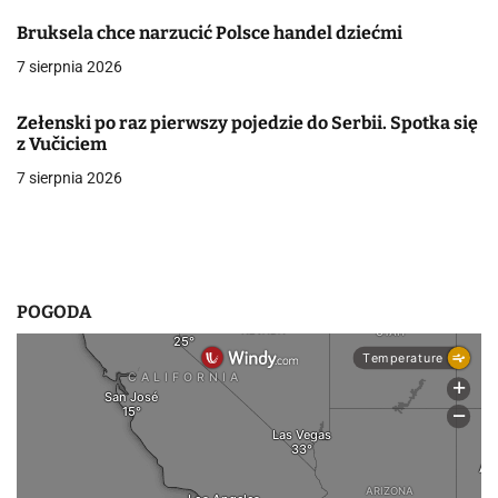
j
Bruksela chce narzucić Polsce handel dziećmi
a
7 sierpnia 2026
w
p
Zełenski po raz pierwszy pojedzie do Serbii. Spotka się
z Vučiciem
i
7 sierpnia 2026
s
u
POGODA