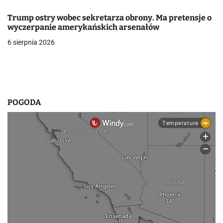
w
Trump ostry wobec sekretarza obrony. Ma pretensje o
p
wyczerpanie amerykańskich arsenałów
i
6 sierpnia 2026
s
u
POGODA