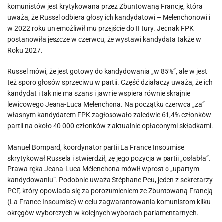
komunistów jest krytykowana przez Zbuntowaną Francję, która
uważa, że Russel odbiera głosy ich kandydatowi – Melenchonowi i
w 2022 roku uniemożliwił mu przejście do II tury. Jednak FPK
postanowiła jeszcze w czerwcu, że wystawi kandydata także w
Roku 2027.
Russel mówi, że jest gotowy do kandydowania „w 85%”, ale w jest
też sporo głosów sprzeciwu w partii. Część działaczy uważa, że ich
kandydat i tak nie ma szans i jawnie wspiera równie skrajnie
lewicowego Jeana-Luca Melenchona. Na początku czerwca „za”
własnym kandydatem FPK zagłosowało zaledwie 61,4% członków
partii na około 40 000 członków z aktualnie opłaconymi składkami.
Manuel Bompard, koordynator partii La France Insoumise
skrytykował Russela i stwierdził, zę jego pozycja w partii „osłabła”.
Prawa ręka Jeana-Luca Mélenchona mówił wprost o „upartym
kandydowaniu”. Podobnie uważa Stéphane Peu, jeden z sekretarzy
PCF, który opowiada się za porozumieniem ze Zbuntowaną Francją
(La France Insoumise) w celu zagwarantowania komunistom kilku
okręgów wyborczych w kolejnych wyborach parlamentarnych.