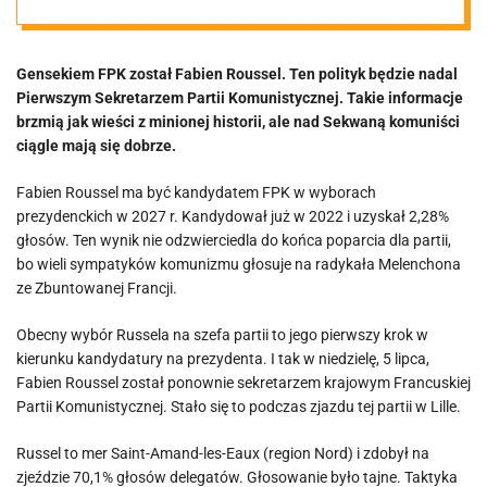
wciąż mają się
Gensekiem FPK został Fabien Roussel. Ten polityk będzie nadal
dobrze.
Pierwszym Sekretarzem Partii Komunistycznej. Takie informacje
brzmią jak wieści z minionej historii, ale nad Sekwaną komuniści
Właśnie
ciągle mają się dobrze.
Fabien Roussel ma być kandydatem FPK w wyborach
wybrali sobie
prezydenckich w 2027 r. Kandydował już w 2022 i uzyskał 2,28%
głosów. Ten wynik nie odzwierciedla do końca poparcia dla partii,
szefa
bo wieli sympatyków komunizmu głosuje na radykała Melenchona
ze Zbuntowanej Francji.
Obecny wybór Russela na szefa partii to jego pierwszy krok w
kierunku kandydatury na prezydenta. I tak w niedzielę, 5 lipca,
Fabien Roussel został ponownie sekretarzem krajowym Francuskiej
Partii Komunistycznej. Stało się to podczas zjazdu tej partii w Lille.
Russel to mer Saint-Amand-les-Eaux (region Nord) i zdobył na
zjeździe 70,1% głosów delegatów. Głosowanie było tajne. Taktyka