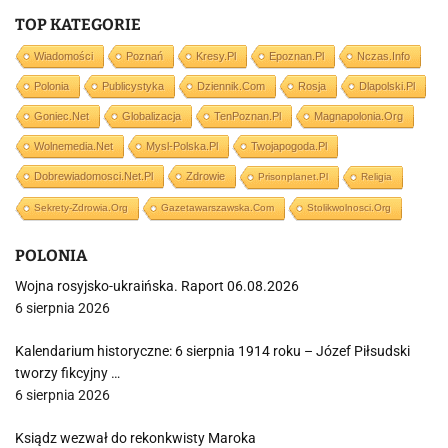
TOP KATEGORIE
Wiadomości
Poznań
Kresy.pl
Epoznan.pl
Nczas.info
Polonia
Publicystyka
Dziennik.com
Rosja
Dlapolski.pl
Goniec.net
Globalizacja
TenPoznan.pl
Magnapolonia.org
Wolnemedia.net
Mysl-Polska.pl
Twojapogoda.pl
Dobrewiadomosci.net.pl
Zdrowie
Prisonplanet.pl
Religia
Sekrety-Zdrowia.org
Gazetawarszawska.com
Stolikwolnosci.org
POLONIA
Wojna rosyjsko-ukraińska. Raport 06.08.2026
6 sierpnia 2026
Kalendarium historyczne: 6 sierpnia 1914 roku – Józef Piłsudski
tworzy fikcyjny …
6 sierpnia 2026
Ksiądz wezwał do rekonkwisty Maroka