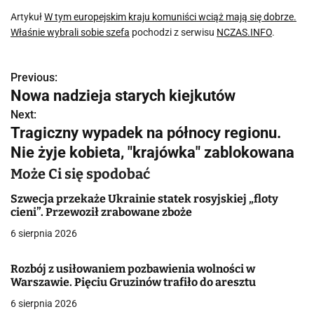
Artykuł
W tym europejskim kraju komuniści wciąż mają się dobrze.
Właśnie wybrali sobie szefa
pochodzi z serwisu
NCZAS.INFO
.
Previous:
N
Nowa nadzieja starych kiejkutów
a
Next:
Tragiczny wypadek na północy regionu.
w
Nie żyje kobieta, "krajówka" zablokowana
i
Może Ci się spodobać
g
Szwecja przekaże Ukrainie statek rosyjskiej „floty
a
cieni”. Przewoził zrabowane zboże
6 sierpnia 2026
c
j
Rozbój z usiłowaniem pozbawienia wolności w
Warszawie. Pięciu Gruzinów trafiło do aresztu
a
6 sierpnia 2026