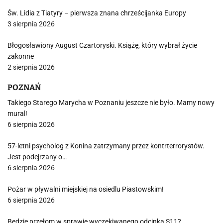
Św. Lidia z Tiatyry – pierwsza znana chrześcijanka Europy
3 sierpnia 2026
Błogosławiony August Czartoryski. Książę, który wybrał życie
zakonne
2 sierpnia 2026
POZNAŃ
Takiego Starego Marycha w Poznaniu jeszcze nie było. Mamy nowy
mural!
6 sierpnia 2026
57-letni psycholog z Konina zatrzymany przez kontrterrorystów.
Jest podejrzany o…
6 sierpnia 2026
Pożar w pływalni miejskiej na osiedlu Piastowskim!
6 sierpnia 2026
Będzie przełom w sprawie wyczekiwanego odcinka S11?