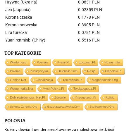
Hrywna (Ukraina)
0.0831 PLN
Jen (Japonia)
0.02359 PLN
Korona czeska
0.1778 PLN
Korona norweska
0.3905 PLN
Lira turecka
0.0781 PLN
Yuan renminbi (Chiny)
0.5516 PLN
TOP KATEGORIE
Wiadomości
Poznań
Kresy.pl
Epoznan.pl
Nczas.info
Polonia
Publicystyka
Dziennik.com
Rosja
Dlapolski.pl
Goniec.net
Globalizacja
TenPoznan.pl
Magnapolonia.org
Wolnemedia.net
Mysl-Polska.pl
Twojapogoda.pl
Dobrewiadomosci.net.pl
Zdrowie
Prisonplanet.pl
Religia
Sekrety-Zdrowia.org
Gazetawarszawska.com
Stolikwolnosci.org
POLONIA
Kolejny dewiant gender aresztowany za molestowanie dzieci