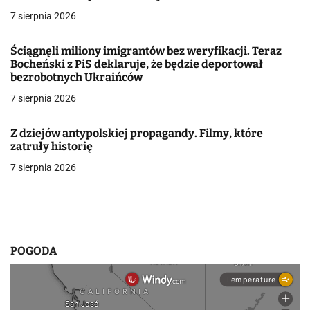
c
7 sierpnia 2026
j
Ściągnęli miliony imigrantów bez weryfikacji. Teraz
a
Bocheński z PiS deklaruje, że będzie deportował
bezrobotnych Ukraińców
w
7 sierpnia 2026
p
i
Z dziejów antypolskiej propagandy. Filmy, które
zatruły historię
s
7 sierpnia 2026
u
POGODA