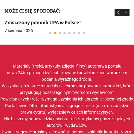
MOŻE CI SIĘ SPODOBAĆ:
Zniszczony pomnik UPA w Polsce!
7 sierpnia 2026
Materiały (treści, artykuły, zdjęcia, filmy) autorstwa portalu
news.24tm.pl mogą być publikowane i powielane pod warunkiem
podania wyraźnego źródła.
Wszystkie pozostałe materiały są chronione prawami autorskimi, które
przysługują poszczególnym twórcom i wydawcom.
Powielanie tych treści wymaga uzyskania ich uprzedniej pisemnej zgody.
Portal news.24tm.pl udostępnia i agreguje treści (m.in. na zasadzie
prawa cytatu) wyłącznie w celach informacyjnych.
Nie bierzemy odpowiedzialności za treści artykułów poszczególnych
autorów i wydawców.
Uwagi i sugestie prosimy kierować za pomocą zakładki
kontakt
. Nasza