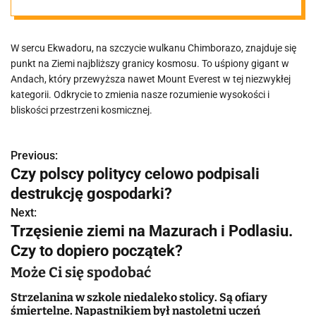
granicy
W sercu Ekwadoru, na szczycie wulkanu Chimborazo, znajduje się
kosmosu
punkt na Ziemi najbliższy granicy kosmosu. To uśpiony gigant w
Andach, który przewyższa nawet Mount Everest w tej niezwykłej
kategorii. Odkrycie to zmienia nasze rozumienie wysokości i
bliskości przestrzeni kosmicznej.
Previous:
N
Czy polscy politycy celowo podpisali
a
destrukcję gospodarki?
w
Next:
Trzęsienie ziemi na Mazurach i Podlasiu.
i
Czy to dopiero początek?
g
Może Ci się spodobać
a
Strzelanina w szkole niedaleko stolicy. Są ofiary
śmiertelne. Napastnikiem był nastoletni uczeń