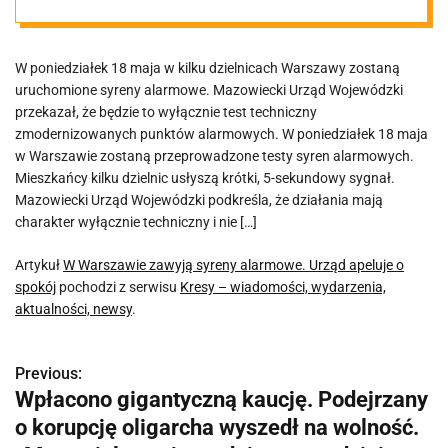
spokój
W poniedziałek 18 maja w kilku dzielnicach Warszawy zostaną
uruchomione syreny alarmowe. Mazowiecki Urząd Wojewódzki
przekazał, że będzie to wyłącznie test techniczny
zmodernizowanych punktów alarmowych. W poniedziałek 18 maja
w Warszawie zostaną przeprowadzone testy syren alarmowych.
Mieszkańcy kilku dzielnic usłyszą krótki, 5-sekundowy sygnał.
Mazowiecki Urząd Wojewódzki podkreśla, że działania mają
charakter wyłącznie techniczny i nie […]
Artykuł
W Warszawie zawyją syreny alarmowe. Urząd apeluje o
spokój
pochodzi z serwisu
Kresy – wiadomości, wydarzenia,
aktualności, newsy
.
Previous:
N
Wpłacono gigantyczną kaucję. Podejrzany
a
o korupcję oligarcha wyszedł na wolność.