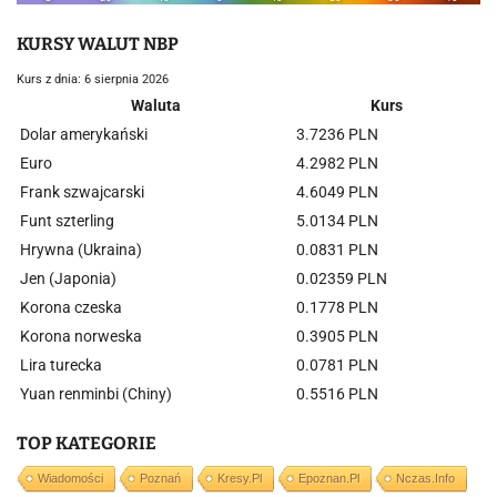
KURSY WALUT NBP
Kurs z dnia: 6 sierpnia 2026
Waluta
Kurs
Dolar amerykański
3.7236 PLN
Euro
4.2982 PLN
Frank szwajcarski
4.6049 PLN
Funt szterling
5.0134 PLN
Hrywna (Ukraina)
0.0831 PLN
Jen (Japonia)
0.02359 PLN
Korona czeska
0.1778 PLN
Korona norweska
0.3905 PLN
Lira turecka
0.0781 PLN
Yuan renminbi (Chiny)
0.5516 PLN
TOP KATEGORIE
Wiadomości
Poznań
Kresy.pl
Epoznan.pl
Nczas.info