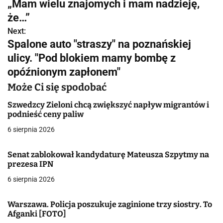
w
„Mam wielu znajomych i mam nadzieję,
że…”
i
Next:
g
Spalone auto "straszy" na poznańskiej
ulicy. "Pod blokiem mamy bombę z
a
opóźnionym zapłonem"
c
Może Ci się spodobać
j
Szwedzcy Zieloni chcą zwiększyć napływ migrantów i
podnieść ceny paliw
a
6 sierpnia 2026
w
p
Senat zablokował kandydaturę Mateusza Szpytmy na
prezesa IPN
i
6 sierpnia 2026
s
Warszawa. Policja poszukuje zaginione trzy siostry. To
u
Afganki [FOTO]