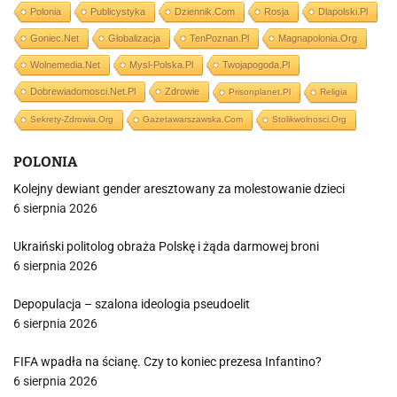
Polonia
Publicystyka
Dziennik.com
Rosja
Dlapolski.pl
Goniec.net
Globalizacja
TenPoznan.pl
Magnapolonia.org
Wolnemedia.net
Mysl-Polska.pl
Twojapogoda.pl
Dobrewiadomosci.net.pl
Zdrowie
Prisonplanet.pl
Religia
Sekrety-Zdrowia.org
Gazetawarszawska.com
Stolikwolnosci.org
POLONIA
Kolejny dewiant gender aresztowany za molestowanie dzieci
6 sierpnia 2026
Ukraiński politolog obraża Polskę i żąda darmowej broni
6 sierpnia 2026
Depopulacja – szalona ideologia pseudoelit
6 sierpnia 2026
FIFA wpadła na ścianę. Czy to koniec prezesa Infantino?
6 sierpnia 2026