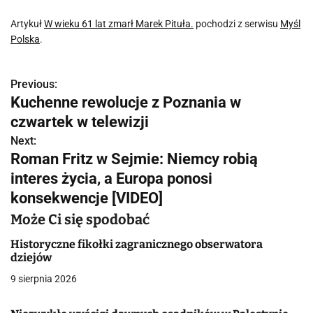
Artykuł
W wieku 61 lat zmarł Marek Pituła.
pochodzi z serwisu
Myśl
Polska
.
Previous:
N
Kuchenne rewolucje z Poznania w
a
czwartek w telewizji
w
Next:
Roman Fritz w Sejmie: Niemcy robią
i
interes życia, a Europa ponosi
g
konsekwencje [VIDEO]
a
Może Ci się spodobać
c
Historyczne fikołki zagranicznego obserwatora
dziejów
j
9 sierpnia 2026
a