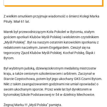
Z wielkim smutkiem przyjmuje wiadomość o śmierci Kolegi Marka
Pituły. Miał 61 lat.
Marek był przewodniczącym Koła Pokoleń w Bytomiu, stałym
gościem spotkań Klubów Myśli Polskiej i wieloletnim czytelnikiem
„Myśli Polskiej”. Był na naszym ostatnim katowickim spotkaniu z
redaktorem naczelnym Janem Engelgardem. Cieszył się na
tegoroczny Zjazd Klubów Myśli Polskiej. Kochał Polskę, Śląsk i
Bytom.
Był wybitnym judoką, dziewięciokrotnym medalistą mistrzostw
kraju, a także cenionym szkoleniowcem i arbitrem. Zaczynał w
Starcie Częstochowa, potem był jego ukochany GKS Czarni Bytom.
Nikt z takim zaangażowaniem godzinami nie umiał opowiadać o
swoim ukochanym sporcie. Przez wiele lat był dyrektorem w
bytomskiej Szkole Podstawowej nr 54 w dzielnicy Miechowice.
Żegnaj Marku !!! „Myśl Polska” pamięta.