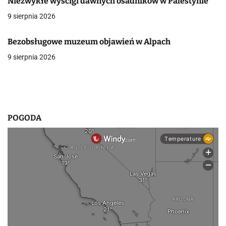
Niezwykłe wyścigi dawnych osadników w Palestynie
w
9 sierpnia 2026
p
Bezobsługowe muzeum objawień w Alpach
i
9 sierpnia 2026
s
u
POGODA