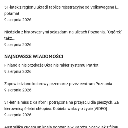
51-latek z regionu ukradł tablice rejestracyjne od Volkswagena i…
połamał
9 sierpnia 2026
Niedziela z historycznymi pojazdami na ulicach Poznania. "Ogórek"
takż…
9 sierpnia 2026
NAJNOWSZE WIADOMOŚCI
Finlandia nie przekaże Ukrainie rakier systemu Patriot
9 sierpnia 2026
Zapowiedziano kolorowy przemarsz przez centrum Poznania
9 sierpnia 2026
31-letnia miss z Kalifornii potrącona na przejściu dla pieszych. Za
kierownicą 6-letni chłopiec. Kobieta walczy o życie [VIDEO]
9 sierpnia 2026
Australijka cudem uniknęła porwania w Paryżu. Sceny jak z filmu