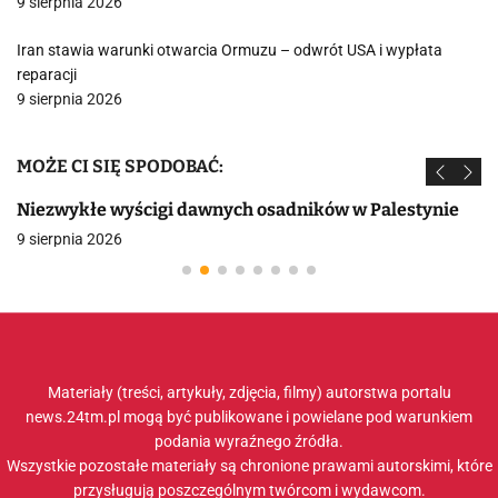
9 sierpnia 2026
Iran stawia warunki otwarcia Ormuzu – odwrót USA i wypłata
reparacji
9 sierpnia 2026
MOŻE CI SIĘ SPODOBAĆ:
Niezwykłe wyścigi dawnych osadników w Palestynie
9 sierpnia 2026
Materiały (treści, artykuły, zdjęcia, filmy) autorstwa portalu
news.24tm.pl mogą być publikowane i powielane pod warunkiem
podania wyraźnego źródła.
Wszystkie pozostałe materiały są chronione prawami autorskimi, które
przysługują poszczególnym twórcom i wydawcom.