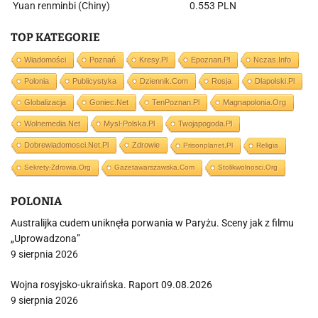
Yuan renminbi (Chiny)
0.553 PLN
TOP KATEGORIE
Wiadomości
Poznań
Kresy.pl
Epoznan.pl
Nczas.info
Polonia
Publicystyka
Dziennik.com
Rosja
Dlapolski.pl
Globalizacja
Goniec.net
TenPoznan.pl
Magnapolonia.org
Wolnemedia.net
Mysl-Polska.pl
Twojapogoda.pl
Dobrewiadomosci.net.pl
Zdrowie
Prisonplanet.pl
Religia
Sekrety-Zdrowia.org
Gazetawarszawska.com
Stolikwolnosci.org
POLONIA
Australijka cudem uniknęła porwania w Paryżu. Sceny jak z filmu
„Uprowadzona”
9 sierpnia 2026
Wojna rosyjsko-ukraińska. Raport 09.08.2026
9 sierpnia 2026