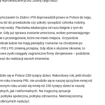
y wprowadzane przez Ziobrę i jego ludzi.
 tymczasem to Ziobro i PiS doprowadzili prawo w Polsce do tego,
a iść do przedszkola czy szkoły i posądzić członka rodziny,
nej osoby. Placówka edukacyjna od razu biegnie z tym do
nie. Gdy już sprawa zostanie umorzona, wobec pomawiającego
o przestępstwie, które nie miało miejsca. Oczywiście
nak ludzie nie mają pieniędzy i nerwów na chodzenie po
PiS z PO zmienią przepisy. Gdy idzie o służenie Ukrainie, to
ardowe zyski osiągały zagraniczne firmy zbrojeniowe – podobnie.
ać do realizacji swoich interesów.
ło się w Polsce 238 tysięcy dzieci. Rekordowy rok, jeśli chodzi
ym roku trwania PRL nie urodziło się w naszej ojczyźnie mniej niż
ecnym roku urodzi się mniej niż 230 tysięcy dzieci w naszej
lnych, jak i nieformalnych. Na tragiczną sytuacje
olityka społeczna, polityka zdrowotna. Niemniej istotną
do olbrzymich nadużyć.