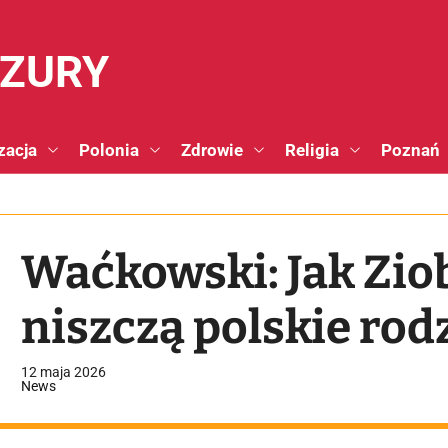
NZURY
zacja
Polonia
Zdrowie
Religia
Poznań
Waćkowski: Jak Zio
niszczą polskie rod
12 maja 2026
News