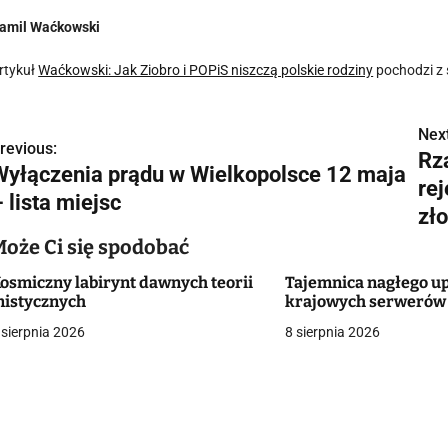
amil Waćkowski
rtykuł
Waćkowski: Jak Ziobro i POPiS niszczą polskie rodziny
pochodzi z
Next
N
revious:
Rz
Wyłączenia prądu w Wielkopolsce 12 maja
a
re
 lista miejsc
w
zł
Może Ci się spodobać
osmiczny labirynt dawnych teorii
Tajemnica nagłego u
g
istycznych
krajowych serwerów
a
 sierpnia 2026
8 sierpnia 2026
c
a