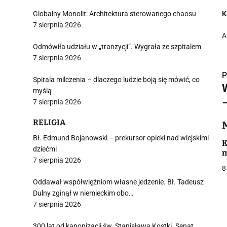
Globalny Monolit: Architektura sterowanego chaosu
K
7 sierpnia 2026
A
Odmówiła udziału w „tranzycji”. Wygrała ze szpitalem
7 sierpnia 2026
P
Spirala milczenia – dlaczego ludzie boją się mówić, co
myślą
–
7 sierpnia 2026
RELIGIA
i
Bł. Edmund Bojanowski – prekursor opieki nad wiejskimi
K
dziećmi
m
7 sierpnia 2026
8
Oddawał współwięźniom własne jedzenie. Bł. Tadeusz
Dulny zginął w niemieckim obo…
j
7 sierpnia 2026
300 lat od kanonizacji św. Stanisława Kostki. Senat