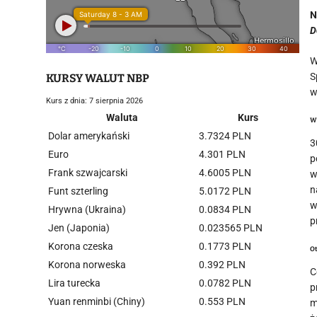
N
D
W
S
KURSY WALUT NBP
w
Kurs z dnia: 7 sierpnia 2026
Waluta
Kurs
W
Dolar amerykański
3.7324 PLN
3
Euro
4.301 PLN
p
Frank szwajcarski
4.6005 PLN
w
n
Funt szterling
5.0172 PLN
w
Hrywna (Ukraina)
0.0834 PLN
p
Jen (Japonia)
0.023565 PLN
Korona czeska
0.1773 PLN
Ot
Korona norweska
0.392 PLN
C
Lira turecka
0.0782 PLN
p
Yuan renminbi (Chiny)
0.553 PLN
m