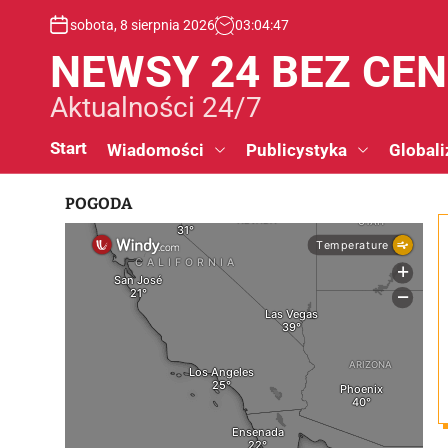
S
sobota, 8 sierpnia 2026
03
:
04
:
48
k
i
NEWSY 24 BEZ CE
p
t
Aktualności 24/7
o
c
Start
Wiadomości
Publicystyka
Globali
o
n
POGODA
t
e
n
t