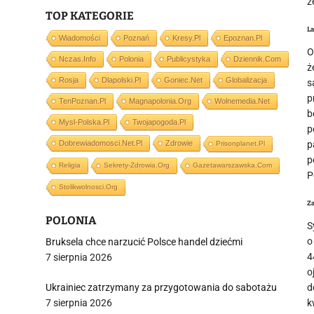
ż
TOP KATEGORIE
L
Wiadomości
Poznań
Kresy.pl
Epoznan.pl
O
Nczas.info
Polonia
Publicystyka
Dziennik.com
ż
Rosja
Dlapolski.pl
Goniec.net
Globalizacja
s
p
TenPoznan.pl
Magnapolonia.org
Wolnemedia.net
b
Mysl-Polska.pl
Twojapogoda.pl
p
Dobrewiadomosci.net.pl
Zdrowie
p
Prisonplanet.pl
p
Religia
Sekrety-Zdrowia.org
Gazetawarszawska.com
P
Stolikwolnosci.org
Z
POLONIA
S
o
Bruksela chce narzucić Polsce handel dziećmi
4
7 sierpnia 2026
o
Ukrainiec zatrzymany za przygotowania do sabotażu
d
7 sierpnia 2026
k