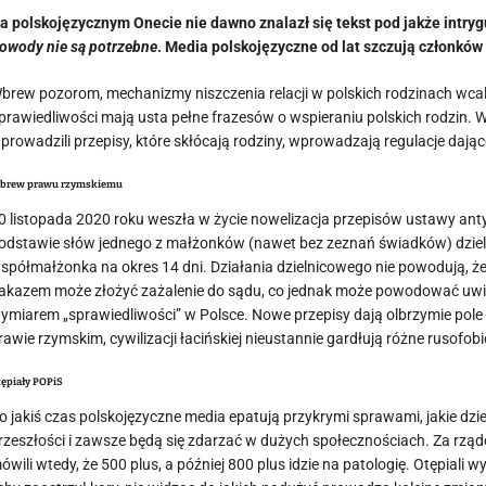
a polskojęzycznym Onecie nie dawno znalazł się tekst pod jakże intry
owody nie są potrzebne
. Media polskojęzyczne od lat szczują członków
brew pozorom, mechanizmy niszczenia relacji w polskich rodzinach wcale 
prawiedliwości mają usta pełne frazesów o wspieraniu polskich rodzin. W 
prowadzili przepisy, które skłócają rodziny, wprowadzają regulacje dają
brew prawu rzymskiemu
0 listopada 2020 roku weszła w życie nowelizacja przepisów ustawy a
odstawie słów jednego z małżonków (nawet bez zeznań świadków) dzie
spółmałżonka na okres 14 dni. Działania dzielnicowego nie powodują, ż
akazem może złożyć zażalenie do sądu, co jednak może powodować uwikła
ymiarem „sprawiedliwości” w Polsce. Nowe przepisy dają olbrzymie pole 
rawie rzymskim, cywilizacji łacińskiej nieustannie gardłują różne rusofob
ępiały POPiS
o jakiś czas polskojęzyczne media epatują przykrymi sprawami, jakie dzie
rzeszłości i zawsze będą się zdarzać w dużych społecznościach. Za rządó
ówili wtedy, że 500 plus, a później 800 plus idzie na patologię. Otępiali 