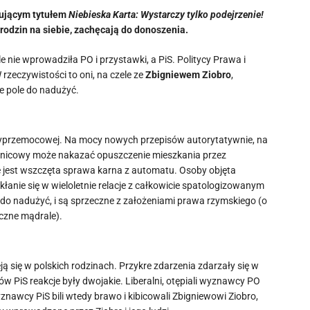
gującym tytułem
Niebieska Karta: Wystarczy tylko podejrzenie!
 rodzin na siebie, zachęcają do donoszenia.
nie wprowadziła PO i przystawki, a PiS. Politycy Prawa i
rzeczywistości to oni, na czele ze
Zbigniewem Ziobro
,
ce pole do nadużyć.
ntyprzemocowej. Na mocy nowych przepisów autorytatywnie, na
lnicowy może nakazać opuszczenie mieszkania przez
e jest wszczęta sprawa karna z automatu. Osoby objęta
nie się w wieloletnie relacje z całkowicie spatologizowanym
do nadużyć, i są sprzeczne z założeniami prawa rzymskiego (o
iczne mądrale).
ją się w polskich rodzinach. Przykre zdarzenia zdarzały się w
w PiS reakcje były dwojakie. Liberalni, otępiali wyznawcy PO
wyznawcy PiS bili wtedy brawo i kibicowali Zbigniewowi Ziobro,