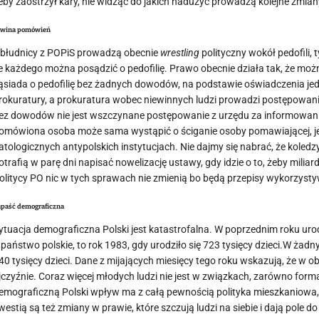
eby zaostrzył kary, nie widząc do jakich nadużyć prowadzą kolejne zmian
awina pomówień
błudnicy z POPiS prowadzą obecnie
wrestling
polityczny wokół pedofili,
e każdego można posądzić o pedofilię. Prawo obecnie działa tak, że możn
ąsiada o pedofilię bez żadnych dowodów, na podstawie oświadczenia jed
rokuratury, a prokuratura wobec niewinnych ludzi prowadzi postępowa
ez dowodów nie jest wszczynane postępowanie z urzędu za informowanie 
omówiona osoba może sama wystąpić o ściganie osoby pomawiającej, jed
atologicznych antypolskich instytucjach. Nie dajmy się nabrać, że koledzy 
otrafią w parę dni napisać nowelizację ustawy, gdy idzie o to, żeby mili
olitycy PO nic w tych sprawach nie zmienią bo będą przepisy wykorzystyw
apaść demograficzna
ytuacja demograficzna Polski jest katastrofalna. W poprzednim roku urodzi
 państwo polskie, to rok 1983, gdy urodziło się 723 tysięcy dzieci.W żadn
40 tysięcy dzieci. Dane z mijających miesięcy tego roku wskazują, że w ob
jczyźnie. Coraz więcej młodych ludzi nie jest w związkach, zarówno forma
emograficzną Polski wpływ ma z całą pewnością polityka mieszkaniowa, p
westią są też zmiany w prawie, które szczują ludzi na siebie i dają pole 