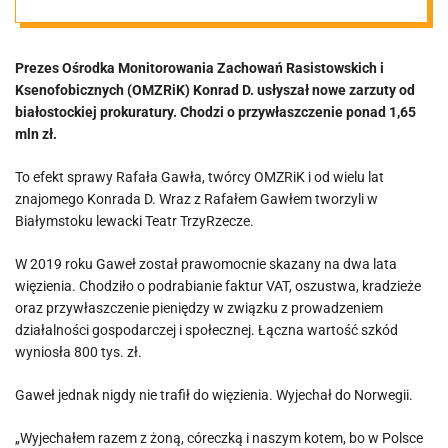
dla prezesa
Prezes Ośrodka Monitorowania Zachowań Rasistowskich i
OMZRiK
Ksenofobicznych (OMZRiK) Konrad D. usłyszał nowe zarzuty od
białostockiej prokuratury. Chodzi o przywłaszczenie ponad 1,65
Konrada D.
mln zł.
To efekt sprawy Rafała Gawła, twórcy OMZRiK i od wielu lat
znajomego Konrada D. Wraz z Rafałem Gawłem tworzyli w
Białymstoku lewacki Teatr TrzyRzecze.
W 2019 roku Gaweł został prawomocnie skazany na dwa lata
więzienia. Chodziło o podrabianie faktur VAT, oszustwa, kradzieże
oraz przywłaszczenie pieniędzy w związku z prowadzeniem
działalności gospodarczej i społecznej. Łączna wartość szkód
wyniosła 800 tys. zł.
Gaweł jednak nigdy nie trafił do więzienia. Wyjechał do Norwegii.
„Wyjechałem razem z żoną, córeczką i naszym kotem, bo w Polsce