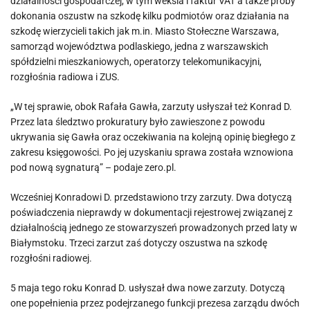
działalności gospodarczej, w tym weksla i faktur VAT a także próby
dokonania oszustw na szkodę kilku podmiotów oraz działania na
szkodę wierzycieli takich jak m.in. Miasto Stołeczne Warszawa,
samorząd województwa podlaskiego, jedna z warszawskich
spółdzielni mieszkaniowych, operatorzy telekomunikacyjni,
rozgłośnia radiowa i ZUS.
„W tej sprawie, obok Rafała Gawła, zarzuty usłyszał też Konrad D.
Przez lata śledztwo prokuratury było zawieszone z powodu
ukrywania się Gawła oraz oczekiwania na kolejną opinię biegłego z
zakresu księgowości. Po jej uzyskaniu sprawa została wznowiona
pod nową sygnaturą” – podaje zero.pl.
Wcześniej Konradowi D. przedstawiono trzy zarzuty. Dwa dotyczą
poświadczenia nieprawdy w dokumentacji rejestrowej związanej z
działalnością jednego ze stowarzyszeń prowadzonych przed laty w
Białymstoku. Trzeci zarzut zaś dotyczy oszustwa na szkodę
rozgłośni radiowej.
5 maja tego roku Konrad D. usłyszał dwa nowe zarzuty. Dotyczą
one popełnienia przez podejrzanego funkcji prezesa zarządu dwóch