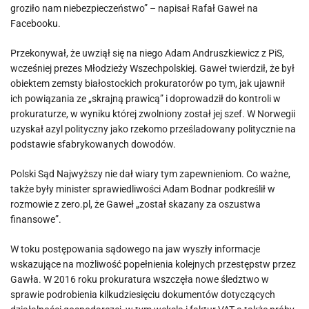
groziło nam niebezpieczeństwo” – napisał Rafał Gaweł na
Facebooku.
Przekonywał, że uwziął się na niego Adam Andruszkiewicz z PiS,
wcześniej prezes Młodzieży Wszechpolskiej. Gaweł twierdził, że był
obiektem zemsty białostockich prokuratorów po tym, jak ujawnił
ich powiązania ze „skrajną prawicą” i doprowadził do kontroli w
prokuraturze, w wyniku której zwolniony został jej szef. W Norwegii
uzyskał azyl polityczny jako rzekomo prześladowany politycznie na
podstawie sfabrykowanych dowodów.
Polski Sąd Najwyższy nie dał wiary tym zapewnieniom. Co ważne,
także były minister sprawiedliwości Adam Bodnar podkreślił w
rozmowie z zero.pl, że Gaweł „został skazany za oszustwa
finansowe”.
W toku postępowania sądowego na jaw wyszły informacje
wskazujące na możliwość popełnienia kolejnych przestępstw przez
Gawła. W 2016 roku prokuratura wszczęła nowe śledztwo w
sprawie podrobienia kilkudziesięciu dokumentów dotyczących