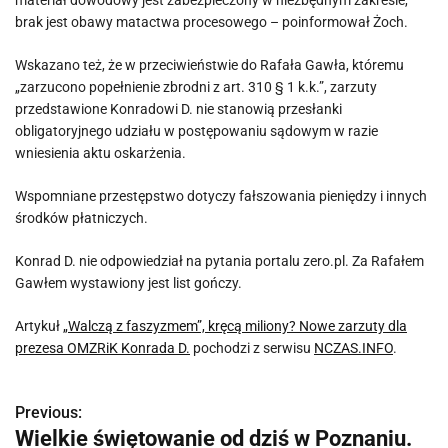
materiał dowodowy jest zabezpieczony w niezbędnym zakresie,
brak jest obawy matactwa procesowego – poinformował Żoch.
Wskazano też, że w przeciwieństwie do Rafała Gawła, któremu
„zarzucono popełnienie zbrodni z art. 310 § 1 k.k.”, zarzuty
przedstawione Konradowi D. nie stanowią przesłanki
obligatoryjnego udziału w postępowaniu sądowym w razie
wniesienia aktu oskarżenia.
Wspomniane przestępstwo dotyczy fałszowania pieniędzy i innych
środków płatniczych.
Konrad D. nie odpowiedział na pytania portalu zero.pl. Za Rafałem
Gawłem wystawiony jest list gończy.
Artykuł
„Walczą z faszyzmem”, kręcą miliony? Nowe zarzuty dla
prezesa OMZRiK Konrada D.
pochodzi z serwisu
NCZAS.INFO
.
Previous:
N
Wielkie świętowanie od dziś w Poznaniu.