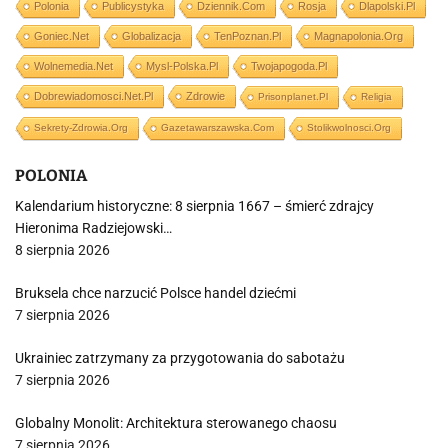
Polonia
Publicystyka
Dziennik.com
Rosja
Dlapolski.pl
Goniec.net
Globalizacja
TenPoznan.pl
Magnapolonia.org
Wolnemedia.net
Mysl-Polska.pl
Twojapogoda.pl
Dobrewiadomosci.net.pl
Zdrowie
Prisonplanet.pl
Religia
Sekrety-Zdrowia.org
Gazetawarszawska.com
Stolikwolnosci.org
POLONIA
Kalendarium historyczne: 8 sierpnia 1667 – śmierć zdrajcy
Hieronima Radziejowski…
8 sierpnia 2026
Bruksela chce narzucić Polsce handel dziećmi
7 sierpnia 2026
Ukrainiec zatrzymany za przygotowania do sabotażu
7 sierpnia 2026
Globalny Monolit: Architektura sterowanego chaosu
7 sierpnia 2026