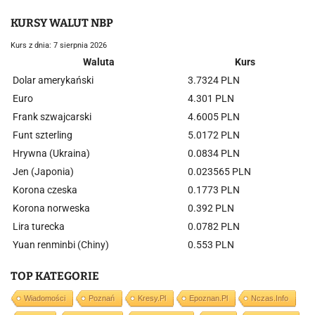
KURSY WALUT NBP
Kurs z dnia: 7 sierpnia 2026
Waluta
Kurs
Dolar amerykański
3.7324 PLN
Euro
4.301 PLN
Frank szwajcarski
4.6005 PLN
Funt szterling
5.0172 PLN
Hrywna (Ukraina)
0.0834 PLN
Jen (Japonia)
0.023565 PLN
Korona czeska
0.1773 PLN
Korona norweska
0.392 PLN
Lira turecka
0.0782 PLN
Yuan renminbi (Chiny)
0.553 PLN
TOP KATEGORIE
Wiadomości
Poznań
Kresy.pl
Epoznan.pl
Nczas.info