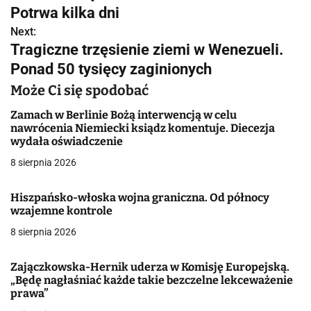
a
Potrwa kilka dni
w
Next:
Tragiczne trzęsienie ziemi w Wenezueli.
i
Ponad 50 tysięcy zaginionych
g
Może Ci się spodobać
a
Zamach w Berlinie Bożą interwencją w celu
nawrócenia Niemiecki ksiądz komentuje. Diecezja
c
wydała oświadczenie
j
8 sierpnia 2026
a
Hiszpańsko-włoska wojna graniczna. Od północy
wzajemne kontrole
w
8 sierpnia 2026
p
i
Zajączkowska-Hernik uderza w Komisję Europejską.
„Będę nagłaśniać każde takie bezczelne lekceważenie
s
prawa”