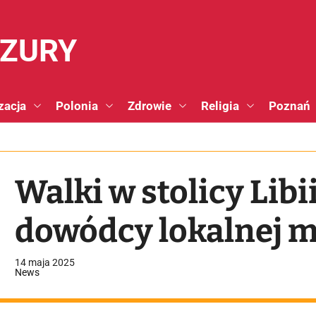
NZURY
zacja
Polonia
Zdrowie
Religia
Poznań
Walki w stolicy Libi
dowódcy lokalnej mi
14 maja 2025
News