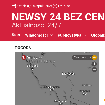
S
niedziela, 9 sierpnia 2026
12
:
16
:
56
k
i
NEWSY 24 BEZ CE
p
t
Aktualności 24/7
o
c
Start
Wiadomości
Publicystyka
Globali
o
n
POGODA
t
e
n
t