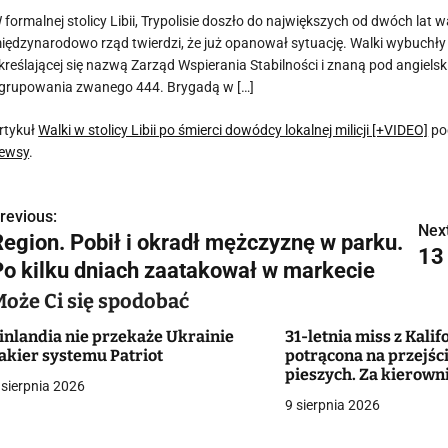
 formalnej stolicy Libii, Trypolisie doszło do największych od dwóch lat
iędzynarodowo rząd twierdzi, że już opanował sytuację. Walki wybuchł
kreślającej się nazwą Zarząd Wspierania Stabilności i znaną pod angielsk
grupowania zwanego 444. Brygadą w […]
rtykuł
Walki w stolicy Libii po śmierci dowódcy lokalnej milicji [+VIDEO]
po
ewsy
.
revious:
N
Next
Region. Pobił i okradł mężczyznę w parku.
13
a
Po kilku dniach zaatakował w markecie
w
Może Ci się spodobać
inlandia nie przekaże Ukrainie
31-letnia miss z Kalif
akier systemu Patriot
potrącona na przejści
g
pieszych. Za kierowni
 sierpnia 2026
chłopiec. Kobieta wal
9 sierpnia 2026
a
[VIDEO]