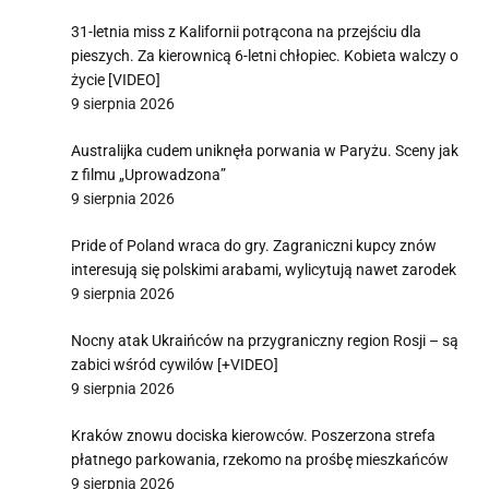
31-letnia miss z Kalifornii potrącona na przejściu dla
pieszych. Za kierownicą 6-letni chłopiec. Kobieta walczy o
życie [VIDEO]
9 sierpnia 2026
Australijka cudem uniknęła porwania w Paryżu. Sceny jak
z filmu „Uprowadzona”
9 sierpnia 2026
Pride of Poland wraca do gry. Zagraniczni kupcy znów
interesują się polskimi arabami, wylicytują nawet zarodek
9 sierpnia 2026
Nocny atak Ukraińców na przygraniczny region Rosji – są
zabici wśród cywilów [+VIDEO]
9 sierpnia 2026
Kraków znowu dociska kierowców. Poszerzona strefa
płatnego parkowania, rzekomo na prośbę mieszkańców
9 sierpnia 2026