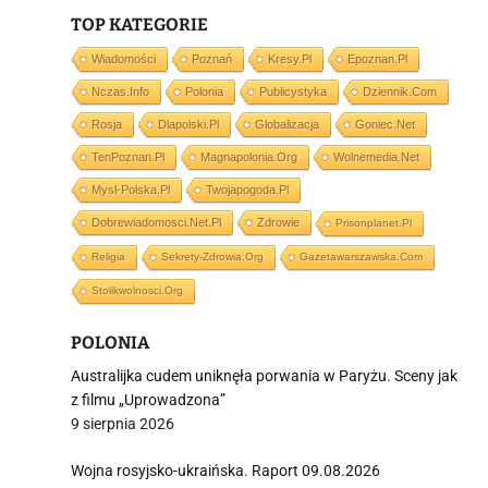
TOP KATEGORIE
j
Wiadomości
Poznań
Kresy.pl
Epoznan.pl
Nczas.info
Polonia
Publicystyka
Dziennik.com
Rosja
Dlapolski.pl
Globalizacja
Goniec.net
TenPoznan.pl
Magnapolonia.org
Wolnemedia.net
Mysl-Polska.pl
Twojapogoda.pl
i
Dobrewiadomosci.net.pl
Zdrowie
Prisonplanet.pl
Religia
Sekrety-Zdrowia.org
Gazetawarszawska.com
Stolikwolnosci.org
POLONIA
Australijka cudem uniknęła porwania w Paryżu. Sceny jak
z filmu „Uprowadzona”
9 sierpnia 2026
Wojna rosyjsko-ukraińska. Raport 09.08.2026