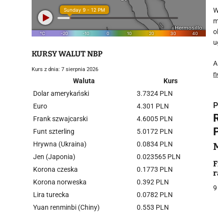
W
m
o
u
KURSY WALUT NBP
A
Kurs z dnia: 7 sierpnia 2026
n
Waluta
Kurs
Dolar amerykański
3.7324 PLN
P
Euro
4.301 PLN
Frank szwajcarski
4.6005 PLN
Funt szterling
5.0172 PLN
Hrywna (Ukraina)
0.0834 PLN
Jen (Japonia)
0.023565 PLN
i
F
Korona czeska
0.1773 PLN
r
Korona norweska
0.392 PLN
9
Lira turecka
0.0782 PLN
Yuan renminbi (Chiny)
0.553 PLN