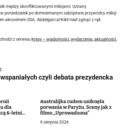
 walk między skonfliktowanymi milicjami. Uznany
y w poniedziałek po domniemanym zabójstwie przywódcy milicji
im akronimem SSA. Abdelgani al-Kikli miał zginąć z rąk
chodzi z serwisu
Kresy – wiadomości, wydarzenia, aktualności,
:
 wspaniałych czyli debata prezydencka
ornii
Australijka cudem uniknęła
u dla
porwania w Paryżu. Sceny jak z
cą 6-letni
filmu „Uprowadzona”
czy o życie
9 sierpnia 2026