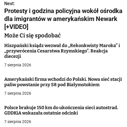
Next:
i
Protesty i godzina policyjna wokół ośrodka
g
dla imigrantów w amerykańskim Newark
[+VIDEO]
a
Może Ci się spodobać
c
Hiszpański ksiądz wezwał do „Rekonkwisty Maroka” i
j
„przywrócenia Cesarstwa Rzymskiego”. Reakcja
diecezji
a
7 sierpnia 2026
w
Amerykański firma wchodzi do Polski. Nowa sieć stacji
p
paliw powstanie przy S8 pod Białymstokiem
i
7 sierpnia 2026
s
Polsce brakuje 150 km do ukończenia sieci autostrad.
u
GDDKiA wskazała ostatnie odcinki
7 sierpnia 2026