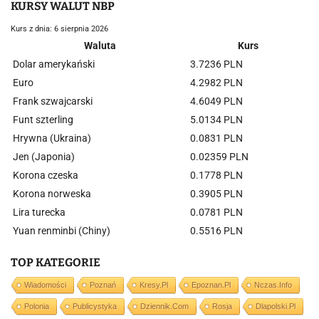
KURSY WALUT NBP
Kurs z dnia: 6 sierpnia 2026
Waluta
Kurs
Dolar amerykański
3.7236 PLN
Euro
4.2982 PLN
Frank szwajcarski
4.6049 PLN
Funt szterling
5.0134 PLN
Hrywna (Ukraina)
0.0831 PLN
Jen (Japonia)
0.02359 PLN
Korona czeska
0.1778 PLN
Korona norweska
0.3905 PLN
Lira turecka
0.0781 PLN
Yuan renminbi (Chiny)
0.5516 PLN
TOP KATEGORIE
Wiadomości
Poznań
Kresy.pl
Epoznan.pl
Nczas.info
Polonia
Publicystyka
Dziennik.com
Rosja
Dlapolski.pl