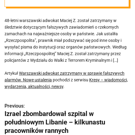
fałszywych
48-letni warszawski adwokat Maciej Z. został zatrzymany w
alarmów. Nowe
śledztwie dotyczącym fałszywych zawiadomień o rzekomych
zamachach na najważniejsze osoby w państwie. Jak ustaliła
ustalenia
„Rzeczpospolita”, prawnik miał podszywać się pod inne osoby i
wysyłać pisma do instytucji oraz organów państwowych. Według
informacji „Rzeczpospolitej” Maciej Z. został zatrzymany przez
policjantów z Wydziału do Walki z Terrorem Kryminalnym i […]
Artykuł
Warszawski adwokat zatrzymany w sprawie fałszywych
alarmów. Nowe ustalenia
pochodzi z serwisu
Kresy – wiadomości,
wydarzenia, aktualności, newsy
.
Previous:
N
Izrael zbombardował szpital w
a
południowym Libanie – kilkunastu
w
pracowników rannych