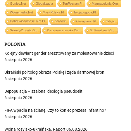
Goniec.net
Globalizacja
TenPoznan.pl
Magnapolonia.org
Wolnemedia.net
Mysl-Polska.pl
Twojapogoda.pl
Dobrewiadomosci.net.pl
Zdrowie
Prisonplanet.pl
Religia
Sekrety-Zdrowia.org
Gazetawarszawska.com
Stolikwolnosci.org
POLONIA
Kolejny dewiant gender aresztowany za molestowanie dzieci
6 sierpnia 2026
Ukraiński politolog obraża Polskę i żąda darmowej broni
6 sierpnia 2026
Depopulacja – szalona ideologia pseudoelit
6 sierpnia 2026
FIFA wpadła na ścianę. Czy to koniec prezesa Infantino?
6 sierpnia 2026
Wojna rosyjsko-ukraińska. Raport 06.08.2026