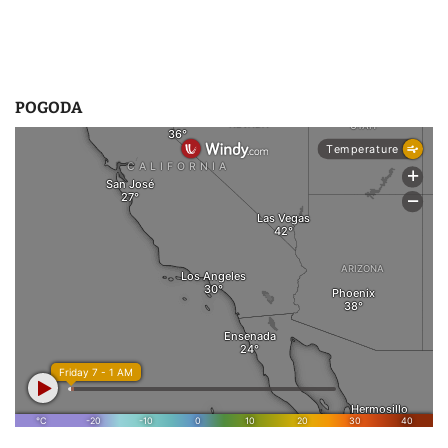
u
POGODA