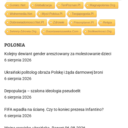
Goniec.net
Globalizacja
TenPoznan.pl
Magnapolonia.org
Wolnemedia.net
Mysl-Polska.pl
Twojapogoda.pl
Dobrewiadomosci.net.pl
Zdrowie
Prisonplanet.pl
Religia
Sekrety-Zdrowia.org
Gazetawarszawska.com
Stolikwolnosci.org
POLONIA
Kolejny dewiant gender aresztowany za molestowanie dzieci
6 sierpnia 2026
Ukraiński politolog obraża Polskę i żąda darmowej broni
6 sierpnia 2026
Depopulacja – szalona ideologia pseudoelit
6 sierpnia 2026
FIFA wpadła na ścianę. Czy to koniec prezesa Infantino?
6 sierpnia 2026