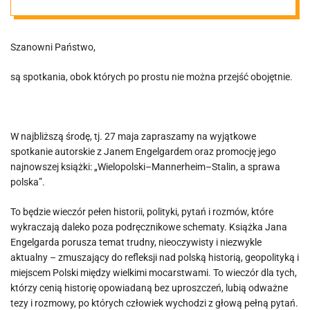
Szanowni Państwo,
są spotkania, obok których po prostu nie można przejść obojętnie.
W najbliższą środę, tj. 27 maja zapraszamy na wyjątkowe
spotkanie autorskie z Janem Engelgardem oraz promocję jego
najnowszej książki: „Wielopolski–Mannerheim–Stalin, a sprawa
polska”.
To będzie wieczór pełen historii, polityki, pytań i rozmów, które
wykraczają daleko poza podręcznikowe schematy. Książka Jana
Engelgarda porusza temat trudny, nieoczywisty i niezwykle
aktualny – zmuszający do refleksji nad polską historią, geopolityką i
miejscem Polski między wielkimi mocarstwami. To wieczór dla tych,
którzy cenią historię opowiadaną bez uproszczeń, lubią odważne
tezy i rozmowy, po których człowiek wychodzi z głową pełną pytań.