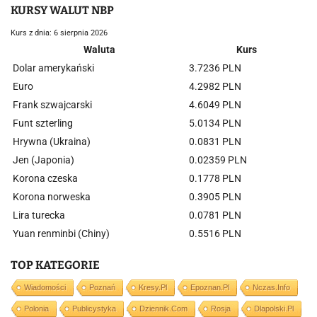
KURSY WALUT NBP
Kurs z dnia: 6 sierpnia 2026
Waluta
Kurs
Dolar amerykański
3.7236 PLN
Euro
4.2982 PLN
Frank szwajcarski
4.6049 PLN
Funt szterling
5.0134 PLN
Hrywna (Ukraina)
0.0831 PLN
Jen (Japonia)
0.02359 PLN
Korona czeska
0.1778 PLN
Korona norweska
0.3905 PLN
Lira turecka
0.0781 PLN
Yuan renminbi (Chiny)
0.5516 PLN
TOP KATEGORIE
Wiadomości
Poznań
Kresy.pl
Epoznan.pl
Nczas.info
Polonia
Publicystyka
Dziennik.com
Rosja
Dlapolski.pl