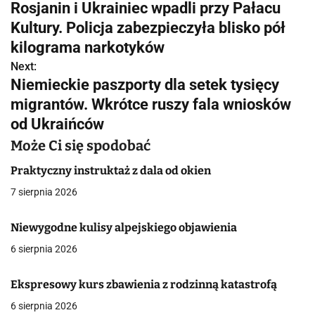
Rosjanin i Ukrainiec wpadli przy Pałacu
a
Kultury. Policja zabezpieczyła blisko pół
w
kilograma narkotyków
Next:
i
Niemieckie paszporty dla setek tysięcy
g
migrantów. Wkrótce ruszy fala wniosków
od Ukraińców
a
Może Ci się spodobać
c
Praktyczny instruktaż z dala od okien
j
7 sierpnia 2026
a
Niewygodne kulisy alpejskiego objawienia
w
6 sierpnia 2026
p
i
Ekspresowy kurs zbawienia z rodzinną katastrofą
6 sierpnia 2026
s