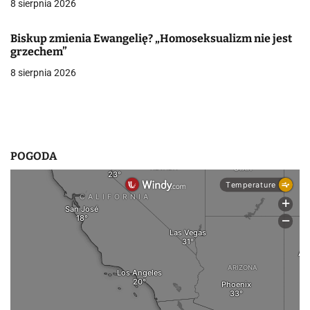
8 sierpnia 2026
p
i
Biskup zmienia Ewangelię? „Homoseksualizm nie jest
grzechem”
s
8 sierpnia 2026
u
POGODA