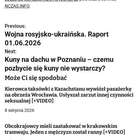
NCZAS.INFO
.
Previous:
N
Wojna rosyjsko-ukraińska. Raport
a
01.06.2026
w
Next:
Kuny na dachu w Poznaniu – czemu
i
pozbycie się kuny nie wystarczy?
g
Może Ci się spodobać
a
Kierowca taksówki z Kazachstanu wywiózł pasażerkę
na obrzeża Wrocławia. Usłyszał zarzut innej czynności
c
seksualnej [+VIDEO]
j
8 sierpnia 2026
a
Obcokrajowcy mieli zaatakować w krakowskim
tramwaju. Jeden z mężczyzn został ranny [+VIDEO]
w