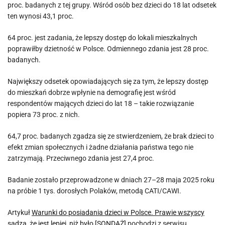
proc. badanych z tej grupy. Wśród osób bez dzieci do 18 lat odsetek
ten wynosi 43,1 proc.
64 proc. jest zadania, że lepszy dostęp do lokali mieszkalnych
poprawiłby dzietność w Polsce. Odmiennego zdania jest 28 proc.
badanych.
Największy odsetek opowiadających się za tym, że lepszy dostęp
do mieszkań dobrze wpłynie na demografię jest wśród
respondentów mających dzieci do lat 18 – takie rozwiązanie
popiera 73 proc. z nich.
64,7 proc. badanych zgadza się ze stwierdzeniem, że brak dzieci to
efekt zmian społecznych i żadne działania państwa tego nie
zatrzymają. Przeciwnego zdania jest 27,4 proc.
Badanie zostało przeprowadzone w dniach 27–28 maja 2025 roku
na próbie 1 tys. dorosłych Polaków, metodą CATI/CAWI.
Artykuł
Warunki do posiadania dzieci w Polsce. Prawie wszyscy
sądzą, że jest lepiej, niż było [SONDAŻ]
pochodzi z serwisu