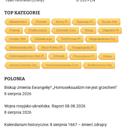
Yuan renminbi (Chiny)
0.553 PLN
TOP KATEGORIE
Wiadomości
Poznań
Kresy.pl
Epoznan.pl
Nczas.info
Polonia
Publicystyka
Dziennik.com
Rosja
Dlapolski.pl
Goniec.net
Globalizacja
TenPoznan.pl
Magnapolonia.org
Wolnemedia.net
Mysl-Polska.pl
Twojapogoda.pl
Dobrewiadomosci.net.pl
Zdrowie
Prisonplanet.pl
Religia
Sekrety-Zdrowia.org
Gazetawarszawska.com
Stolikwolnosci.org
POLONIA
Biskup zmienia Ewangelię? „Homoseksualizm nie jest grzechem”
8 sierpnia 2026
Wojna rosyjsko-ukraińska. Raport 08.08.2026
8 sierpnia 2026
Kalendarium historyczne: 8 sierpnia 1667 – śmierć zdrajcy