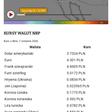
KURSY WALUT NBP
Kurs z dnia: 7 sierpnia 2026
Waluta
Kurs
Dolar amerykański
3.7324 PLN
Euro
4.301 PLN
Frank szwajcarski
4.6005 PLN
Funt szterling
5.0172 PLN
Hrywna (Ukraina)
0.0834 PLN
Jen (Japonia)
0.023565 PLN
Korona czeska
0.1773 PLN
Korona norweska
0.392 PLN
Lira turecka
0.0782 PLN