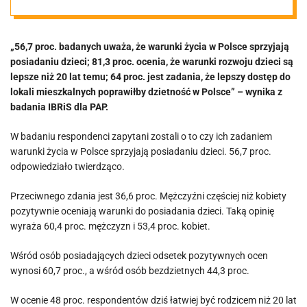
sądzą, że jest
„56,7 proc. badanych uważa, że warunki życia w Polsce sprzyjają
lepiej, niż było
posiadaniu dzieci; 81,3 proc. ocenia, że warunki rozwoju dzieci są
lepsze niż 20 lat temu; 64 proc. jest zadania, że lepszy dostęp do
[SONDAŻ]
lokali mieszkalnych poprawiłby dzietność w Polsce” – wynika z
badania IBRiS dla PAP.
W badaniu respondenci zapytani zostali o to czy ich zadaniem
warunki życia w Polsce sprzyjają posiadaniu dzieci. 56,7 proc.
odpowiedziało twierdząco.
Przeciwnego zdania jest 36,6 proc. Mężczyźni częściej niż kobiety
pozytywnie oceniają warunki do posiadania dzieci. Taką opinię
wyraża 60,4 proc. mężczyzn i 53,4 proc. kobiet.
Wśród osób posiadających dzieci odsetek pozytywnych ocen
wynosi 60,7 proc., a wśród osób bezdzietnych 44,3 proc.
W ocenie 48 proc. respondentów dziś łatwiej być rodzicem niż 20 lat