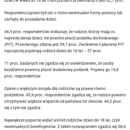
dzieci w wieku do 18 lat o korzyściach przekonanych jest 62,7 proc.
Respondenci pytani byli też o różne ewentualne formy pomocy lub
zachęty do posiadania dzieci.
46,5 proc. respondentów wskazuje, że rodzice, którzy mają co
najmniej dwoje dzieci, nie powinni płacić podatku dochodowego
(PIT). Przeciwnego zdania jest 39,7 proc. Zwolnienie z płacenia PIT
najczęściej popierają rodzice dzieci do 18 lat – 57 proc.
71 proc. badanych nie zgadza się ze stwierdzeniem, że osoby
bezdzietne powinny płacić dodatkowy podatek. Popiera go 19,6
proc. respondentów.
Opinie o większym socjalu dla rodziców są prawie równo
podzielone. 45,9 proc. respondentów zgadza się, że rodzice powinni
otrzymywać większe wsparcie od państwa niż obecnie. 44,2 proc.
się z tym nie zgadza.
Największe poparcie widać wśród rodziców dzieci do 18 lat, czyli
ewentualnych beneficjentów. Z takim rozwiązaniem zgadza się 58,9