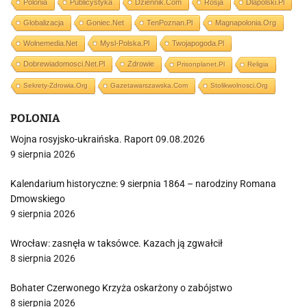
Polonia
Publicystyka
Dziennik.com
Rosja
Dlapolski.pl
Globalizacja
Goniec.net
TenPoznan.pl
Magnapolonia.org
Wolnemedia.net
Mysl-Polska.pl
Twojapogoda.pl
Dobrewiadomosci.net.pl
Zdrowie
Prisonplanet.pl
Religia
Sekrety-Zdrowia.org
Gazetawarszawska.com
Stolikwolnosci.org
POLONIA
Wojna rosyjsko-ukraińska. Raport 09.08.2026
9 sierpnia 2026
Kalendarium historyczne: 9 sierpnia 1864 – narodziny Romana
Dmowskiego
9 sierpnia 2026
Wrocław: zasnęła w taksówce. Kazach ją zgwałcił
8 sierpnia 2026
Bohater Czerwonego Krzyża oskarżony o zabójstwo
8 sierpnia 2026