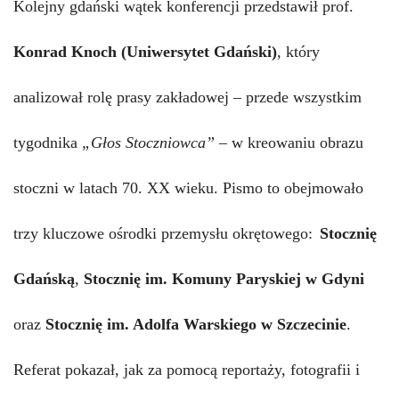
Kolejny gdański wątek konferencji przedstawił
prof.
Konrad Knoch
(
Uniwersyt
et
Gdański
)
, który
analizował rolę prasy zakładowej – przede wszystkim
tygodnika
„Głos Stoczniowca”
– w kreowaniu obrazu
stoczni w latach 70. XX wieku. Pismo to obejmowało
trzy kluczowe ośrodki przemysłu okrętowego:
Stocznię
Gdańską
,
Stocznię im. Komuny Paryskiej w Gdyni
oraz
Stocznię im. Adolfa Warskiego w Szczecinie
.
Referat pokazał, jak za pomocą reportaży, fotografii i