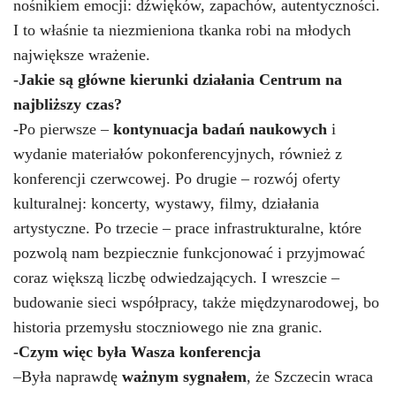
nośnikiem emocji: dźwięków, zapachów, autentyczności.
I to właśnie ta niezmieniona tkanka robi na młodych
największe wrażenie.
-Jakie są główne kierunki działania Centrum na
najbliższy czas?
-Po pierwsze –
kontynuacja badań naukowych
i
wydanie materiałów pokonferencyjnych, również z
konferencji czerwcowej. Po drugie – rozwój oferty
kulturalnej: koncerty, wystawy, filmy, działania
artystyczne. Po trzecie – prace infrastrukturalne, które
pozwolą nam bezpiecznie funkcjonować i przyjmować
coraz większą liczbę odwiedzających. I wreszcie –
budowanie sieci współpracy, także międzynarodowej, bo
historia przemysłu stoczniowego nie zna granic.
-Czy
m więc była Wasza konferencja
–
B
yła
naprawdę
ważnym sygnałem
, że Szczecin wraca