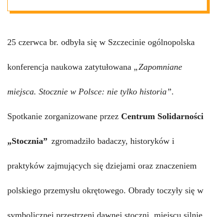
społeczną;
Szczecińska
25 czerwca
br.
odbyła się w Szczecinie ogólnopolska
konferencja o
konferencja naukowa zatytułowana
„Zapomniane
polskich
miejsca. Stocznie w Polsce: nie tylko historia”
.
stoczniach
Spotkanie zorganizowane przez
Centrum Solidarności
„Stocznia”
zgromadziło badaczy, historyków i
praktyków zajmujących się dziejami oraz znaczeniem
polskiego przemysłu okrętowego. Obrady toczyły się w
symbolicznej przestrzeni dawnej stoczni, miejscu silnie