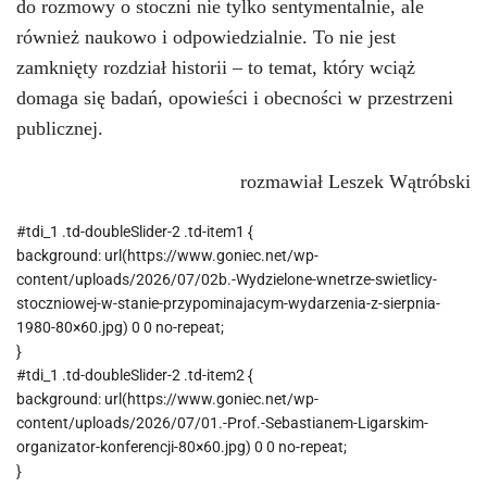
do rozmowy o stoczni nie tylko sentymentalnie, ale
również naukowo i odpowiedzialnie. To nie jest
zamknięty rozdział historii – to temat, który wciąż
domaga się badań, opowieści i obecności w przestrzeni
publicznej.
rozmawiał Leszek Wątróbski
#tdi_1 .td-doubleSlider-2 .td-item1 {
background: url(https://www.goniec.net/wp-
content/uploads/2026/07/02b.-Wydzielone-wnetrze-swietlicy-
stoczniowej-w-stanie-przypominajacym-wydarzenia-z-sierpnia-
1980-80×60.jpg) 0 0 no-repeat;
}
#tdi_1 .td-doubleSlider-2 .td-item2 {
background: url(https://www.goniec.net/wp-
content/uploads/2026/07/01.-Prof.-Sebastianem-Ligarskim-
organizator-konferencji-80×60.jpg) 0 0 no-repeat;
}