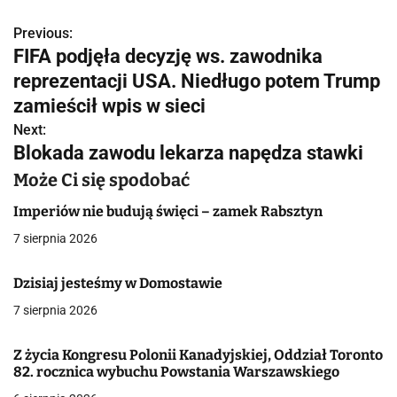
Previous:
N
FIFA podjęła decyzję ws. zawodnika
a
reprezentacji USA. Niedługo potem Trump
w
zamieścił wpis w sieci
Next:
i
Blokada zawodu lekarza napędza stawki
g
Może Ci się spodobać
a
Imperiów nie budują święci – zamek Rabsztyn
c
7 sierpnia 2026
j
Dzisiaj jesteśmy w Domostawie
a
7 sierpnia 2026
w
Z życia Kongresu Polonii Kanadyjskiej, Oddział Toronto
p
82. rocznica wybuchu Powstania Warszawskiego