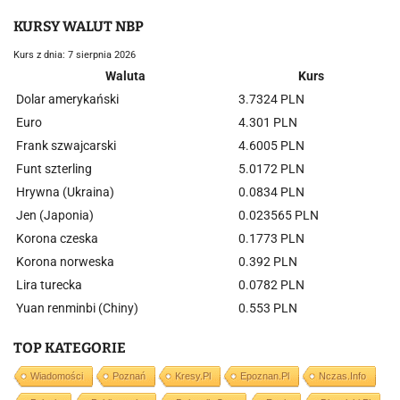
KURSY WALUT NBP
Kurs z dnia: 7 sierpnia 2026
Waluta
Kurs
Dolar amerykański
3.7324 PLN
Euro
4.301 PLN
Frank szwajcarski
4.6005 PLN
Funt szterling
5.0172 PLN
Hrywna (Ukraina)
0.0834 PLN
Jen (Japonia)
0.023565 PLN
Korona czeska
0.1773 PLN
Korona norweska
0.392 PLN
Lira turecka
0.0782 PLN
Yuan renminbi (Chiny)
0.553 PLN
TOP KATEGORIE
Wiadomości
Poznań
Kresy.pl
Epoznan.pl
Nczas.info