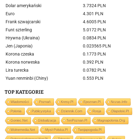
Dolar amerykański
3.7324 PLN
Euro
4.301 PLN
Frank szwajcarski
4.6005 PLN
Funt szterling
5.0172 PLN
Hrywna (Ukraina)
0.0834 PLN
Jen (Japonia)
0.023565 PLN
Korona czeska
0.1773 PLN
Korona norweska
0.392 PLN
Lira turecka
0.0782 PLN
Yuan renminbi (Chiny)
0.553 PLN
TOP KATEGORIE
Wiadomości
Poznań
Kresy.pl
Epoznan.pl
Nczas.info
Polonia
Publicystyka
Dziennik.com
Rosja
Dlapolski.pl
Goniec.net
Globalizacja
TenPoznan.pl
Magnapolonia.org
Wolnemedia.net
Mysl-Polska.pl
Twojapogoda.pl