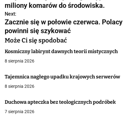
a
miliony komarów do środowiska.
w
Next:
Zacznie się w połowie czerwca. Polacy
i
powinni się szykować
g
Może Ci się spodobać
a
Kosmiczny labirynt dawnych teorii mistycznych
c
8 sierpnia 2026
j
Tajemnica nagłego upadku krajowych serwerów
a
8 sierpnia 2026
w
Duchowa apteczka bez teologicznych podróbek
p
7 sierpnia 2026
i
s