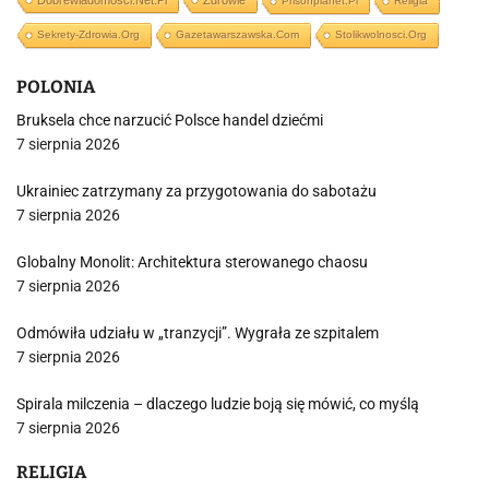
Dobrewiadomosci.net.pl
Zdrowie
Prisonplanet.pl
Religia
Sekrety-Zdrowia.org
Gazetawarszawska.com
Stolikwolnosci.org
POLONIA
Bruksela chce narzucić Polsce handel dziećmi
7 sierpnia 2026
Ukrainiec zatrzymany za przygotowania do sabotażu
7 sierpnia 2026
Globalny Monolit: Architektura sterowanego chaosu
7 sierpnia 2026
Odmówiła udziału w „tranzycji”. Wygrała ze szpitalem
7 sierpnia 2026
Spirala milczenia – dlaczego ludzie boją się mówić, co myślą
7 sierpnia 2026
RELIGIA