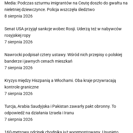
Media: Podczas szturmu imigrantów na Ceutę doszło do gwałtu na
nieletniej dziewczynce. Policja wszczęła śledztwo
8 sierpnia 2026
Senat USA przyjął sankcje wobec Rosji. Uderzą też w nabywców
rosyjskiej ropy
7 sierpnia 2026
Nawrocki podpisał cztery ustawy. Wśród nich przepisy o polskiej
banderze i jawnych cenach mieszkań
7 sierpnia 2026
Kryzys między Hiszpanią a Włochami. Oba kraje przywracają
kontrole graniczne
7 sierpnia 2026
Turcja, Arabia Saudyjska i Pakistan zawarły pakt obronny. To
odpowiedź na działania Izraela i Iranu
7 sierpnia 2026
160-metrowy odcinek chodnika już wyremontowany. Usunięto