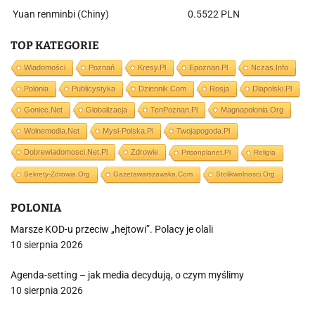
Yuan renminbi (Chiny)
0.5522 PLN
TOP KATEGORIE
Wiadomości
Poznań
Kresy.pl
Epoznan.pl
Nczas.info
Polonia
Publicystyka
Dziennik.com
Rosja
Dlapolski.pl
Goniec.net
Globalizacja
TenPoznan.pl
Magnapolonia.org
Wolnemedia.net
Mysl-Polska.pl
Twojapogoda.pl
Dobrewiadomosci.net.pl
Zdrowie
Prisonplanet.pl
Religia
Sekrety-Zdrowia.org
Gazetawarszawska.com
Stolikwolnosci.org
POLONIA
Marsze KOD-u przeciw „hejtowi”. Polacy je olali
10 sierpnia 2026
Agenda-setting – jak media decydują, o czym myślimy
10 sierpnia 2026