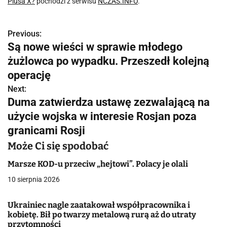
Piusa X?
pochodzi z serwisu
NCZAS.INFO
.
Previous:
N
Są nowe wieści w sprawie młodego
a
żużlowca po wypadku. Przeszedł kolejną
w
operację
Next:
i
Duma zatwierdza ustawę zezwalającą na
g
użycie wojska w interesie Rosjan poza
granicami Rosji
a
Może Ci się spodobać
c
Marsze KOD-u przeciw „hejtowi”. Polacy je olali
j
10 sierpnia 2026
a
Ukrainiec nagle zaatakował współpracownika i
w
kobietę. Bił po twarzy metalową rurą aż do utraty
przytomności