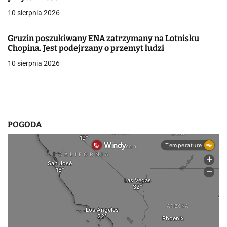
p
10 sierpnia 2026
i
s
Gruzin poszukiwany ENA zatrzymany na Lotnisku
Chopina. Jest podejrzany o przemyt ludzi
u
10 sierpnia 2026
POGODA