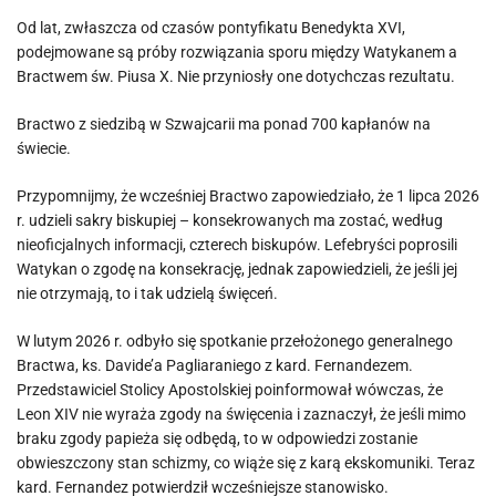
Od lat, zwłaszcza od czasów pontyfikatu Benedykta XVI,
podejmowane są próby rozwiązania sporu między Watykanem a
Bractwem św. Piusa X. Nie przyniosły one dotychczas rezultatu.
Bractwo z siedzibą w Szwajcarii ma ponad 700 kapłanów na
świecie.
Przypomnijmy, że wcześniej Bractwo zapowiedziało, że 1 lipca 2026
r. udzieli sakry biskupiej – konsekrowanych ma zostać, według
nieoficjalnych informacji, czterech biskupów. Lefebryści poprosili
Watykan o zgodę na konsekrację, jednak zapowiedzieli, że jeśli jej
nie otrzymają, to i tak udzielą święceń.
W lutym 2026 r. odbyło się spotkanie przełożonego generalnego
Bractwa, ks. Davide’a Pagliaraniego z kard. Fernandezem.
Przedstawiciel Stolicy Apostolskiej poinformował wówczas, że
Leon XIV nie wyraża zgody na święcenia i zaznaczył, że jeśli mimo
braku zgody papieża się odbędą, to w odpowiedzi zostanie
obwieszczony stan schizmy, co wiąże się z karą ekskomuniki. Teraz
kard. Fernandez potwierdził wcześniejsze stanowisko.