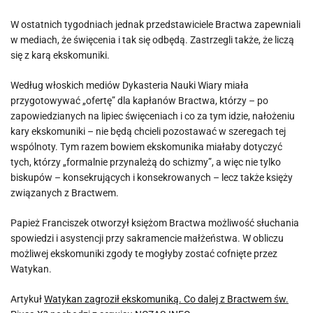
W ostatnich tygodniach jednak przedstawiciele Bractwa zapewniali
w mediach, że święcenia i tak się odbędą. Zastrzegli także, że liczą
się z karą ekskomuniki.
Według włoskich mediów Dykasteria Nauki Wiary miała
przygotowywać „ofertę” dla kapłanów Bractwa, którzy – po
zapowiedzianych na lipiec święceniach i co za tym idzie, nałożeniu
kary ekskomuniki – nie będą chcieli pozostawać w szeregach tej
wspólnoty. Tym razem bowiem ekskomunika miałaby dotyczyć
tych, którzy „formalnie przynależą do schizmy”, a więc nie tylko
biskupów – konsekrujących i konsekrowanych – lecz także księży
związanych z Bractwem.
Papież Franciszek otworzył księżom Bractwa możliwość słuchania
spowiedzi i asystencji przy sakramencie małżeństwa. W obliczu
możliwej ekskomuniki zgody te mogłyby zostać cofnięte przez
Watykan.
Artykuł
Watykan zagroził ekskomuniką. Co dalej z Bractwem św.