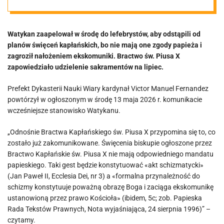
Bractwem św.
Watykan zaapelował w środę do lefebrystów, aby odstąpili od
Piusa X?
planów święceń kapłańskich, bo nie mają one zgody papieża i
zagroził nałożeniem ekskomuniki. Bractwo św. Piusa X
zapowiedziało udzielenie sakramentów na lipiec.
Prefekt Dykasterii Nauki Wiary kardynał Victor Manuel Fernandez
powtórzył w ogłoszonym w środę 13 maja 2026 r. komunikacie
wcześniejsze stanowisko Watykanu.
„Odnośnie Bractwa Kapłańskiego św. Piusa X przypomina się to, co
zostało już zakomunikowane. Święcenia biskupie ogłoszone przez
Bractwo Kapłańskie św. Piusa X nie mają odpowiedniego mandatu
papieskiego. Taki gest będzie konstytuować «akt schizmatycki»
(Jan Paweł II, Ecclesia Dei, nr 3) a «formalna przynależność do
schizmy konstytuuje poważną obrazę Boga i zaciąga ekskomunikę
ustanowioną przez prawo Kościoła» (ibidem, 5c; zob. Papieska
Rada Tekstów Prawnych, Nota wyjaśniająca, 24 sierpnia 1996)” –
czytamy.