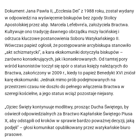
Dokument Jana Pawła II, „Ecclesia Dei” z 1988 roku, został wydany
w odpowiedzi na wyświęcenie biskupów bez zgody Stolicy
Apostolskiej przez abp. Marcela Lefebvre’a, założyciela Bractwa.
Kultywuje ono tradycję dawnego obrządku mszy łacińskiej i
odrzuca kluczowe postanowienia Soboru Watykańskiego II.
Wówczas papież ogłosił, że postępowanie arcybiskupa stanowiło
„akt schizmatycki”, a kara ekskomuniki dotyczyła biskupów –
zarówno konsekrujących, jak i konsekrowanych. Od tamtej pory
wśród kanonistów toczył się spór o status księży należących do
Bractwa, zakończony w 2009 r., kiedy to papież Benedykt XVI zniósł
karę ekskomuniki. Jednak mimo prób podejmowanych na
przestrzeni czasu nie doszło do pełnego włączenia Bractwa w
szeregi kościelne, a jego status wciąż pozostaje niejasny.
„Ojciec Święty kontynuuje modlitwy, prosząc Ducha Świętego, by
oświecił odpowiedzialnych za Bractwo Kapłańskie Świętego Piusa
X, aby odstąpili od kroków w sprawie bardzo poważnej decyzji, jaką
podjęli” – głosi komunikat opublikowany przez watykańskie biuro
prasowe.