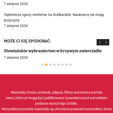
7 sierpnia 2026
Tajemnicze zgony reniferów na Svalbardzie. Naukowcy nie znają
przyczyny
7 sierpnia 2026
MOŻE CI SIĘ SPODOBAĆ:
Słowiańskie wybraniectwo w krzywym zwierciadle
7 sierpnia 2026
Materiały (treści, artykuły, zdjęcia, filmy) autorstwa portalu
news.24tm.pl mogą być publikowane i powielane pod warunkiem
podania wyraźnego źródła.
Wszystkie pozostałe materiały są chronione prawami autorskimi, które