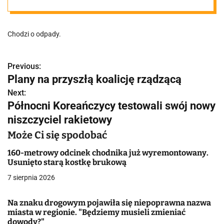
poznańskich
Chodzi o odpady.
nieruchomości.
Muszą podjąć
Previous:
N
Plany na przyszłą koalicję rządzącą
a
decyzję!
Next:
Północni Koreańczycy testowali swój nowy
w
niszczyciel rakietowy
i
Może Ci się spodobać
g
160-metrowy odcinek chodnika już wyremontowany.
a
Usunięto starą kostkę brukową
7 sierpnia 2026
c
j
Na znaku drogowym pojawiła się niepoprawna nazwa
miasta w regionie. "Będziemy musieli zmieniać
a
dowody?"