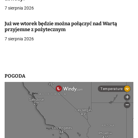
w
7 sierpnia 2026
p
Już we wtorek będzie można połączyć nad Wartą
przyjemne z pożytecznym
i
7 sierpnia 2026
s
u
POGODA