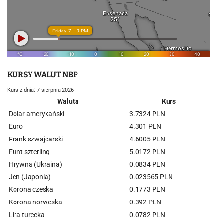
KURSY WALUT NBP
Kurs z dnia: 7 sierpnia 2026
Waluta
Kurs
Dolar amerykański
3.7324 PLN
Euro
4.301 PLN
Frank szwajcarski
4.6005 PLN
Funt szterling
5.0172 PLN
Hrywna (Ukraina)
0.0834 PLN
Jen (Japonia)
0.023565 PLN
Korona czeska
0.1773 PLN
Korona norweska
0.392 PLN
Lira turecka
0.0782 PLN