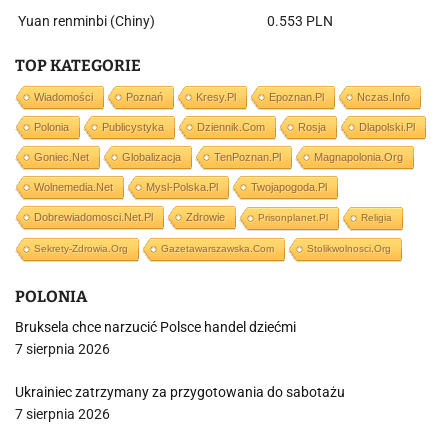
Yuan renminbi (Chiny)
0.553 PLN
TOP KATEGORIE
Wiadomości
Poznań
Kresy.pl
Epoznan.pl
Nczas.info
Polonia
Publicystyka
Dziennik.com
Rosja
Dlapolski.pl
Goniec.net
Globalizacja
TenPoznan.pl
Magnapolonia.org
Wolnemedia.net
Mysl-Polska.pl
Twojapogoda.pl
Dobrewiadomosci.net.pl
Zdrowie
Prisonplanet.pl
Religia
Sekrety-Zdrowia.org
Gazetawarszawska.com
Stolikwolnosci.org
POLONIA
Bruksela chce narzucić Polsce handel dziećmi
7 sierpnia 2026
Ukrainiec zatrzymany za przygotowania do sabotażu
7 sierpnia 2026