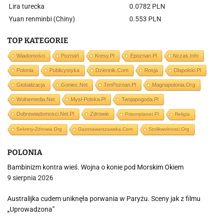
Lira turecka
0.0782 PLN
Yuan renminbi (Chiny)
0.553 PLN
TOP KATEGORIE
Wiadomości
Poznań
Kresy.pl
Epoznan.pl
Nczas.info
Polonia
Publicystyka
Dziennik.com
Rosja
Dlapolski.pl
Globalizacja
Goniec.net
TenPoznan.pl
Magnapolonia.org
Wolnemedia.net
Mysl-Polska.pl
Twojapogoda.pl
Dobrewiadomosci.net.pl
Zdrowie
Prisonplanet.pl
Religia
Sekrety-Zdrowia.org
Gazetawarszawska.com
Stolikwolnosci.org
POLONIA
Bambinizm kontra wieś. Wojna o konie pod Morskim Okiem
9 sierpnia 2026
Australijka cudem uniknęła porwania w Paryżu. Sceny jak z filmu
„Uprowadzona”