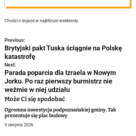
Chodzi o dojazd w najbliższe weekendy.
Previous:
N
Brytyjski pakt Tuska ściągnie na Polskę
a
katastrofę
w
Next:
Parada poparcia dla Izraela w Nowym
i
Jorku. Po raz pierwszy burmistrz nie
g
weźmie w niej udziału
a
Może Ci się spodobać
c
Ogromna inwestycja podpoznańskiej gminy. Tak
prezentuje się plac budowy
j
9 sierpnia 2026
a