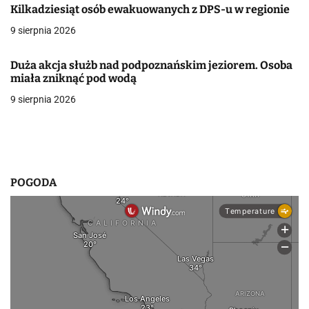
Kilkadziesiąt osób ewakuowanych z DPS-u w regionie
w
9 sierpnia 2026
p
Duża akcja służb nad podpoznańskim jeziorem. Osoba
i
miała zniknąć pod wodą
s
9 sierpnia 2026
u
POGODA