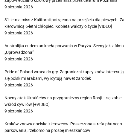
Zapowiedziano kolorowy przemarsz przez centrum Poznania
9 sierpnia 2026
31-letnia miss z Kalifornii potrącona na przejściu dla pieszych. Za
kierownicą 6-letni chłopiec. Kobieta walczy o życie [VIDEO]
9 sierpnia 2026
Australijka cudem uniknęła porwania w Paryżu. Sceny jak z filmu
„Uprowadzona”
9 sierpnia 2026
Pride of Poland wraca do gry. Zagraniczni kupcy znów interesują
się polskimi arabami, wylicytują nawet zarodek
9 sierpnia 2026
Nocny atak Ukraińców na przygraniczny region Rosji – są zabici
wśród cywilów [+VIDEO]
9 sierpnia 2026
Kraków znowu dociska kierowców. Poszerzona strefa płatnego
parkowania, rzekomo na prośbę mieszkańców