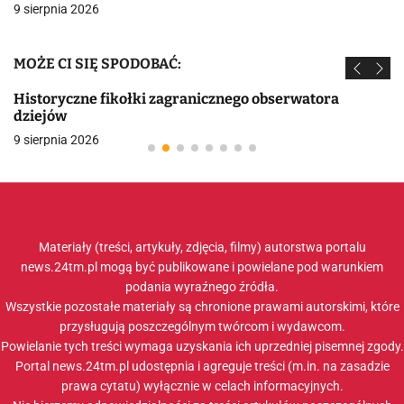
9 sierpnia 2026
MOŻE CI SIĘ SPODOBAĆ:
Historyczne fikołki zagranicznego obserwatora
dziejów
9 sierpnia 2026
Materiały (treści, artykuły, zdjęcia, filmy) autorstwa portalu
news.24tm.pl mogą być publikowane i powielane pod warunkiem
podania wyraźnego źródła.
Wszystkie pozostałe materiały są chronione prawami autorskimi, które
przysługują poszczególnym twórcom i wydawcom.
Powielanie tych treści wymaga uzyskania ich uprzedniej pisemnej zgody.
Portal news.24tm.pl udostępnia i agreguje treści (m.in. na zasadzie
prawa cytatu) wyłącznie w celach informacyjnych.