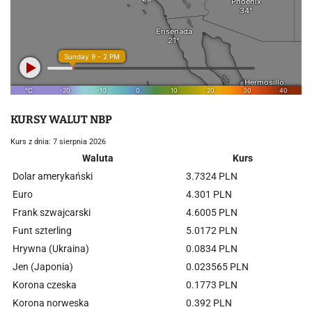
KURSY WALUT NBP
Kurs z dnia: 7 sierpnia 2026
Waluta
Kurs
Dolar amerykański
3.7324 PLN
Euro
4.301 PLN
Frank szwajcarski
4.6005 PLN
Funt szterling
5.0172 PLN
Hrywna (Ukraina)
0.0834 PLN
Jen (Japonia)
0.023565 PLN
Korona czeska
0.1773 PLN
Korona norweska
0.392 PLN