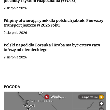
piechoty i system rozpoznania [+FOTO]
c
9 sierpnia 2026
j
Filipiny otwierają rynek dla polskich jabłek. Pierwszy
a
transport jeszcze w 2026 roku
w
9 sierpnia 2026
p
Polski napęd dla Borsuka i Kraba ma być cztery razy
i
tańszy od niemieckiego
9 sierpnia 2026
s
u
POGODA