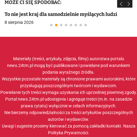
MOŻE CI SIĘ SPODOBAĆ:
To nie jest kraj dla samodzielnie myślących ludzi
8 sierpnia 2026
Materiały (treści, artykuły, zdjęcia, filmy) autorstwa portalu
news.24tm.pl mogą być publikowane i powielane pod warunkiem
podania wyraźnego źródła.
Wszystkie pozostałe materiały są chronione prawami autorskimi, które
przysługują poszczególnym twórcom i wydawcom.
Powielanie tych treści wymaga uzyskania ich uprzedniej pisemnej zgody.
Portal news.24tm.pl udostępnia i agreguje treści (m.in. na zasadzie
prawa cytatu) wyłącznie w celach informacyjnych.
Nie bierzemy odpowiedzialności za treści artykułów poszczególnych
autorów i wydawców.
Uwagi i sugestie prosimy kierować za pomocą zakładki
kontakt
. Nasza
Polityka Prywatności
.