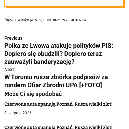
przebudowy
Duża inwestycja wciąż nie może wystartować.
palmiarni. Będą
zmiany w
Previous:
N
Polka ze Lwowa atakuje polityków PiS:
a
Dopiero się obudzili? Dopiero teraz
harmonogrami
w
zauważyli banderyzację?
e prac
Next:
i
W Toruniu rusza zbiórka podpisów za
g
rondem Ofiar Zbrodni UPA [+FOTO]
a
Może Ci się spodobać
c
Czerwone auta opanują Poznań. Rusza wielki zlot!
8 sierpnia 2026
j
a
Czerwone auta opanują Poznań. Rusza wielki zlot!