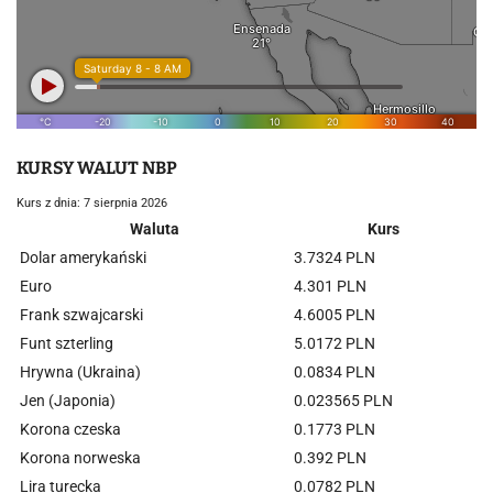
KURSY WALUT NBP
Kurs z dnia: 7 sierpnia 2026
Waluta
Kurs
Dolar amerykański
3.7324 PLN
Euro
4.301 PLN
Frank szwajcarski
4.6005 PLN
Funt szterling
5.0172 PLN
Hrywna (Ukraina)
0.0834 PLN
Jen (Japonia)
0.023565 PLN
Korona czeska
0.1773 PLN
Korona norweska
0.392 PLN
Lira turecka
0.0782 PLN