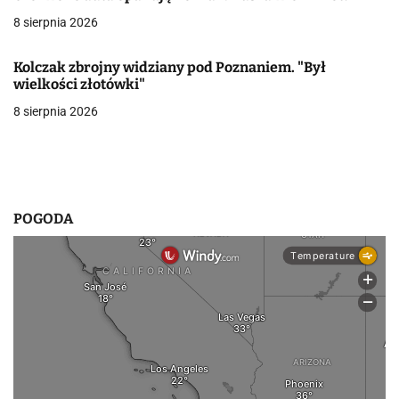
8 sierpnia 2026
w
p
Kolczak zbrojny widziany pod Poznaniem. "Był
wielkości złotówki"
i
8 sierpnia 2026
s
u
POGODA