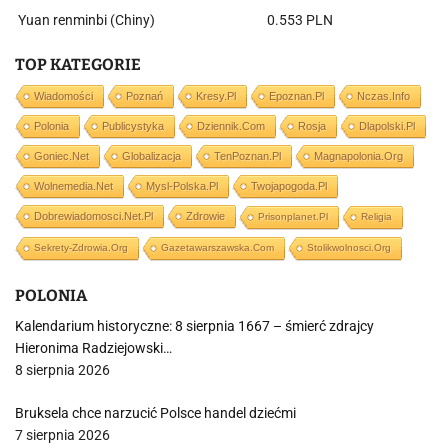
Yuan renminbi (Chiny)
0.553 PLN
TOP KATEGORIE
Wiadomości
Poznań
Kresy.pl
Epoznan.pl
Nczas.info
Polonia
Publicystyka
Dziennik.com
Rosja
Dlapolski.pl
Goniec.net
Globalizacja
TenPoznan.pl
Magnapolonia.org
Wolnemedia.net
Mysl-Polska.pl
Twojapogoda.pl
Dobrewiadomosci.net.pl
Zdrowie
Prisonplanet.pl
Religia
Sekrety-Zdrowia.org
Gazetawarszawska.com
Stolikwolnosci.org
POLONIA
Kalendarium historyczne: 8 sierpnia 1667 – śmierć zdrajcy
Hieronima Radziejowski…
8 sierpnia 2026
Bruksela chce narzucić Polsce handel dziećmi
7 sierpnia 2026