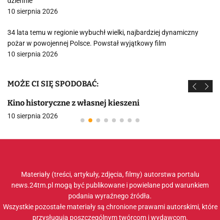
dziennie
10 sierpnia 2026
34 lata temu w regionie wybuchł wielki, najbardziej dynamiczny
pożar w powojennej Polsce. Powstał wyjątkowy film
10 sierpnia 2026
MOŻE CI SIĘ SPODOBAĆ:
Kino historyczne z własnej kieszeni
10 sierpnia 2026
Materiały (treści, artykuły, zdjęcia, filmy) autorstwa portalu
news.24tm.pl mogą być publikowane i powielane pod warunkiem
podania wyraźnego źródła.
Wszystkie pozostałe materiały są chronione prawami autorskimi, które
przysługują poszczególnym twórcom i wydawcom.