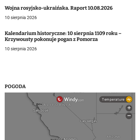
j
Wojna rosyjsko-ukraińska. Raport 10.08.2026
a
10 sierpnia 2026
w
Kalendarium historyczne: 10 sierpnia 1109 roku –
p
Krzywousty pokonuje pogan z Pomorza
10 sierpnia 2026
i
s
u
POGODA