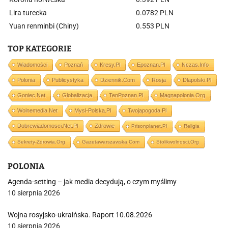
Lira turecka
0.0782 PLN
Yuan renminbi (Chiny)
0.553 PLN
TOP KATEGORIE
Wiadomości
Poznań
Kresy.pl
Epoznan.pl
Nczas.info
Polonia
Publicystyka
Dziennik.com
Rosja
Dlapolski.pl
Goniec.net
Globalizacja
TenPoznan.pl
Magnapolonia.org
Wolnemedia.net
Mysl-Polska.pl
Twojapogoda.pl
Dobrewiadomosci.net.pl
Zdrowie
Prisonplanet.pl
Religia
Sekrety-Zdrowia.org
Gazetawarszawska.com
Stolikwolnosci.org
POLONIA
Agenda-setting – jak media decydują, o czym myślimy
10 sierpnia 2026
Wojna rosyjsko-ukraińska. Raport 10.08.2026
10 sierpnia 2026