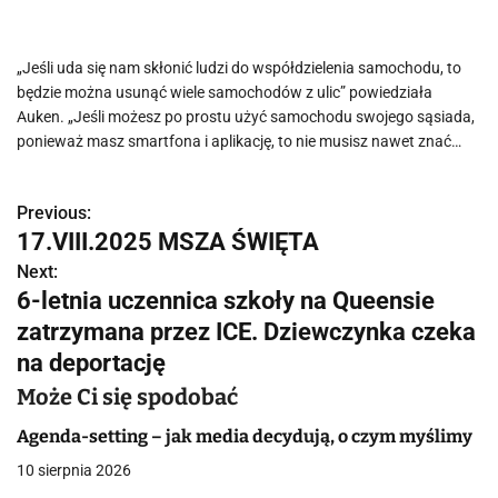
„Jeśli uda się nam skłonić ludzi do współdzielenia samochodu, to
będzie można usunąć wiele samochodów z ulic” powiedziała
Auken. „Jeśli możesz po prostu użyć samochodu swojego sąsiada,
ponieważ masz smartfona i aplikację, to nie musisz nawet znać…
Previous:
N
17.VIII.2025 MSZA ŚWIĘTA
a
Next:
6-letnia uczennica szkoły na Queensie
w
zatrzymana przez ICE. Dziewczynka czeka
i
na deportację
g
Może Ci się spodobać
a
Agenda-setting – jak media decydują, o czym myślimy
c
10 sierpnia 2026