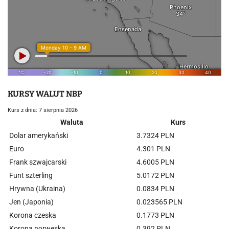
KURSY WALUT NBP
Kurs z dnia: 7 sierpnia 2026
Waluta
Kurs
Dolar amerykański
3.7324 PLN
Euro
4.301 PLN
Frank szwajcarski
4.6005 PLN
Funt szterling
5.0172 PLN
Hrywna (Ukraina)
0.0834 PLN
Jen (Japonia)
0.023565 PLN
Korona czeska
0.1773 PLN
Korona norweska
0.392 PLN