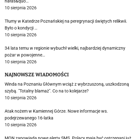
hałas&quo…
10 sierpnia 2026
Tłumy w Katedrze Poznańskiej na peregrynacji świętych relikwii.
Było o kondycji …
10 sierpnia 2026
34 lata temu w regionie wybuchł wielki, najbardziej dynamiczny
pożar w powojenne…
10 sierpnia 2026
NAJNOWSZE WIADOMOŚCI
Winda na Poznaniu Głównym wciąż z wybrzuszoną, uszkodzoną
szybą. "Totalny blamaż". Co na to kolejarze?
10 sierpnia 2026
Atak nożem w Kamiennej Górze. Nowe informacje ws.
podejrzewanego 16-latka
10 sierpnia 2026
MON zapowiada nowe alerty SMS. Polacy mają być ostrzegani już