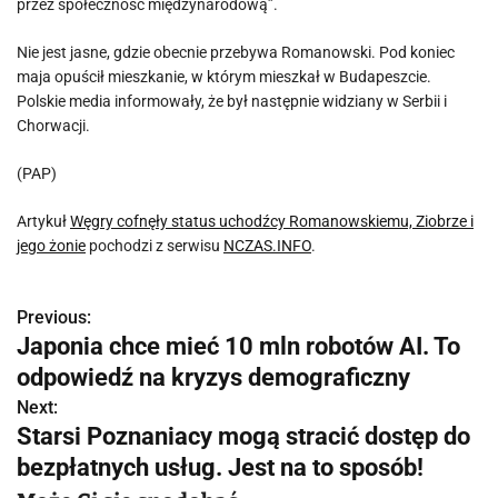
przez społeczność międzynarodową”.
Nie jest jasne, gdzie obecnie przebywa Romanowski. Pod koniec
maja opuścił mieszkanie, w którym mieszkał w Budapeszcie.
Polskie media informowały, że był następnie widziany w Serbii i
Chorwacji.
(PAP)
Artykuł
Węgry cofnęły status uchodźcy Romanowskiemu, Ziobrze i
jego żonie
pochodzi z serwisu
NCZAS.INFO
.
Previous:
N
Japonia chce mieć 10 mln robotów AI. To
a
odpowiedź na kryzys demograficzny
w
Next:
Starsi Poznaniacy mogą stracić dostęp do
i
bezpłatnych usług. Jest na to sposób!
g