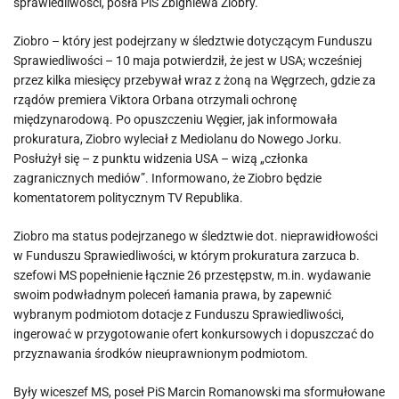
sprawiedliwości, posła PiS Zbigniewa Ziobry.
Ziobro – który jest podejrzany w śledztwie dotyczącym Funduszu
Sprawiedliwości – 10 maja potwierdził, że jest w USA; wcześniej
przez kilka miesięcy przebywał wraz z żoną na Węgrzech, gdzie za
rządów premiera Viktora Orbana otrzymali ochronę
międzynarodową. Po opuszczeniu Węgier, jak informowała
prokuratura, Ziobro wyleciał z Mediolanu do Nowego Jorku.
Posłużył się – z punktu widzenia USA – wizą „członka
zagranicznych mediów”. Informowano, że Ziobro będzie
komentatorem politycznym TV Republika.
Ziobro ma status podejrzanego w śledztwie dot. nieprawidłowości
w Funduszu Sprawiedliwości, w którym prokuratura zarzuca b.
szefowi MS popełnienie łącznie 26 przestępstw, m.in. wydawanie
swoim podwładnym poleceń łamania prawa, by zapewnić
wybranym podmiotom dotacje z Funduszu Sprawiedliwości,
ingerować w przygotowanie ofert konkursowych i dopuszczać do
przyznawania środków nieuprawnionym podmiotom.
Były wiceszef MS, poseł PiS Marcin Romanowski ma sformułowane