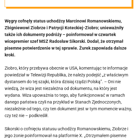
mu, Ziobrze i
Węgry cofnęły status uchodźcy Marcinowi Romanowskiemu,
jego żonie
Zbigniewowi Ziobrze i Patrycji Koteckiej-Ziobro; unieważniły
także ich dokumenty podróży – poinformował w czwartek
wicepremier szef MSZ Radosław Sikorski. Dodał, że otrzymał
pisemne potwierdzenie w tej sprawie. Żurek zapowiada dalsze
kroki.
Ziobro, który przebywa obecnie w USA, komentując te informacje
powiedział w Telewizji Republika, że należy podejść „z właściwym
dystansem do tej szajki, która dzisiaj rządzi Polską”. – Oni nie
wiedzą, że wiza jest niezależna od dokumentu, na który jest
wydana. Wiza upoważnia to tego, aby funkcjonować w ramach
danego państwa czyli na przykład w Stanach Zjednoczonych,
niezależnie od tego, czy ten dokument jest w tym momencie ważny,
czy też nie – podkreślił.
Sikorski o cofnięciu statusu uchodźcy Romanowskiemu, Ziobrze i
jego żonie poinformował na platformie X. „Otrzymałem pisemne