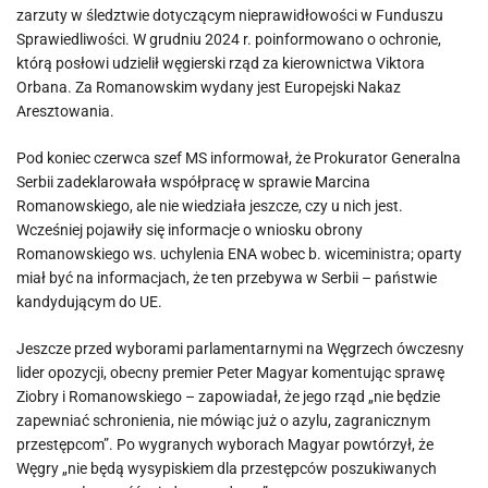
zarzuty w śledztwie dotyczącym nieprawidłowości w Funduszu
Sprawiedliwości. W grudniu 2024 r. poinformowano o ochronie,
którą posłowi udzielił węgierski rząd za kierownictwa Viktora
Orbana. Za Romanowskim wydany jest Europejski Nakaz
Aresztowania.
Pod koniec czerwca szef MS informował, że Prokurator Generalna
Serbii zadeklarowała współpracę w sprawie Marcina
Romanowskiego, ale nie wiedziała jeszcze, czy u nich jest.
Wcześniej pojawiły się informacje o wniosku obrony
Romanowskiego ws. uchylenia ENA wobec b. wiceministra; oparty
miał być na informacjach, że ten przebywa w Serbii – państwie
kandydującym do UE.
Jeszcze przed wyborami parlamentarnymi na Węgrzech ówczesny
lider opozycji, obecny premier Peter Magyar komentując sprawę
Ziobry i Romanowskiego – zapowiadał, że jego rząd „nie będzie
zapewniać schronienia, nie mówiąc już o azylu, zagranicznym
przestępcom”. Po wygranych wyborach Magyar powtórzył, że
Węgry „nie będą wysypiskiem dla przestępców poszukiwanych