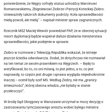
potwierdzenie, że Węgry cofnęły status uchodźcy Marcinowi
Romanowskiemu, Zbigniewowi Ziobrze i Patrycji Koteckiej-Ziobro.
Unieważniły także ich dokumenty podróży. Koła sprawiedliwości
mielą powoli, ale mielą” – napisał minister spraw zagranicznych.
Rzecznik MSZ Maciej Wewiór powiedział PAP, że w obecnej sytuacji
resort dyplomacji będzie wspierał dalsze działania ministerstwa
sprawiedliwości, jakie podejmie w sprawie.
Ziobro w rozmowie z Telewizją Republika wskazał, że istnieje
jeszcze ścieżka odwoławcza. Dodał, że dotychczas nie rozmawiał
na ten temat ze swoim prawnikiem na Węgrzech. – Będę to
weryfikował, bo to, co oni mówią, to jest jedno, a to, co jest
naprawdę, to często jest drugie i sprawa wygląda niejednokrotnie
inaczej – ocenił były szef MS. Według Ziobry, nie ma „granicy
śmieszności”, której obecna władza „nie byłaby w stanie
przekroczyć”.
W środę Sąd Okręgowy w Warszawie utrzymał w mocy decyzję o
zastosowaniu tymczasowego aresztu wobec byłego ministra