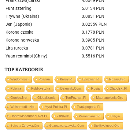
Frank szwajcarski
4.6049 PLN
Funt szterling
5.0134 PLN
Hrywna (Ukraina)
0.0831 PLN
Jen (Japonia)
0.02359 PLN
Korona czeska
0.1778 PLN
Korona norweska
0.3905 PLN
Lira turecka
0.0781 PLN
Yuan renminbi (Chiny)
0.5516 PLN
TOP KATEGORIE
Wiadomości
Poznań
Kresy.pl
Epoznan.pl
Nczas.info
Polonia
Publicystyka
Dziennik.com
Rosja
Dlapolski.pl
Goniec.net
Globalizacja
TenPoznan.pl
Magnapolonia.org
Wolnemedia.net
Mysl-Polska.pl
Twojapogoda.pl
Dobrewiadomosci.net.pl
Zdrowie
Prisonplanet.pl
Religia
Sekrety-Zdrowia.org
Gazetawarszawska.com
Stolikwolnosci.org