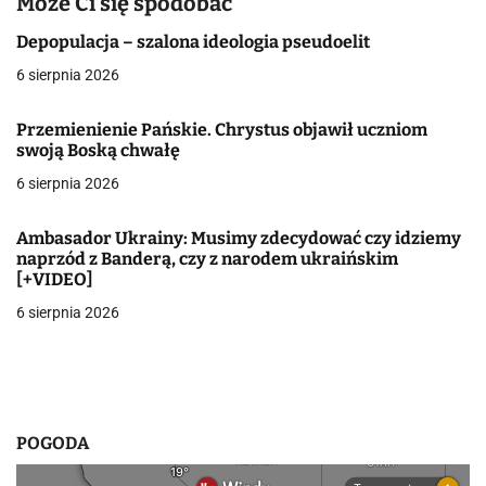
Może Ci się spodobać
a
Depopulacja – szalona ideologia pseudoelit
c
6 sierpnia 2026
j
Przemienienie Pańskie. Chrystus objawił uczniom
swoją Boską chwałę
a
6 sierpnia 2026
w
p
Ambasador Ukrainy: Musimy zdecydować czy idziemy
naprzód z Banderą, czy z narodem ukraińskim
i
[+VIDEO]
6 sierpnia 2026
s
u
POGODA