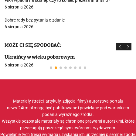
FIFA wpadła na ścianę. Czy to koniec prezesa Infantino?
6 sierpnia 2026
Dobre rady bez pytania o zdanie
6 sierpnia 2026
MOŻE CI SIĘ SPODOBAĆ:
Ukraińcy w wieku poborowym
6 sierpnia 2026
Materiały (treści, artykuły, zdjęcia, filmy) autorstwa portalu
news.24tm.pl mogą być publikowane i powielane pod warunkiem
podania wyraźnego źródła.
Wszystkie pozostałe materiały są chronione prawami autorskimi, które
przysługują poszczególnym twórcom i wydawcom.
Powielanie tych treści wymaga uzyskania ich uprzedniej pisemnej zgody.