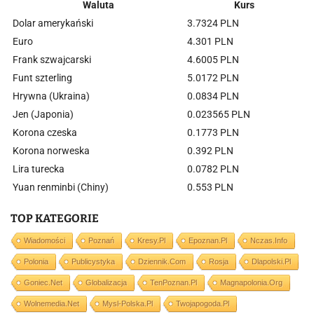
Waluta
Kurs
Dolar amerykański
3.7324 PLN
Euro
4.301 PLN
Frank szwajcarski
4.6005 PLN
Funt szterling
5.0172 PLN
Hrywna (Ukraina)
0.0834 PLN
Jen (Japonia)
0.023565 PLN
Korona czeska
0.1773 PLN
Korona norweska
0.392 PLN
Lira turecka
0.0782 PLN
Yuan renminbi (Chiny)
0.553 PLN
TOP KATEGORIE
Wiadomości
Poznań
Kresy.pl
Epoznan.pl
Nczas.info
Polonia
Publicystyka
Dziennik.com
Rosja
Dlapolski.pl
Goniec.net
Globalizacja
TenPoznan.pl
Magnapolonia.org
Wolnemedia.net
Mysl-Polska.pl
Twojapogoda.pl