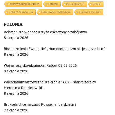
Dobrewiadomosci.net.pl
Zdrowie
Prisonplanet.pl
Religia
Sekrety-Zdrowia.org
Gazetawarszawska.com
Stolikwolnosci.org
POLONIA
Bohater Czerwonego Krzyża oskarżony o zabójstwo
8 sierpnia 2026
Biskup zmienia Ewangelię? „Homoseksualizm nie jest grzechem”
8 sierpnia 2026
Wojna rosyjsko-ukraińska. Raport 08.08.2026
8 sierpnia 2026
Kalendarium historyczne: 8 sierpnia 1667 – śmierć zdrajcy
Hieronima Radziejowski…
8 sierpnia 2026
Bruksela chce narzucić Polsce handel dziećmi
7 sierpnia 2026