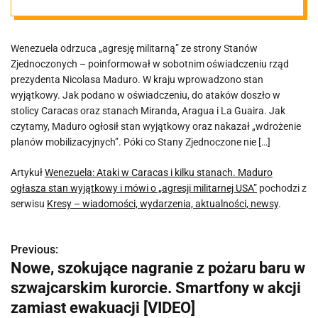
stan wyjątkowy
Wenezuela odrzuca „agresję militarną” ze strony Stanów
i mówi o
Zjednoczonych – poinformował w sobotnim oświadczeniu rząd
prezydenta Nicolasa Maduro. W kraju wprowadzono stan
„agresji
wyjątkowy. Jak podano w oświadczeniu, do ataków doszło w
stolicy Caracas oraz stanach Miranda, Aragua i La Guaira. Jak
czytamy, Maduro ogłosił stan wyjątkowy oraz nakazał „wdrożenie
militarnej USA”
planów mobilizacyjnych”. Póki co Stany Zjednoczone nie […]
Artykuł
Wenezuela: Ataki w Caracas i kilku stanach. Maduro
ogłasza stan wyjątkowy i mówi o „agresji militarnej USA”
pochodzi z
serwisu
Kresy – wiadomości, wydarzenia, aktualności, newsy
.
Previous:
N
Nowe, szokujące nagranie z pożaru baru w
a
szwajcarskim kurorcie. Smartfony w akcji
w
zamiast ewakuacji [VIDEO]