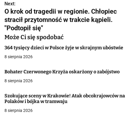
Next:
i
O krok od tragedii w regionie. Chłopiec
g
stracił przytomność w trakcie kąpieli.
"Podtopił się"
a
Może Ci się spodobać
c
364 tysięcy dzieci w Polsce żyje w skrajnym ubóstwie
j
8 sierpnia 2026
a
Bohater Czerwonego Krzyża oskarżony o zabójstwo
w
8 sierpnia 2026
p
i
Szokujące sceny w Krakowie! Atak obcokrajowców na
Polaków i bójka w tramwaju
s
8 sierpnia 2026
u