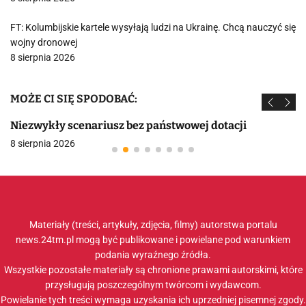
FT: Kolumbijskie kartele wysyłają ludzi na Ukrainę. Chcą nauczyć się
wojny dronowej
8 sierpnia 2026
MOŻE CI SIĘ SPODOBAĆ:
Niezwykły scenariusz bez państwowej dotacji
8 sierpnia 2026
Materiały (treści, artykuły, zdjęcia, filmy) autorstwa portalu
news.24tm.pl mogą być publikowane i powielane pod warunkiem
podania wyraźnego źródła.
Wszystkie pozostałe materiały są chronione prawami autorskimi, które
przysługują poszczególnym twórcom i wydawcom.
Powielanie tych treści wymaga uzyskania ich uprzedniej pisemnej zgody.