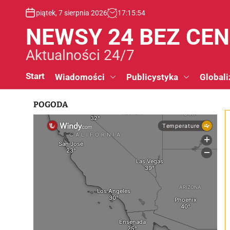
S
piątek, 7 sierpnia 2026
17
:
15
:
55
k
i
NEWSY 24 BEZ CE
p
t
Aktualności 24/7
o
c
Start
Wiadomości
Publicystyka
Globali
o
n
POGODA
t
e
n
t