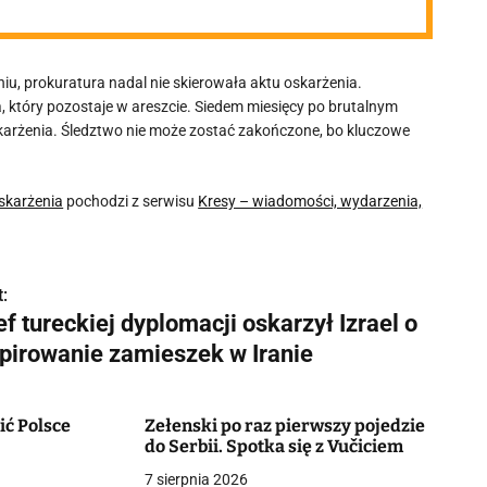
niu, prokuratura nadal nie skierowała aktu oskarżenia.
 który pozostaje w areszcie. Siedem miesięcy po brutalnym
oskarżenia. Śledztwo nie może zostać zakończone, bo kluczowe
skarżenia
pochodzi z serwisu
Kresy – wiadomości, wydarzenia,
:
f tureckiej dyplomacji oskarzył Izrael o
spirowanie zamieszek w Iranie
ić Polsce
Zełenski po raz pierwszy pojedzie
do Serbii. Spotka się z Vučiciem
7 sierpnia 2026