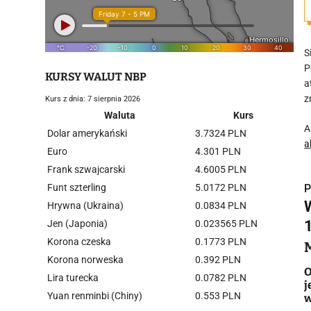
S
P
KURSY WALUT NBP
a
z
Kurs z dnia: 7 sierpnia 2026
Waluta
Kurs
A
Dolar amerykański
3.7324 PLN
a
Euro
4.301 PLN
Frank szwajcarski
4.6005 PLN
Funt szterling
5.0172 PLN
P
Hrywna (Ukraina)
0.0834 PLN
Jen (Japonia)
0.023565 PLN
Korona czeska
0.1773 PLN
Korona norweska
0.392 PLN
i
O
Lira turecka
0.0782 PLN
j
Yuan renminbi (Chiny)
0.553 PLN
w