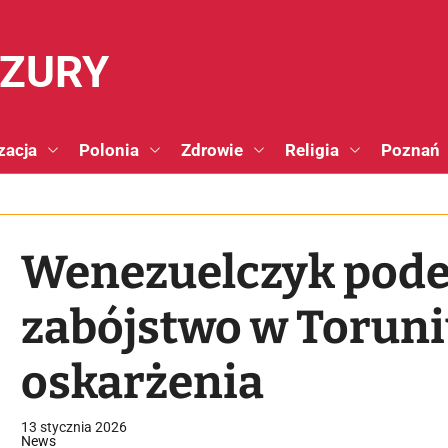
NZURY
zacja
Polonia
Zdrowie
Religia
Poznań
Wenezuelczyk pode
zabójstwo w Toruni
oskarżenia
13 stycznia 2026
News