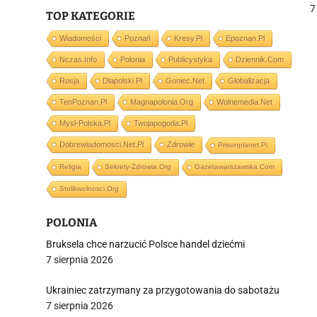
7
TOP KATEGORIE
Wiadomości
Poznań
Kresy.pl
Epoznan.pl
Nczas.info
Polonia
Publicystyka
Dziennik.com
j
Rosja
Dlapolski.pl
Goniec.net
Globalizacja
TenPoznan.pl
Magnapolonia.org
Wolnemedia.net
Mysl-Polska.pl
Twojapogoda.pl
Dobrewiadomosci.net.pl
Zdrowie
Prisonplanet.pl
Religia
Sekrety-Zdrowia.org
Gazetawarszawska.com
i
Stolikwolnosci.org
POLONIA
Bruksela chce narzucić Polsce handel dziećmi
7 sierpnia 2026
Ukrainiec zatrzymany za przygotowania do sabotażu
7 sierpnia 2026