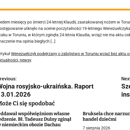
iedem miesięcy po śmierci 24-letniej Klaudii, zaatakowanej nożem w Toru
ostępowanie utknęło na ocenie poczytalności 19-letniego Wenezuelczyka,
taku w Toruniu, w którym zginęła 24-letnia Klaudia, wciąż nie ma aktu 
naczenie ma opinia biegłych […]
rtykuł
Wenezuelczyk podejrzany o zabójstwo w Toruniu wciąż bez aktu o
ktualności, newsy
.
revious:
Next
N
Wojna rosyjsko-ukraińska. Raport
Sze
a
13.01.2026
in
w
Może Ci się spodobać
ddawał współwięźniom własne
Bruksela chce narzuc
edzenie. Bł. Tadeusz Dulny zginął
handel dziećmi
g
 niemieckim obozie Dachau
7 sierpnia 2026