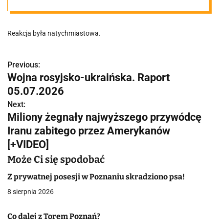
policjant
Reakcja była natychmiastowa.
Previous:
N
Wojna rosyjsko-ukraińska. Raport
a
05.07.2026
w
Next:
Miliony żegnały najwyższego przywódcę
i
Iranu zabitego przez Amerykanów
g
[+VIDEO]
a
Może Ci się spodobać
c
Z prywatnej posesji w Poznaniu skradziono psa!
8 sierpnia 2026
j
a
Co dalej z Torem Poznań?