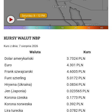
KURSY WALUT NBP
Kurs z dnia: 7 sierpnia 2026
Waluta
Kurs
Dolar amerykański
3.7324 PLN
Euro
4.301 PLN
Frank szwajcarski
4.6005 PLN
Funt szterling
5.0172 PLN
Hrywna (Ukraina)
0.0834 PLN
Jen (Japonia)
0.023565 PLN
Korona czeska
0.1773 PLN
Korona norweska
0.392 PLN
Lira turecka
0.0782 PLN