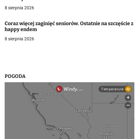
8 sierpnia 2026
w
p
Coraz więcej zaginięć seniorów. Ostatnie na szczęście z
happy endem
i
8 sierpnia 2026
s
u
POGODA