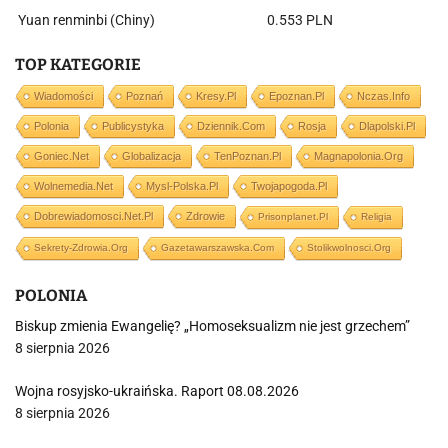
Yuan renminbi (Chiny)
0.553 PLN
TOP KATEGORIE
Wiadomości
Poznań
Kresy.pl
Epoznan.pl
Nczas.info
Polonia
Publicystyka
Dziennik.com
Rosja
Dlapolski.pl
Goniec.net
Globalizacja
TenPoznan.pl
Magnapolonia.org
Wolnemedia.net
Mysl-Polska.pl
Twojapogoda.pl
Dobrewiadomosci.net.pl
Zdrowie
Prisonplanet.pl
Religia
Sekrety-Zdrowia.org
Gazetawarszawska.com
Stolikwolnosci.org
POLONIA
Biskup zmienia Ewangelię? „Homoseksualizm nie jest grzechem”
8 sierpnia 2026
Wojna rosyjsko-ukraińska. Raport 08.08.2026
8 sierpnia 2026