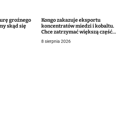
murę groźnego
Kongo zakazuje eksportu
my skąd się
koncentratów miedzi i kobaltu.
Chce zatrzymać większą część
wartości surowców
8 sierpnia 2026