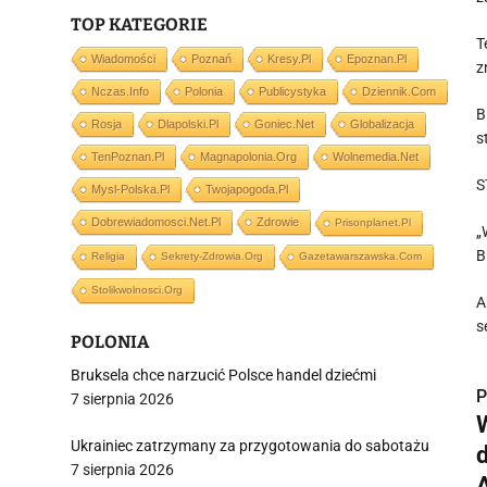
TOP KATEGORIE
T
Wiadomości
Poznań
Kresy.pl
Epoznan.pl
z
Nczas.info
Polonia
Publicystyka
Dziennik.com
B
Rosja
Dlapolski.pl
Goniec.net
Globalizacja
s
TenPoznan.pl
Magnapolonia.org
Wolnemedia.net
S
Mysl-Polska.pl
Twojapogoda.pl
Dobrewiadomosci.net.pl
Zdrowie
Prisonplanet.pl
„
B
Religia
Sekrety-Zdrowia.org
Gazetawarszawska.com
Stolikwolnosci.org
A
s
POLONIA
Bruksela chce narzucić Polsce handel dziećmi
P
7 sierpnia 2026
Ukrainiec zatrzymany za przygotowania do sabotażu
7 sierpnia 2026