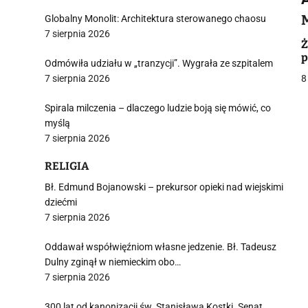
Globalny Monolit: Architektura sterowanego chaosu
i
7 sierpnia 2026
Ż
p
Odmówiła udziału w „tranzycji”. Wygrała ze szpitalem
7 sierpnia 2026
8
Spirala milczenia – dlaczego ludzie boją się mówić, co
myślą
j
7 sierpnia 2026
RELIGIA
Bł. Edmund Bojanowski – prekursor opieki nad wiejskimi
dziećmi
7 sierpnia 2026
i
Oddawał współwięźniom własne jedzenie. Bł. Tadeusz
Dulny zginął w niemieckim obo…
7 sierpnia 2026
300 lat od kanonizacji św. Stanisława Kostki. Senat