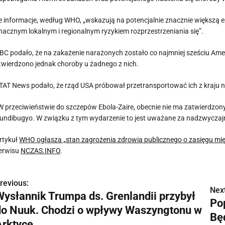
e informacje, według WHO, „wskazują na potencjalnie znacznie większą ep
nacznym lokalnym i regionalnym ryzykiem rozprzestrzeniania się”.
BC podało, że na zakażenie narażonych zostało co najmniej sześciu Ame
twierdzono jednak choroby u żadnego z nich.
TAT News podało, że rząd USA próbował przetransportować ich z kraju 
W przeciwieństwie do szczepów Ebola-Zaire, obecnie nie ma zatwierdzony
undibugyo. W związku z tym wydarzenie to jest uważane za nadzwycza
rtykuł
WHO ogłasza „stan zagrożenia zdrowia publicznego o zasięgu m
erwisu
NCZAS.INFO
.
revious:
N
Next
Wysłannik Trumpa ds. Grenlandii przybył
Po
a
do Nuuk. Chodzi o wpływy Waszyngtonu w
Bę
w
Arktyce