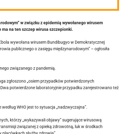
narodowym” w związku z epidemią wywołanego wirusem
 ma na ten szczep wirusa szczepionki.
ba Ebola wywołana wirusem Bundibugyo w Demokratycznej
drowia publicznego o zasięgu międzynarodowym” – ogłosiła
ajnego związanego z pandemią.
Konga zgłoszono „osiem przypadków potwierdzonych
 Dwa potwierdzone laboratoryjnie przypadku zarejestrowano też
że według WHO jest to sytuacja „nadzwyczajna”.
nych, którzy „wykazywali objawy” sugerujące wirusową
ansmisji związanej z opieką zdrowotną, luk w środkach
 w placówkach służby zdrowia”.