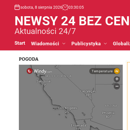
S
sobota, 8 sierpnia 2026
03
:
30
:
06
k
i
NEWSY 24 BEZ CE
p
t
Aktualności 24/7
o
c
Start
Wiadomości
Publicystyka
Globali
o
n
POGODA
t
e
n
t