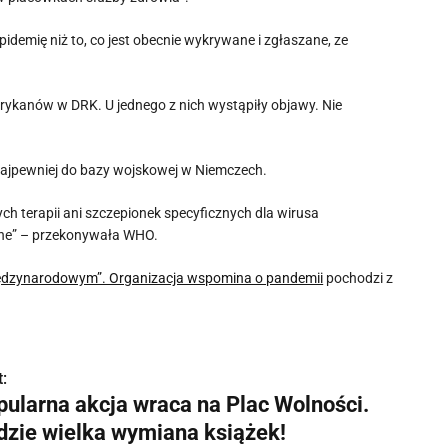
idemię niż to, co jest obecnie wykrywane i zgłaszane, ze
rykanów w DRK. U jednego z nich wystąpiły objawy. Nie
najpewniej do bazy wojskowej w Niemczech.
ch terapii ani szczepionek specyficznych dla wirusa
jne” – przekonywała WHO.
iędzynarodowym”. Organizacja wspomina o pandemii
pochodzi z
:
pularna akcja wraca na Plac Wolności.
dzie wielka wymiana książek!