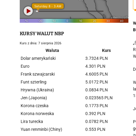
W
B
KURSY WALUT NBP
„
Kurs z dnia: 7 sierpnia 2026
R
Waluta
Kurs
W
Dolar amerykański
3.7324 PLN
Euro
4.301 PLN
D
Frank szwajcarski
4.6005 PLN
Funt szterling
5.0172 PLN
W
l
Hrywna (Ukraina)
0.0834 PLN
1
Jen (Japonia)
0.023565 PLN
Korona czeska
0.1773 PLN
J
Korona norweska
0.392 PLN
Lira turecka
0.0782 PLN
P
g
Yuan renminbi (Chiny)
0.553 PLN
z