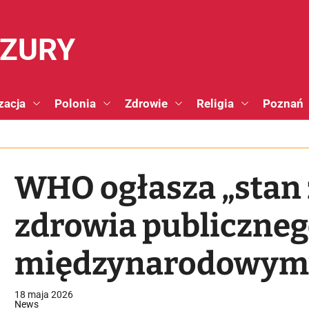
NZURY
zacja
Polonia
Zdrowie
Religia
Poznań
WHO ogłasza „stan
zdrowia publiczneg
międzynarodowym”.
wspomina o pande
18 maja 2026
News