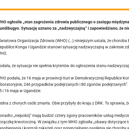
HO ogłosiła „stan zagrożenia zdrowia publicznego o zasięgu między
undibugyo. Sytuację uznano za „nadzwyczajną” i zapowiedziano, że nie
Światowa Organizacja Zdrowia (WHO) (…) niniejszym ustala, że ​​choro
epublice Konga i Ugandzie stanowi sytuację nadzwyczajną w zakresie z
HO.
odała, że sytuacja nie spełnia kryteriów do ogłoszenia stanu nadzwycz
HO podała, że 16 maja w prowincji Ituri w Demokratycznej Republice 
aboratoryjnie, 246 przypadków podejrzanych i 80 zgonów podejrzanych”.
5 i 16 maja w Ugandzie.
edna z chorych osób zmarła. Obie przybyły do kraju z DRK. To sprawia, 
onadto „niepokój” mają budzić cztery zgony pracowników usług medycz
orączkę krwotoczną. W związku z tym WHO zgłosiła „obawy dotyczące tr
apobiegania i kontroli zakażeń oraz potencjalnego nasilenia się choroby