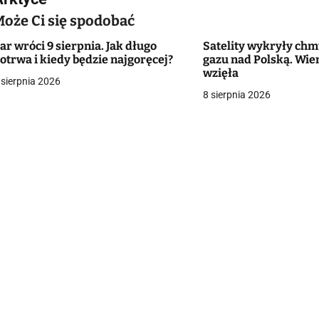
Może Ci się spodobać
ar wróci 9 sierpnia. Jak długo
Satelity wykryły ch
g
otrwa i kiedy będzie najgoręcej?
gazu nad Polską. Wie
wzięła
a
 sierpnia 2026
8 sierpnia 2026
c
a
w
p
s
u