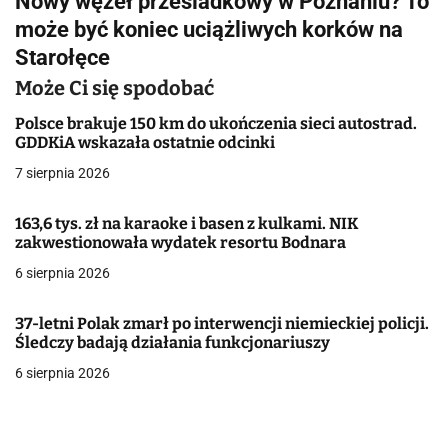
Nowy węzeł przesiadkowy w Poznaniu? To
g
może być koniec uciążliwych korków na
Starołęce
a
Może Ci się spodobać
c
Polsce brakuje 150 km do ukończenia sieci autostrad.
j
GDDKiA wskazała ostatnie odcinki
a
7 sierpnia 2026
w
163,6 tys. zł na karaoke i basen z kulkami. NIK
zakwestionowała wydatek resortu Bodnara
p
6 sierpnia 2026
i
s
37-letni Polak zmarł po interwencji niemieckiej policji.
Śledczy badają działania funkcjonariuszy
u
6 sierpnia 2026