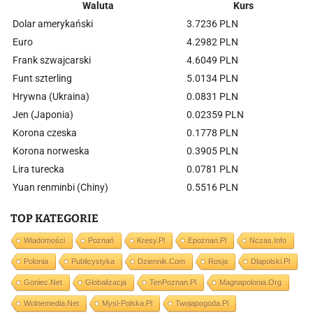
Waluta
Kurs
Dolar amerykański
3.7236 PLN
Euro
4.2982 PLN
Frank szwajcarski
4.6049 PLN
Funt szterling
5.0134 PLN
Hrywna (Ukraina)
0.0831 PLN
Jen (Japonia)
0.02359 PLN
Korona czeska
0.1778 PLN
Korona norweska
0.3905 PLN
Lira turecka
0.0781 PLN
Yuan renminbi (Chiny)
0.5516 PLN
TOP KATEGORIE
Wiadomości
Poznań
Kresy.pl
Epoznan.pl
Nczas.info
Polonia
Publicystyka
Dziennik.com
Rosja
Dlapolski.pl
Goniec.net
Globalizacja
TenPoznan.pl
Magnapolonia.org
Wolnemedia.net
Mysl-Polska.pl
Twojapogoda.pl