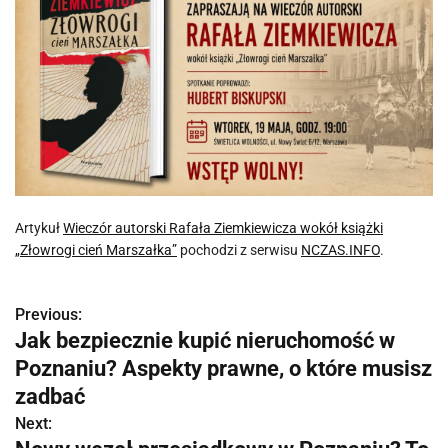
Artykuł
Wieczór autorski Rafała Ziemkiewicza wokół książki
„Złowrogi cień Marszałka”
pochodzi z serwisu
NCZAS.INFO
.
Previous:
N
Jak bezpiecznie kupić nieruchomość w
a
Poznaniu? Aspekty prawne, o które musisz
w
zadbać
Next:
i