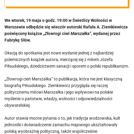
„Złowrogi cień
We wtorek, 19 maja o godz. 19:00 w Świetlicy Wolności w
Marszałka”
Warszawie odbędzie się wieczór autorski Rafała A. Ziemkiewicza
poświęcony książce
„Złowrogi cień Marszałka”
, wydanej przez
Fabrykę Słów.
Okazją do spotkania jest nowe wydanie jednej z najbardziej
polemicznych książek autora, mierzącej się z mitem Józefa
Piłsudskiego, dziedzictwem sanacji i sporem o polski republikanizm.
„Złowrogi cień Marszałka” to publikacja, która nie jest klasyczną
biografią Piłsudskiego. Ziemkiewicz przygląda się raczej
politycznemu mitowi Marszałka i jego wpływowi na polskie
myślenie o państwie, władzy, wolności i odpowiedzialności
obywatelskiej.
Autor stawia mocne pytania o to, jak tradycja wodzowska, kult
jednostki i doświadczenie zamachu majowego ukształtowały
polską wyobraźnię polityczną, także współcześnie.