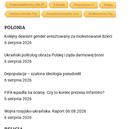
Dobrewiadomosci.net.pl
Zdrowie
Prisonplanet.pl
Religia
Sekrety-Zdrowia.org
Gazetawarszawska.com
Stolikwolnosci.org
POLONIA
Kolejny dewiant gender aresztowany za molestowanie dzieci
6 sierpnia 2026
Ukraiński politolog obraża Polskę i żąda darmowej broni
6 sierpnia 2026
Depopulacja – szalona ideologia pseudoelit
6 sierpnia 2026
FIFA wpadła na ścianę. Czy to koniec prezesa Infantino?
6 sierpnia 2026
Wojna rosyjsko-ukraińska. Raport 06.08.2026
6 sierpnia 2026