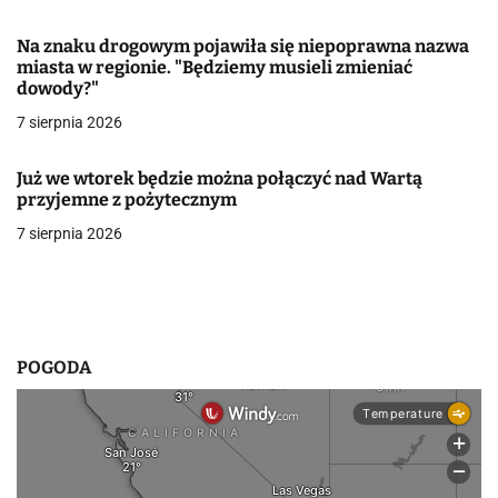
w
Na znaku drogowym pojawiła się niepoprawna nazwa
miasta w regionie. "Będziemy musieli zmieniać
p
dowody?"
i
7 sierpnia 2026
s
Już we wtorek będzie można połączyć nad Wartą
u
przyjemne z pożytecznym
7 sierpnia 2026
POGODA