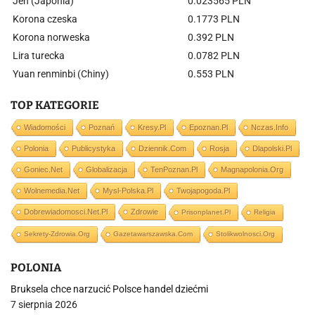
Jen (Japonia)
0.023565 PLN
Korona czeska
0.1773 PLN
Korona norweska
0.392 PLN
Lira turecka
0.0782 PLN
Yuan renminbi (Chiny)
0.553 PLN
TOP KATEGORIE
Wiadomości
Poznań
Kresy.pl
Epoznan.pl
Nczas.info
Polonia
Publicystyka
Dziennik.com
Rosja
Dlapolski.pl
Goniec.net
Globalizacja
TenPoznan.pl
Magnapolonia.org
Wolnemedia.net
Mysl-Polska.pl
Twojapogoda.pl
Dobrewiadomosci.net.pl
Zdrowie
Prisonplanet.pl
Religia
Sekrety-Zdrowia.org
Gazetawarszawska.com
Stolikwolnosci.org
POLONIA
Bruksela chce narzucić Polsce handel dziećmi
7 sierpnia 2026