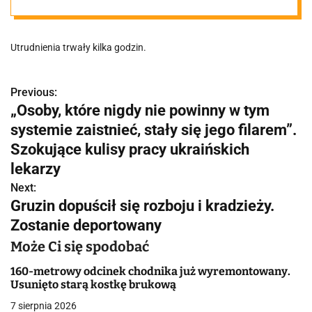
Poznaniu.
Utrudnienia trwały kilka godzin.
"Pociąg zgubił
wagony"
Previous:
N
„Osoby, które nigdy nie powinny w tym
a
systemie zaistnieć, stały się jego filarem”.
w
Szokujące kulisy pracy ukraińskich
lekarzy
i
Next:
g
Gruzin dopuścił się rozboju i kradzieży.
Zostanie deportowany
a
Może Ci się spodobać
c
160-metrowy odcinek chodnika już wyremontowany.
j
Usunięto starą kostkę brukową
a
7 sierpnia 2026