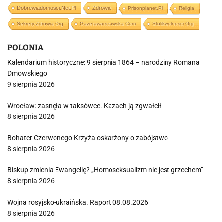
Dobrewiadomosci.net.pl
Zdrowie
Prisonplanet.pl
Religia
Sekrety-Zdrowia.org
Gazetawarszawska.com
Stolikwolnosci.org
POLONIA
Kalendarium historyczne: 9 sierpnia 1864 – narodziny Romana
Dmowskiego
9 sierpnia 2026
Wrocław: zasnęła w taksówce. Kazach ją zgwałcił
8 sierpnia 2026
Bohater Czerwonego Krzyża oskarżony o zabójstwo
8 sierpnia 2026
Biskup zmienia Ewangelię? „Homoseksualizm nie jest grzechem”
8 sierpnia 2026
Wojna rosyjsko-ukraińska. Raport 08.08.2026
8 sierpnia 2026