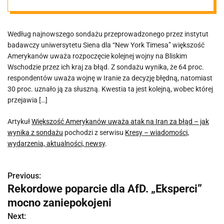
jak wynika z
Według najnowszego sondażu przeprowadzonego przez instytut
sondażu
badawczy uniwersytetu Siena dla “New York Timesa” większość
Amerykanów uważa rozpoczęcie kolejnej wojny na Bliskim
Wschodzie przez ich kraj za błąd. Z sondażu wynika, że ​​64 proc.
respondentów uważa wojnę w Iranie za decyzję błędną, natomiast
30 proc. uznało ją za słuszną. Kwestia ta jest kolejną, wobec której
przejawia […]
Artykuł
Większość Amerykanów uważa atak na Iran za błąd – jak
wynika z sondażu
pochodzi z serwisu
Kresy – wiadomości,
wydarzenia, aktualności, newsy
.
Previous:
N
Rekordowe poparcie dla AfD. „Eksperci”
a
mocno zaniepokojeni
w
Next: