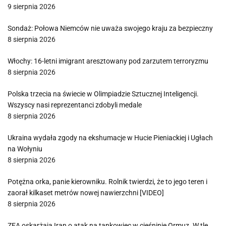
9 sierpnia 2026
Sondaż: Połowa Niemców nie uważa swojego kraju za bezpieczny
8 sierpnia 2026
Włochy: 16-letni imigrant aresztowany pod zarzutem terroryzmu
8 sierpnia 2026
Polska trzecia na świecie w Olimpiadzie Sztucznej Inteligencji.
Wszyscy nasi reprezentanci zdobyli medale
8 sierpnia 2026
Ukraina wydała zgody na ekshumacje w Hucie Pieniackiej i Ugłach
na Wołyniu
8 sierpnia 2026
Potężna orka, panie kierowniku. Rolnik twierdzi, że to jego teren i
zaorał kilkaset metrów nowej nawierzchni [VIDEO]
8 sierpnia 2026
ZEA oskarżają Iran o atak na tankowiec w cieśninie Ormuz. W tle