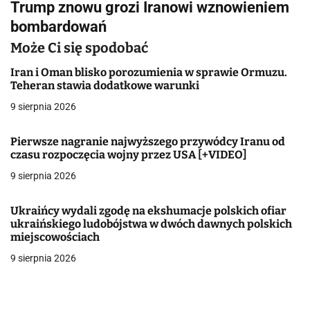
Trump znowu grozi Iranowi wznowieniem
i
bombardowań
g
Może Ci się spodobać
a
Iran i Oman blisko porozumienia w sprawie Ormuzu.
Teheran stawia dodatkowe warunki
c
9 sierpnia 2026
j
Pierwsze nagranie najwyższego przywódcy Iranu od
a
czasu rozpoczęcia wojny przez USA [+VIDEO]
w
9 sierpnia 2026
p
Ukraińcy wydali zgodę na ekshumacje polskich ofiar
i
ukraińskiego ludobójstwa w dwóch dawnych polskich
miejscowościach
s
9 sierpnia 2026
u