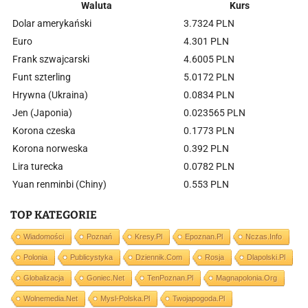
Waluta
Kurs
Dolar amerykański
3.7324 PLN
Euro
4.301 PLN
Frank szwajcarski
4.6005 PLN
Funt szterling
5.0172 PLN
Hrywna (Ukraina)
0.0834 PLN
Jen (Japonia)
0.023565 PLN
Korona czeska
0.1773 PLN
Korona norweska
0.392 PLN
Lira turecka
0.0782 PLN
Yuan renminbi (Chiny)
0.553 PLN
TOP KATEGORIE
Wiadomości
Poznań
Kresy.pl
Epoznan.pl
Nczas.info
Polonia
Publicystyka
Dziennik.com
Rosja
Dlapolski.pl
Globalizacja
Goniec.net
TenPoznan.pl
Magnapolonia.org
Wolnemedia.net
Mysl-Polska.pl
Twojapogoda.pl