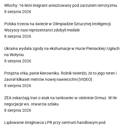
Włochy: 16-letni imigrant aresztowany pod zarzutem terroryzmu
8 sierpnia 2026
Polska trzecia na świecie w Olimpiadzie Sztucznej Inteligencji.
Wszyscy nasi reprezentanci zdobyli medale
8 sierpnia 2026
Ukraina wydała zgody na ekshumacje w Hucie Pieniackiej i Ugłach
na Wołyniu
8 sierpnia 2026
Potężna orka, panie kierowniku. Rolnik twierdzi, że to jego teren i
zaorał kilkaset metrów nowej nawierzchni [VIDEO]
8 sierpnia 2026
ZEA oskarżają Iran o atak na tankowiec w cieśninie Ormuz. W tle
negocjacje ws. otwarcia szlaku
8 sierpnia 2026
Lądowanie śmigłowca LPR przy centrum handlowym pod