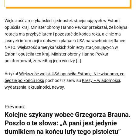
wiadomo, co
Większość amerykańskich jednostek stacjonujących w Estonii
będzie po końcu
opuściła kraj. Minister obrony Hanno Pevkur przekazał, że kolejna
rotacja ma przybyć latem i pozostać do końca roku, ale nie ma
roku
jasnych informacji o dalszych planach USA na wschodniej flance
NATO. Większość amerykańskich żołnierzy stacjonujących w
Estonii opuściła ten kraj. Minister obrony Hanno Pevkur
poinformował, że według jego wiedzy […]
Artykuł
Większość wojsk USA opuściła Estonię. Nie wiadomo, co
będzie po końcu roku
pochodzi z serwisu
Kresy – wiadomości,
wydarzenia, aktualności, newsy
.
Previous:
N
Kolejne szykany wobec Grzegorza Brauna.
a
Poszło o te słowa: „A pani jest jedynie
w
tłumikiem na końcu lufy tego pistoletu”