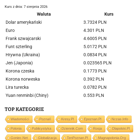
Kurs z dnia: 7 sierpnia 2026
Waluta
Kurs
Dolar amerykański
3.7324 PLN
Euro
4.301 PLN
Frank szwajcarski
4.6005 PLN
Funt szterling
5.0172 PLN
Hrywna (Ukraina)
0.0834 PLN
Jen (Japonia)
0.023565 PLN
Korona czeska
0.1773 PLN
Korona norweska
0.392 PLN
Lira turecka
0.0782 PLN
Yuan renminbi (Chiny)
0.553 PLN
TOP KATEGORIE
Wiadomości
Poznań
Kresy.pl
Epoznan.pl
Nczas.info
Polonia
Publicystyka
Dziennik.com
Rosja
Dlapolski.pl
Goniec.net
Globalizacja
TenPoznan.pl
Magnapolonia.org