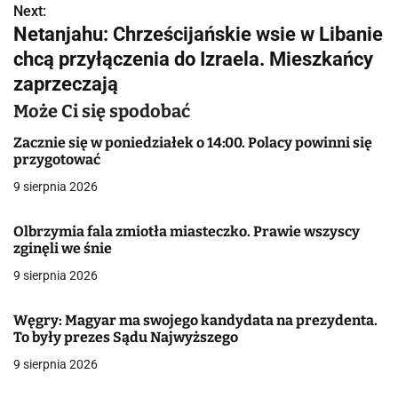
Next:
i
Netanjahu: Chrześcijańskie wsie w Libanie
g
chcą przyłączenia do Izraela. Mieszkańcy
zaprzeczają
a
Może Ci się spodobać
c
Zacznie się w poniedziałek o 14:00. Polacy powinni się
j
przygotować
a
9 sierpnia 2026
w
Olbrzymia fala zmiotła miasteczko. Prawie wszyscy
zginęli we śnie
p
9 sierpnia 2026
i
s
Węgry: Magyar ma swojego kandydata na prezydenta.
To były prezes Sądu Najwyższego
u
9 sierpnia 2026