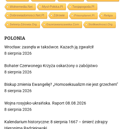
Wolnemedia.net
Mysl-Polska.pl
Twojapogoda.pl
Dobrewiadomosci.net.pl
Zdrowie
Prisonplanet.pl
Religia
Sekrety-Zdrowia.org
Gazetawarszawska.com
Stolikwolnosci.org
POLONIA
Wrocław: zasnęła w taksówce. Kazach ją zgwałcił
8 sierpnia 2026
Bohater Czerwonego Krzyża oskarżony o zabójstwo
8 sierpnia 2026
Biskup zmienia Ewangelię? „Homoseksualizm nie jest grzechem”
8 sierpnia 2026
Wojna rosyjsko-ukraińska. Raport 08.08.2026
8 sierpnia 2026
Kalendarium historyczne: 8 sierpnia 1667 – śmierć zdrajcy
Hieronima Radziejowski…