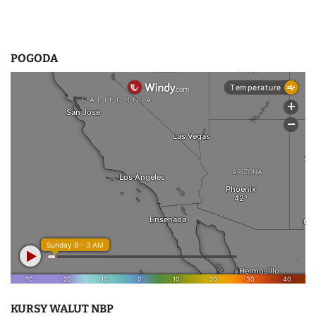
POGODA
KURSY WALUT NBP