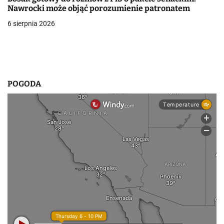
i
Nawrocki może objąć porozumienie patronatem
6 sierpnia 2026
s
u
POGODA