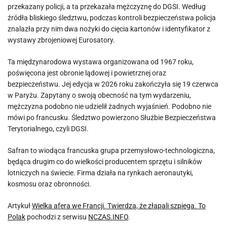
przekazany policji, a ta przekazała mężczyznę do DGSI. Według
źródła bliskiego śledztwu, podczas kontroli bezpieczeństwa policja
znalazła przy nim dwa nożyki do cięcia kartonów i identyfikator z
wystawy zbrojeniowej Eurosatory.
Ta międzynarodowa wystawa organizowana od 1967 roku,
poświęcona jest obronie lądowej i powietrznej oraz
bezpieczeństwu. Jej edycja w 2026 roku zakończyła się 19 czerwca
w Paryżu. Zapytany o swoją obecność na tym wydarzeniu,
mężczyzna podobno nie udzielił żadnych wyjaśnień. Podobno nie
mówi po francusku. Śledztwo powierzono Służbie Bezpieczeństwa
Terytorialnego, czyli DGSI.
Safran to wiodąca francuska grupa przemysłowo-technologiczna,
będąca drugim co do wielkości producentem sprzętu i silników
lotniczych na świecie. Firma działa na rynkach aeronautyki,
kosmosu oraz obronności.
Artykuł
Wielka afera we Francji. Twierdzą, że złapali szpiega. To
Polak
pochodzi z serwisu
NCZAS.INFO
.