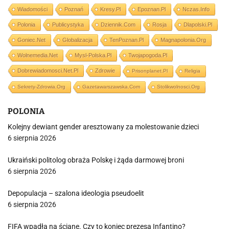
Wiadomości
Poznań
Kresy.pl
Epoznan.pl
Nczas.info
Polonia
Publicystyka
Dziennik.com
Rosja
Dlapolski.pl
Goniec.net
Globalizacja
TenPoznan.pl
Magnapolonia.org
Wolnemedia.net
Mysl-Polska.pl
Twojapogoda.pl
Dobrewiadomosci.net.pl
Zdrowie
Prisonplanet.pl
Religia
Sekrety-Zdrowia.org
Gazetawarszawska.com
Stolikwolnosci.org
POLONIA
Kolejny dewiant gender aresztowany za molestowanie dzieci
6 sierpnia 2026
Ukraiński politolog obraża Polskę i żąda darmowej broni
6 sierpnia 2026
Depopulacja – szalona ideologia pseudoelit
6 sierpnia 2026
FIFA wpadła na ścianę. Czy to koniec prezesa Infantino?