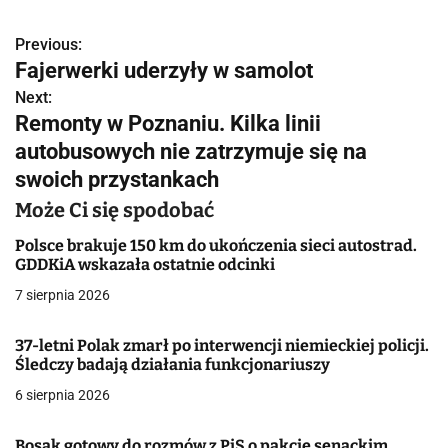
Previous:
N
Fajerwerki uderzyły w samolot
a
Next:
Remonty w Poznaniu. Kilka linii
w
autobusowych nie zatrzymuje się na
i
swoich przystankach
g
Może Ci się spodobać
a
Polsce brakuje 150 km do ukończenia sieci autostrad.
GDDKiA wskazała ostatnie odcinki
c
7 sierpnia 2026
j
37-letni Polak zmarł po interwencji niemieckiej policji.
a
Śledczy badają działania funkcjonariuszy
w
6 sierpnia 2026
p
Bosak gotowy do rozmów z PiS o pakcie senackim.