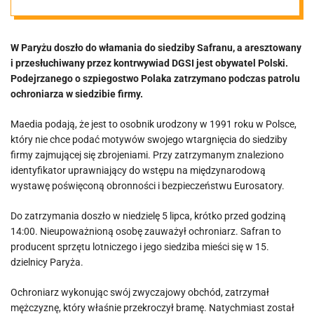
To Polak
W Paryżu doszło do włamania do siedziby Safranu, a aresztowany
i przesłuchiwany przez kontrwywiad DGSI jest obywatel Polski.
Podejrzanego o szpiegostwo Polaka zatrzymano podczas patrolu
ochroniarza w siedzibie firmy.
Maedia podają, że jest to osobnik urodzony w 1991 roku w Polsce,
który nie chce podać motywów swojego wtargnięcia do siedziby
firmy zajmującej się zbrojeniami. Przy zatrzymanym znaleziono
identyfikator uprawniający do wstępu na międzynarodową
wystawę poświęconą obronności i bezpieczeństwu Eurosatory.
Do zatrzymania doszło w niedzielę 5 lipca, krótko przed godziną
14:00. Nieupoważnioną osobę zauważył ochroniarz. Safran to
producent sprzętu lotniczego i jego siedziba mieści się w 15.
dzielnicy Paryża.
Ochroniarz wykonując swój zwyczajowy obchód, zatrzymał
mężczyznę, który właśnie przekroczył bramę. Natychmiast został