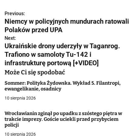
Previous:
N
Niemcy w policyjnych mundurach ratowali
a
Polaków przed UPA
w
Next:
Ukraińskie drony uderzyły w Taganrog.
i
Trafiono w samoloty Tu-142 i
g
infrastrukturę portową [+VIDEO]
a
Może Ci się spodobać
c
Sommer: Polityka Żydowska. Wykład 5. Filantropi,
ewangelikanie, osadnicy
j
10 sierpnia 2026
a
Wrocławianin zginął po upadku z szóstego piętra w
w
trakcie imprezy. Goście uciekli przed przybyciem
policji
p
10 sierpnia 2026