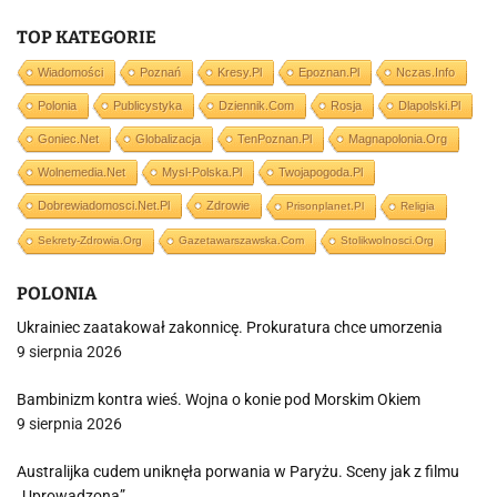
TOP KATEGORIE
Wiadomości
Poznań
Kresy.pl
Epoznan.pl
Nczas.info
Polonia
Publicystyka
Dziennik.com
Rosja
Dlapolski.pl
Goniec.net
Globalizacja
TenPoznan.pl
Magnapolonia.org
Wolnemedia.net
Mysl-Polska.pl
Twojapogoda.pl
Dobrewiadomosci.net.pl
Zdrowie
Prisonplanet.pl
Religia
Sekrety-Zdrowia.org
Gazetawarszawska.com
Stolikwolnosci.org
POLONIA
Ukrainiec zaatakował zakonnicę. Prokuratura chce umorzenia
9 sierpnia 2026
Bambinizm kontra wieś. Wojna o konie pod Morskim Okiem
9 sierpnia 2026
Australijka cudem uniknęła porwania w Paryżu. Sceny jak z filmu
„Uprowadzona”