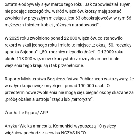
ostatnie odbywały sięw marcu tego roku. Jak zapowiedział Tuyen,
nie podając szczegółów, wśród więźniów, którzy mają zostać
zwolnieni w przyszłym miesiącu, jest 63 obcokrajowców, w tym 56
mężczyzn i siedem kobiet „różnych narodowości” .
W 2025 roku zwolniono ponad 22 000 więźniów, co stanowiło
rekord w skali jednego roku i miało to miejsce „z okazji 50. rocznicy
upadku Sajgonu” i „80. rocznicy niepodległości”. Od 2009 roku
około 118 000 więźniów skorzystało z różnych amnestii, ale
więzienia tego kraju są i tak przepełnione.
Raporty Ministerstwa Bezpieczeństwa Publicznego wskazywały, że
w całym kraju uwięzionych jest ponad 190 000 osób. O
przedterminowe zwolnienia nie mogą się ubiegać osoby skazane za
„próbę obalenia ustroju” rządu lub „terroryzm”.
Źródło: Le Figaro/ AFP
Artykuł
Wielka amnestia. Komuniści wypuszczą 10 tysięcy
więźniów
pochodzi z serwisu
NCZAS.INFO
.