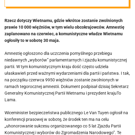
tysięcy
Rzecz dotyczy Wietnamu, gdzie wkrótce zostanie zwolnionych
więźniów
prawie 10 000 więźniów, w tym wielu obcokrajowców. Amnestię
zaplanowano na czerwiec, a komunistyczne władze Wietnamu
ogłosiły to w sobotę 30 maja.
Amnestię ogłoszono dla uczczenia pomyślnego przebiegu
niedawnych „wyborów” parlamentarnych i zjazdu komunistycznej
partii. W tym komunistycznym kraju dość często udziela
ułaskawień przed ważnymi wydarzeniami dla partii i państwa. I tak,
na początku czerwca 9950 więźniów zostanie zwolnionych w
ramach tegorocznej amnestii. Dokument podpisał dzisiaj Sekretarz
Generalny Komunistycznej Partii Wietnamu i prezydent krajuTo
Lama.
Wiceminister bezpieczeństwa publicznego Le Van Tuyen ogłosił na
konferencji prasowej w sobotę, że środek ten ma na celu
„uhonorowanie sukcesu organizowanego co 5 lat Zjazdu Partii
Komunistycznej i wyborów do Zgromadzenia Narodowego”. Te