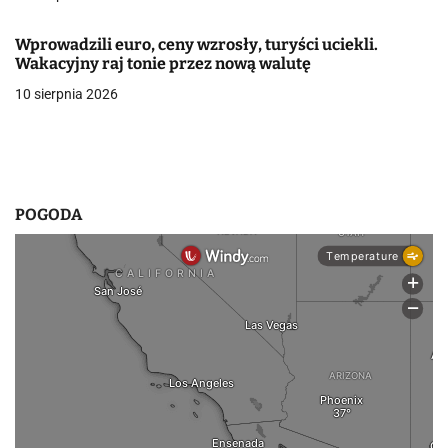
i
Wprowadzili euro, ceny wzrosły, turyści uciekli.
s
Wakacyjny raj tonie przez nową walutę
u
10 sierpnia 2026
POGODA