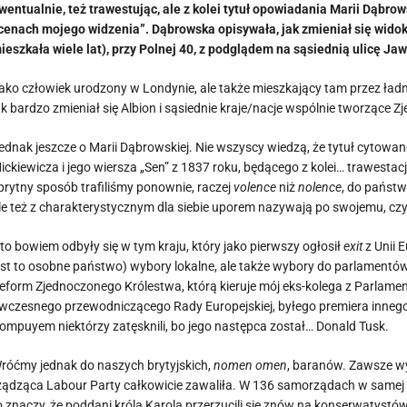
wentualnie, też trawestując, ale z kolei tytuł opowiadania Marii Dąbrow
cenach mojego widzenia”. Dąbrowska opisywała, jak zmieniał się wido
ieszkała wiele lat), przy Polnej 40, z podglądem na sąsiednią ulicę Ja
ako człowiek urodzony w Londynie, ale także mieszkający tam przez ład
ak bardzo zmieniał się Albion i sąsiednie kraje/nacje wspólnie tworzące Zje
ednak jeszcze o Marii Dąbrowskiej. Nie wszyscy wiedzą, że tytuł cytowa
ickiewicza i jego wiersza „Sen” z 1837 roku, będącego z kolei… trawesta
prytny sposób trafiliśmy ponownie, raczej
volence
niż
nolence
, do państw
le też z charakterystycznym dla siebie uporem nazywają po swojemu, czyl
to bowiem odbyły się w tym kraju, który jako pierwszy ogłosił
exit
z Unii E
est to osobne państwo) wybory lokalne, ale także wybory do parlamentów
eform Zjednoczonego Królestwa, którą kieruje mój eks-kolega z Parlamen
wczesnego przewodniczącego Rady Europejskiej, byłego premiera inneg
ompuyem niektórzy zatęsknili, bo jego następca został… Donald Tusk.
róćmy jednak do naszych brytyjskich,
nomen omen
, baranów. Zawsze w
ządząca Labour Party całkowicie zawaliła. W 136 samorządach w samej 
o znaczy, że poddani króla Karola przerzucili się znów na konserwatystów