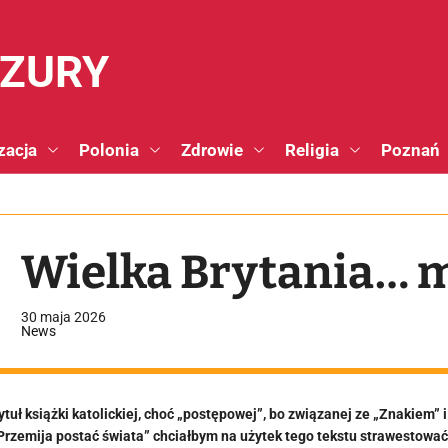
NZURY
zacja
Polonia
Zdrowie
Religia
Poznań
Wielka Brytania… m
30 maja 2026
News
ytuł książki katolickiej, choć „postępowej”, bo związanej ze „Znakiem
Przemija postać świata” chciałbym na użytek tego tekstu strawestować: