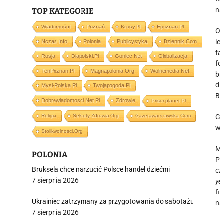
n
TOP KATEGORIE
Wiadomości
Poznań
Kresy.pl
Epoznan.pl
O
l
Nczas.info
Polonia
Publicystyka
Dziennik.com
f
Rosja
Dlapolski.pl
Goniec.net
Globalizacja
f
TenPoznan.pl
Magnapolonia.org
Wolnemedia.net
b
d
Mysl-Polska.pl
Twojapogoda.pl
B
Dobrewiadomosci.net.pl
Zdrowie
Prisonplanet.pl
Religia
Sekrety-Zdrowia.org
Gazetawarszawska.com
G
w
Stolikwolnosci.org
M
POLONIA
P
Bruksela chce narzucić Polsce handel dziećmi
c
7 sierpnia 2026
y
f
Ukrainiec zatrzymany za przygotowania do sabotażu
n
7 sierpnia 2026