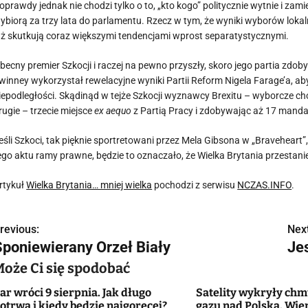
oprawdy jednak nie chodzi tylko o to, „kto kogo” politycznie wytnie i zam
ybiorą za trzy lata do parlamentu. Rzecz w tym, że wyniki wyborów loka
uż skutkują coraz większymi tendencjami wprost separatystycznymi.
becny premier Szkocji i raczej na pewno przyszły, skoro jego partia z
winney wykorzystał rewelacyjne wyniki Partii Reform Nigela Farage’a, ab
iepodległości. Skądinąd w tejże Szkocji wyznawcy Brexitu – wyborcze chor
rugie – trzecie miejsce
ex aequo
z Partią Pracy i zdobywając aż 17 mand
eśli Szkoci, tak pięknie sportretowani przez Mela Gibsona w „Braveheart”,
ego aktu ramy prawne, będzie to oznaczało, że Wielka Brytania przestanie
rtykuł
Wielka Brytania… mniej wielka
pochodzi z serwisu
NCZAS.INFO
.
revious:
Next
N
Sponiewierany Orzeł Biały
Je
a
Może Ci się spodobać
w
ar wróci 9 sierpnia. Jak długo
Satelity wykryły ch
otrwa i kiedy będzie najgoręcej?
gazu nad Polską. Wie