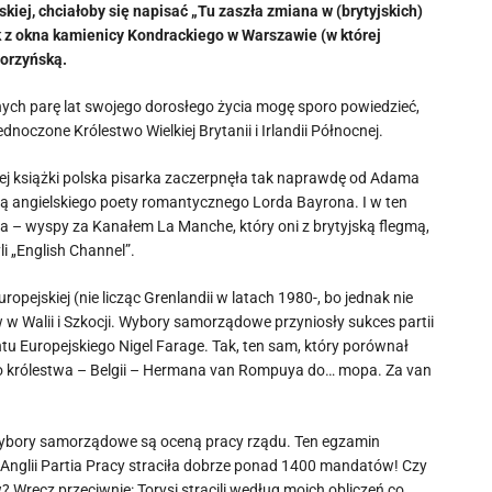
skiej, chciałoby się napisać „Tu zaszła zmiana w (brytyjskich)
k z okna kamienicy Kondrackiego w Warszawie (w której
worzyńską.
nych parę lat swojego dorosłego życia mogę sporo powiedzieć,
dnoczone Królestwo Wielkiej Brytanii i Irlandii Północnej.
nej książki polska pisarka zaczerpnęła tak naprawdę od Adama
cją angielskiego poety romantycznego Lorda Bayrona. I w ten
a – wyspy za Kanałem La Manche, który oni z brytyjską flegmą,
i „English Channel”.
uropejskiej (nie licząc Grenlandii w latach 1980-, bo jednak nie
 w Walii i Szkocji. Wybory samorządowe przyniosły sukces partii
tu Europejskiego Nigel Farage. Tak, ten sam, który porównał
o królestwa – Belgii – Hermana van Rompuya do… mopa. Za van
ybory samorządowe są oceną pracy rządu. Ten egzamin
Anglii Partia Pracy straciła dobrze ponad 1400 mandatów! Czy
? Wręcz przeciwnie: Torysi stracili według moich obliczeń co