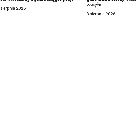
wzięła
 sierpnia 2026
g
8 sierpnia 2026
a
c
a
w
p
s
u