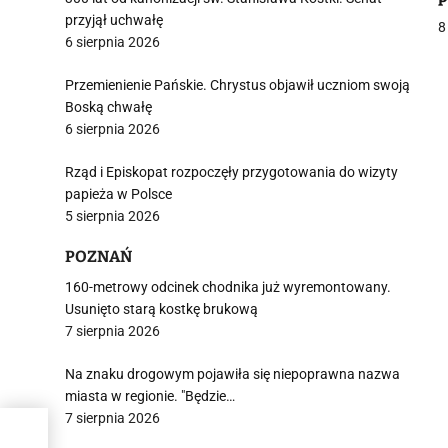
i
przyjął uchwałę
8
6 sierpnia 2026
Przemienienie Pańskie. Chrystus objawił uczniom swoją
Boską chwałę
6 sierpnia 2026
j
Rząd i Episkopat rozpoczęły przygotowania do wizyty
papieża w Polsce
5 sierpnia 2026
POZNAŃ
160-metrowy odcinek chodnika już wyremontowany.
i
Usunięto starą kostkę brukową
7 sierpnia 2026
Na znaku drogowym pojawiła się niepoprawna nazwa
miasta w regionie. "Będzie…
7 sierpnia 2026