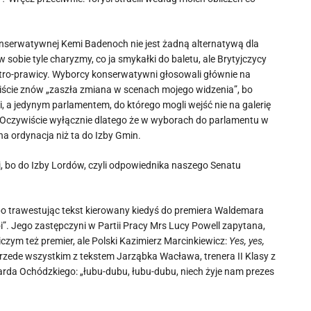
Konserwatywnej Kemi Badenoch nie jest żadną alternatywą dla
sobie tyle charyzmy, co ja smykałki do baletu, ale Brytyjczycy
 centro-prawicy. Wyborcy konserwatywni głosowali głównie na
wiście znów „zaszła zmiana w scenach mojego widzenia”, bo
i, a jedynym parlamentem, do którego mogli wejść nie na galerię
i. Oczywiście wyłącznie dlatego że w wyborach do parlamentu w
a ordynacja niż ta do Izby Gmin.
, bo do Izby Lordów, czyli odpowiednika naszego Senatu
, bo trawestując tekst kierowany kiedyś do premiera Waldemara
oi”. Jego zastępczyni w Partii Pracy Mrs Lucy Powell zapytana,
niczym też premier, ale Polski Kazimierz Marcinkiewicz:
Yes, yes,
 przede wszystkim z tekstem Jarząbka Wacława, trenera II Klasy z
zarda Ochódzkiego: „łubu-dubu, łubu-dubu, niech żyje nam prezes