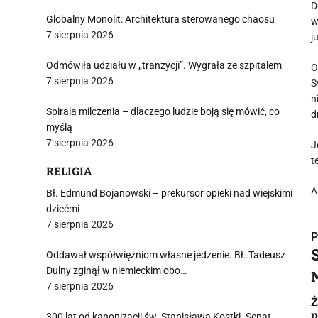
D
Globalny Monolit: Architektura sterowanego chaosu
w
7 sierpnia 2026
j
Odmówiła udziału w „tranzycji”. Wygrała ze szpitalem
O
7 sierpnia 2026
S
n
Spirala milczenia – dlaczego ludzie boją się mówić, co
d
myślą
7 sierpnia 2026
J
t
RELIGIA
A
Bł. Edmund Bojanowski – prekursor opieki nad wiejskimi
dziećmi
7 sierpnia 2026
P
Oddawał współwięźniom własne jedzenie. Bł. Tadeusz
Dulny zginął w niemieckim obo…
7 sierpnia 2026
Ż
p
300 lat od kanonizacji św. Stanisława Kostki. Senat