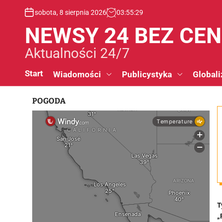
S
sobota, 8 sierpnia 2026
03
:
55
:
30
k
i
NEWSY 24 BEZ CE
p
t
Aktualności 24/7
o
c
Start
Wiadomości
Publicystyka
Globali
o
n
POGODA
t
e
n
t
T
„