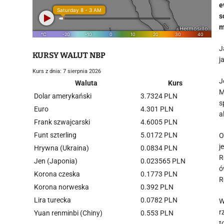
e
s
m
J
KURSY WALUT NBP
j
Kurs z dnia: 7 sierpnia 2026
J
Waluta
Kurs
M
Dolar amerykański
3.7324 PLN
s
Euro
4.301 PLN
a
Frank szwajcarski
4.6005 PLN
Funt szterling
5.0172 PLN
O
j
Hrywna (Ukraina)
0.0834 PLN
R
Jen (Japonia)
0.023565 PLN
ó
Korona czeska
0.1773 PLN
R
Korona norweska
0.392 PLN
Lira turecka
0.0782 PLN
W
r
Yuan renminbi (Chiny)
0.553 PLN
t