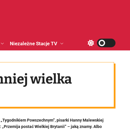
Niezależne Stacje TV
S
w
i
t
c
h
niej wielka
c
o
l
o
r
m
o
d
e
” i „Tygodnikiem Powszechnym”, pisarki Hanny Malewskiej
 „Przemija postać Wielkiej Brytanii” – jaką znamy. Albo