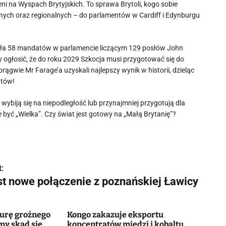
ieni na Wyspach Brytyjskich. To sprawa Brytoli, kogo sobie
lnych oraz regionalnych – do parlamentów w Cardiff i Edynburgu
dobyła 58 mandatów w parlamencie liczącym 129 posłów John
y ogłosić, że do roku 2029 Szkocja musi przygotować się do
ągwie Mr Farage’a uzyskali najlepszy wynik w historii, dzieląc
atów!
 wybiją się na niepodległość lub przynajmniej przygotują dla
 być „Wielka”. Czy świat jest gotowy na „Małą Brytanię”?
:
st nowe połączenie z poznańskiej Ławicy
murę groźnego
Kongo zakazuje eksportu
my skąd się
koncentratów miedzi i kobaltu.