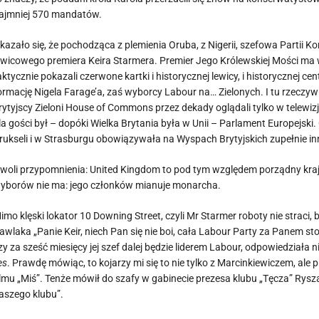
ajmniej 570 mandatów.
kazało się, że pochodząca z plemienia Oruba, z Nigerii, szefowa Partii 
ewicowego premiera Keira Starmera. Premier Jego Królewskiej Mości ma w 
aktycznie pokazali czerwone kartki i historycznej lewicy, i historycznej
ormację Nigela Farage’a, zaś wyborcy Labour na… Zielonych. I tu rzeczy
rytyjscy Zieloni House of Commons przez dekady oglądali tylko w telewizj
la gości był – dopóki Wielka Brytania była w Unii – Parlament Europejsk
rukseli i w Strasburgu obowiązywała na Wyspach Brytyjskich zupełnie inn
woli przypomnienia: United Kingdom to pod tym względem porządny kraj
yborów nie ma: jego członków mianuje monarcha.
imo klęski lokator 10 Downing Street, czyli Mr Starmer roboty nie straci
awlaka „Panie Keir, niech Pan się nie boi, cała Labour Party za Panem st
zy za sześć miesięcy jej szef dalej będzie liderem Labour, odpowiedziała 
es
. Prawdę mówiąc, to kojarzy mi się to nie tylko z Marcinkiewiczem, ale
ilmu „Miś”. Tenże mówił do szafy w gabinecie prezesa klubu „Tęcza” Rys
aszego klubu”.