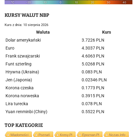
KURSY WALUT NBP
Kurs z dnia: 10 sierpnia 2026
Waluta
Kurs
Dolar amerykański
3.7226 PLN
Euro
4.3037 PLN
Frank szwajcarski
4.6063 PLN
Funt szterling
5.0268 PLN
Hrywna (Ukraina)
0.083 PLN
Jen (Japonia)
0.02346 PLN
Korona czeska
0.1773 PLN
Korona norweska
0.3915 PLN
Lira turecka
0.078 PLN
Yuan renminbi (Chiny)
0.5522 PLN
TOP KATEGORIE
Wiadomości
Poznań
Kresy.pl
Epoznan.pl
Nczas.info