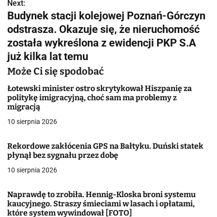
w
Next:
Budynek stacji kolejowej Poznań-Górczyn
i
odstrasza. Okazuje się, że nieruchomość
g
została wykreślona z ewidencji PKP S.A
już kilka lat temu
a
Może Ci się spodobać
c
Łotewski minister ostro skrytykował Hiszpanię za
j
politykę imigracyjną, choć sam ma problemy z
migracją
a
10 sierpnia 2026
w
Rekordowe zakłócenia GPS na Bałtyku. Duński statek
p
płynął bez sygnału przez dobę
i
10 sierpnia 2026
s
Naprawdę to zrobiła. Hennig-Kloska broni systemu
u
kaucyjnego. Straszy śmieciami w lasach i opłatami,
które system wywindował [FOTO]