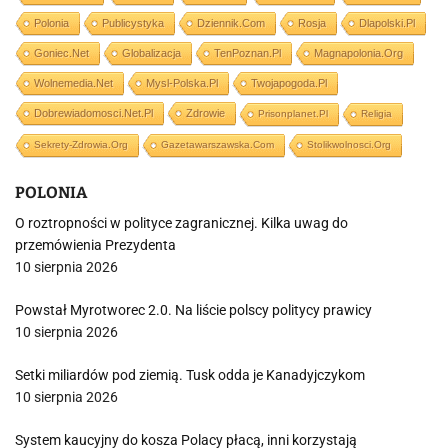
Polonia
Publicystyka
Dziennik.com
Rosja
Dlapolski.pl
Goniec.net
Globalizacja
TenPoznan.pl
Magnapolonia.org
Wolnemedia.net
Mysl-Polska.pl
Twojapogoda.pl
Dobrewiadomosci.net.pl
Zdrowie
Prisonplanet.pl
Religia
Sekrety-Zdrowia.org
Gazetawarszawska.com
Stolikwolnosci.org
POLONIA
O roztropności w polityce zagranicznej. Kilka uwag do
przemówienia Prezydenta
10 sierpnia 2026
Powstał Myrotworec 2.0. Na liście polscy politycy prawicy
10 sierpnia 2026
Setki miliardów pod ziemią. Tusk odda je Kanadyjczykom
10 sierpnia 2026
System kaucyjny do kosza Polacy płacą, inni korzystają