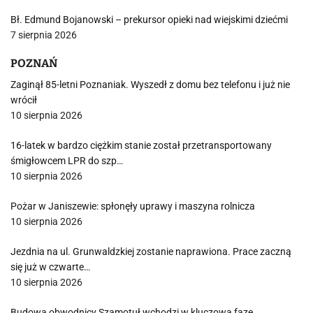
Bł. Edmund Bojanowski – prekursor opieki nad wiejskimi dziećmi
7 sierpnia 2026
POZNAŃ
Zaginął 85-letni Poznaniak. Wyszedł z domu bez telefonu i już nie
wrócił
10 sierpnia 2026
16-latek w bardzo ciężkim stanie został przetransportowany
śmigłowcem LPR do szp…
10 sierpnia 2026
Pożar w Janiszewie: spłonęły uprawy i maszyna rolnicza
10 sierpnia 2026
Jezdnia na ul. Grunwaldzkiej zostanie naprawiona. Prace zaczną
się już w czwarte…
10 sierpnia 2026
Budowa obwodnicy Szamotuł wchodzi w kluczową fazę