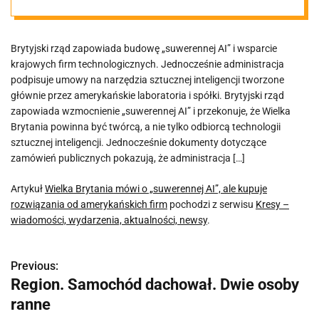
rozwiązania od
Brytyjski rząd zapowiada budowę „suwerennej AI” i wsparcie
amerykańskich
krajowych firm technologicznych. Jednocześnie administracja
podpisuje umowy na narzędzia sztucznej inteligencji tworzone
firm
głównie przez amerykańskie laboratoria i spółki. Brytyjski rząd
zapowiada wzmocnienie „suwerennej AI” i przekonuje, że Wielka
Brytania powinna być twórcą, a nie tylko odbiorcą technologii
sztucznej inteligencji. Jednocześnie dokumenty dotyczące
zamówień publicznych pokazują, że administracja […]
Artykuł
Wielka Brytania mówi o „suwerennej AI”, ale kupuje
rozwiązania od amerykańskich firm
pochodzi z serwisu
Kresy –
wiadomości, wydarzenia, aktualności, newsy
.
Previous:
N
Region. Samochód dachował. Dwie osoby
a
ranne